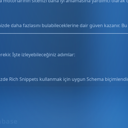
otorlarının sitenizi daha iyi anlamasına yardımcı olarak do
nizde daha fazlasını bulabileceklerine dair güven kazanır. 
ekir. İşte izleyebileceğiniz adımlar:
tenizde Rich Snippets kullanmak için uygun Schema biçimlendir
abase