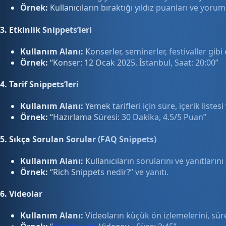
Örnek:
Kullanıcıların bıraktığı yıldız puanları ve yoruml
3.
Etkinlik Snippets’leri
Kullanım Alanı:
Konserler, seminerler, festivaller gibi
Örnek:
“Konser: 12 Ocak 2025, İstanbul, Saat: 20:00”
4.
Tarif Snippets’leri
Kullanım Alanı:
Yemek tarifleri için süre, içerik listes
Örnek:
“Hazırlama Süresi: 30 Dakika, 4.5/5 Puan”
5.
Sıkça Sorulan Sorular (FAQ Snippets)
Kullanım Alanı:
Kullanıcıların sorularını ve yanıtların
Örnek:
“Rich Snippets nedir?” ve yanıtı.
6.
Videolar
Kullanım Alanı:
Videoların küçük ön izlemelerini, süre