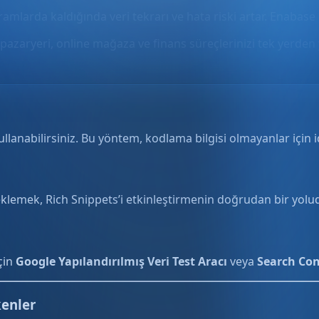
gramlarda kaldığında veri tekrarı ve hata riski artar. Enabase 
pazaryeri, online mağaza ve finans süreçlerinizi tek yerden 
llanabilirsiniz. Bu yöntem, kodlama bilgisi olmayanlar için i
klemek, Rich Snippets’i etkinleştirmenin doğrudan bir yolud
çin
Google Yapılandırılmış Veri Test Aracı
veya
Search Con
kenler