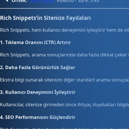
Örnek:
“
Nasıl Yapılır
Videosu - Süre: 3:45”
Rich Snippets’in Sitenize Faydaları
Rich Snippets, hem kullanıcı deneyimini iyileştirir hem de sit
1.
Tıklama Oranını (CTR) Artırır
Rich Snippets, arama sonuçlarında daha fazla dikkat çeker ve 
2.
Daha Fazla Görünürlük Sağlar
Ekstra bilgi sunarak sitenizin diğer standart arama sonuçla
3.
Kullanıcı Deneyimini İyileştirir
Kullanıcılar, sitenize girmeden önce ihtiyaç duydukları bilgil
4.
SEO Performansını Güçlendirir