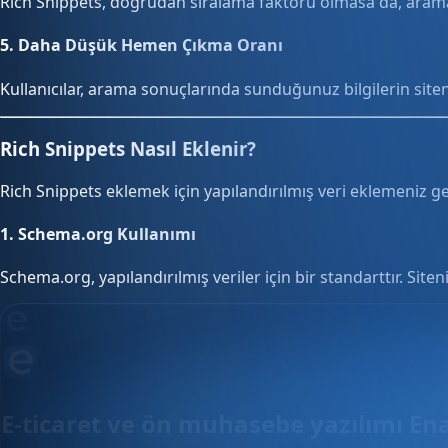
Rich Snippets, doğrudan sıralama faktörü olmasa da, arama m
5.
Daha Düşük Hemen Çıkma Oranı
Kullanıcılar, arama sonuçlarında sunduğunuz bilgilerin site
Rich Snippets Nasıl Eklenir?
Rich Snippets eklemek için yapılandırılmış veri eklemeniz ger
1.
Schema.org Kullanımı
Schema.org, yapılandırılmış veriler için bir standarttır. Si
E-ticaret ve ön muhasebe yazılımı En