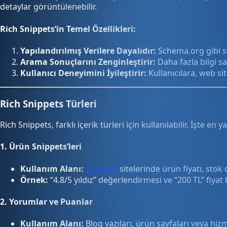
detaylar görüntülenebilir.
Rich Snippets’in Temel Özellikleri:
Yapılandırılmış Verilere Dayalıdır:
Schema.org gibi st
Arama Sonuçlarını Zenginleştirir:
Daha fazla bilgi sa
Kullanıcı Deneyimini İyileştirir:
Kullanıcılara, web si
Rich Snippets Türleri
Rich Snippets, farklı içerik türleri için kullanılabilir. İşte en 
1.
Ürün Snippets’leri
Kullanım Alanı:
E-ticaret
sitelerinde ürün fiyatı, stok 
Örnek:
“4.8/5 yıldız” değerlendirmesi ve “200 TL” fiyat b
2.
Yorumlar ve Puanlar
Kullanım Alanı:
Blog yazıları, ürün sayfaları veya hizm