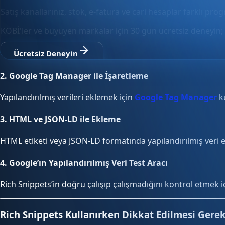
Satış kanallarınız, stok, e-fatura ve cari hesaplar farklı pro
KOBİ'ler ve büyüyen markalar için 30 gün ücretsiz deneyin; 
Ücretsiz Deneyin
2.
Google Tag Manager ile İşaretleme
Yapılandırılmış verileri eklemek için
Google Tag Manager
ku
3.
HTML ve JSON-LD ile Ekleme
HTML etiketi veya JSON-LD formatında yapılandırılmış veri e
4.
Google’ın Yapılandırılmış Veri Test Aracı
Rich Snippets’in doğru çalışıp çalışmadığını kontrol etmek i
Rich Snippets Kullanırken Dikkat Edilmesi Gere