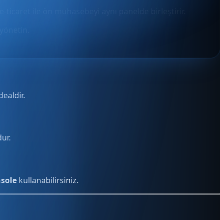
e-ticaret ile ön muhasebeyi aynı panelde birleştirir.
yönetin.
dealdir.
ur.
sole
kullanabilirsiniz.