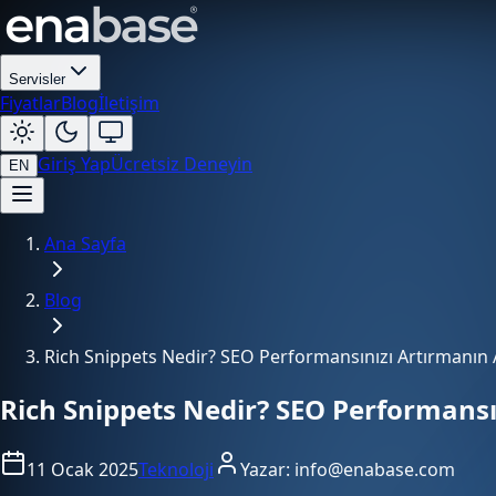
Servisler
Fiyatlar
Blog
İletişim
Giriş Yap
Ücretsiz Deneyin
EN
Ana Sayfa
Blog
Rich Snippets Nedir? SEO Performansınızı Artırmanın 
Rich Snippets Nedir? SEO Performansı
11 Ocak 2025
Teknoloji
Yazar:
info@enabase.com