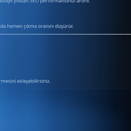
laylı yoldan SEO performansınızı artırır.
Bu da hemen çıkma oranını düşürür.
mesini ekleyebilirsiniz.