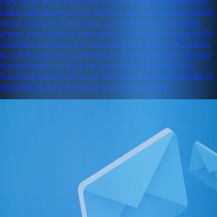
blog yazısı, en iyi kurumsal e-posta hizmetlerini seçerken
nelere dikkat etmeniz gerektiğine dair kapsamlı bir rehber
sunar. Güçlü bir IT alt yapısı, güvenlik ve kullanıcı dostu
arayüz gibi özelliklerle donatılmış doğru kurumsal e-posta
sistemine sahip olmanın avantajlarını öğrenin. SEO odaklı
bu içerik sayesinde, işletmenizin dijital dünyadaki varlığını
güçlendirebilir ve daha fazla müşteriye ulaşabilirsiniz.
Kurumsal e-posta çözümlerinin sağladığı profesyonellik ve
verimlilik ile iş süreçlerinizi üst seviyeye taşıyın.