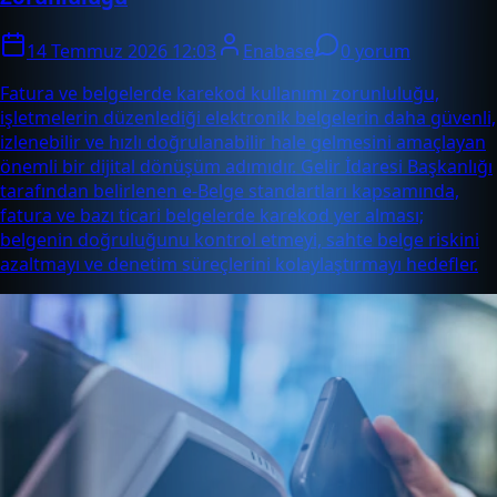
14 Temmuz 2026 12:03
Enabase
0 yorum
Fatura ve belgelerde karekod kullanımı zorunluluğu,
işletmelerin düzenlediği elektronik belgelerin daha güvenli,
izlenebilir ve hızlı doğrulanabilir hale gelmesini amaçlayan
önemli bir dijital dönüşüm adımıdır. Gelir İdaresi Başkanlığı
tarafından belirlenen e-Belge standartları kapsamında,
fatura ve bazı ticari belgelerde karekod yer alması;
belgenin doğruluğunu kontrol etmeyi, sahte belge riskini
azaltmayı ve denetim süreçlerini kolaylaştırmayı hedefler.