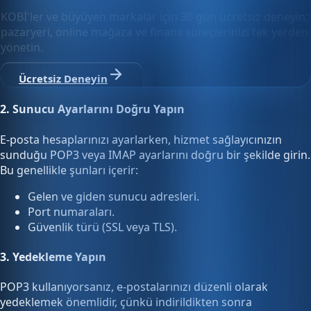
KOBİ'ler ve büyüyen markalar için 30 gün ücretsiz deneyin;
pazaryeri, online mağaza ve finans süreçlerinizi tek yerden
yönetin.
Ücretsiz Deneyin
2.
Sunucu Ayarlarını Doğru Yapın
E-posta hesaplarınızı ayarlarken, hizmet sağlayıcınızın
sunduğu POP3 veya IMAP ayarlarını doğru bir şekilde girin.
Bu genellikle şunları içerir:
Gelen ve giden sunucu adresleri.
Port numaraları.
Güvenlik türü (SSL veya TLS).
3.
Yedekleme Yapın
POP3 kullanıyorsanız, e-postalarınızı düzenli olarak
yedeklemek önemlidir, çünkü indirildikten sonra