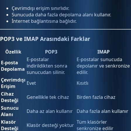
Çevrimdışı erişim sınırlıdır.
Sunucuda daha fazla depolama alanı kullanır.
İnternet bağlantısına bağlıdır.
POP3 ve IMAP Arasındaki Farklar
Özellik
POP3
IMAP
E-postalar
E-postalar sunucuda
E-posta
indirildikten sonra
depolanır ve senkronize
Depolama
sunucudan silinir.
edilir.
Çevrimdışı
Evet
Kısıtlı
Erişim
Cihaz
Genellikle tek cihaz
Birden fazla cihaz
Desteği
Sunucu
Daha az alan kullanır
Daha fazla alan kullanır
Alanı
Klasör
Tüm klasörler
Klasör desteği yoktur
Desteği
senkronize edilir