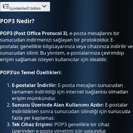
İçindekiler
0
bölüm
POP3 Nedir?
POP3 (Post Office Protocol 3)
, e-posta mesajlarını bir
sunucudan indirmenizi sağlayan bir protokoldür. E-
postalar, genellikle bilgisayarınıza veya cihazınıza indirilir ve
sunucudan silinir. Bu yöntem, e-postalarınıza çevrimdışı
erişim sağlamak isteyen kullanıcılar için idealdir.
POP3’ün Temel Özellikleri:
E-postalar İndirilir:
E-posta mesajları sunucudan
tamamen indirildiği için internet bağlantısı olmadan
erişim mümkündür.
Sunucu Üzerinde Alan Kullanımı Azdır:
E-postalar
indirildikten sonra sunucudan silindiği için sunucuda
fazla yer kaplamaz.
Tek Cihaz Erişimi:
POP3 genellikle bir cihaz
üzerinden e-posta yönetimi için uygundur.