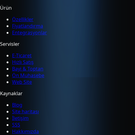
Ürün
Özellikler
Fiyatlandırma
Entegrasyonlar
Servisler
E-Ticaret
Hızlı Satış
Bayi & Toptan
Ön Muhasebe
Web Site
Kaynaklar
Blog
Site haritası
İletişim
SSS
Hakkımızda