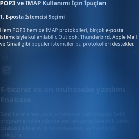
POP3 ve IMAP Kullanımı İçin İpuçları
1.
E-posta İstemcisi Seçimi
Hem POP3 hem de IMAP protokolleri, birçok e-posta
istemcisiyle kullanılabilir. Outlook, Thunderbird, Apple Mail
ve Gmail gibi popüler istemciler bu protokolleri destekler.
E-ticaret ve ön muhasebe yazılımı
Enabase
Satış kanallarınız, stok, e-fatura ve cari hesaplar farklı
programlarda kaldığında veri tekrarı ve hata riski artar.
Enabase e-ticaret ile ön muhasebeyi aynı panelde
birleştirir.