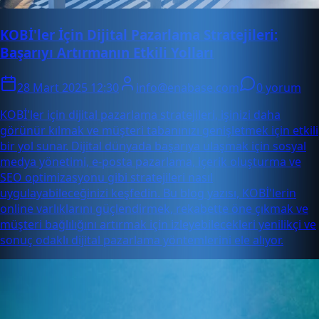
KOBİ'ler İçin Dijital Pazarlama Stratejileri:
Başarıyı Artırmanın Etkili Yolları
28 Mart 2025 12:30
info@enabase.com
0 yorum
KOBİ'ler için dijital pazarlama stratejileri, işinizi daha
görünür kılmak ve müşteri tabanınızı genişletmek için etkili
bir yol sunar. Dijital dünyada başarıya ulaşmak için sosyal
medya yönetimi, e-posta pazarlama, içerik oluşturma ve
SEO optimizasyonu gibi stratejileri nasıl
uygulayabileceğinizi keşfedin. Bu blog yazısı, KOBİ'lerin
online varlıklarını güçlendirmek, rekabette öne çıkmak ve
müşteri bağlılığını artırmak için izleyebilecekleri yenilikçi ve
sonuç odaklı dijital pazarlama yöntemlerini ele alıyor.