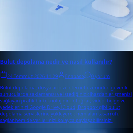
Bulut depolama nedir ve nasıl kullanılır?
24 Temmuz 2026 11:29
Enabase
0 yorum
Bulut depolama, dosyalarınızı internet üzerinden güvenli
sunucularda saklamanızı ve istediğiniz cihazdan erişmenizi
sağlayan pratik bir teknolojidir. Fotoğraf, video, belge ve
yedeklerinizi Google Drive, iCloud, Dropbox gibi bulut
depolama servislerine yükleyerek hem alan tasarrufu
sağlar hem de verilerinizi kolayca paylaşabilirsiniz.