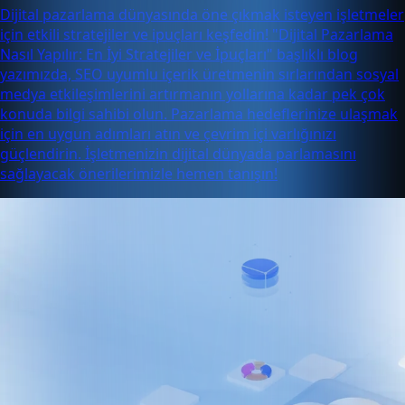
Dijital pazarlama dünyasında öne çıkmak isteyen işletmeler
için etkili stratejiler ve ipuçları keşfedin! "Dijital Pazarlama
Nasıl Yapılır: En İyi Stratejiler ve İpuçları" başlıklı blog
yazımızda, SEO uyumlu içerik üretmenin sırlarından sosyal
medya etkileşimlerini artırmanın yollarına kadar pek çok
konuda bilgi sahibi olun. Pazarlama hedeflerinize ulaşmak
için en uygun adımları atın ve çevrim içi varlığınızı
güçlendirin. İşletmenizin dijital dünyada parlamasını
sağlayacak önerilerimizle hemen tanışın!