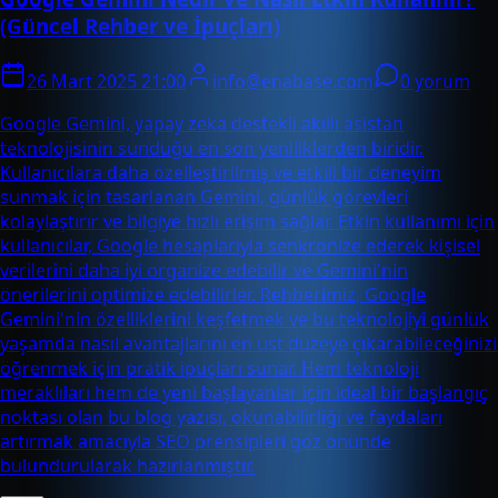
(Güncel Rehber ve İpuçları)
26 Mart 2025 21:00
info@enabase.com
0 yorum
Google Gemini, yapay zeka destekli akıllı asistan
teknolojisinin sunduğu en son yeniliklerden biridir.
Kullanıcılara daha özelleştirilmiş ve etkili bir deneyim
sunmak için tasarlanan Gemini, günlük görevleri
kolaylaştırır ve bilgiye hızlı erişim sağlar. Etkin kullanımı için
kullanıcılar, Google hesaplarıyla senkronize ederek kişisel
verilerini daha iyi organize edebilir ve Gemini'nin
önerilerini optimize edebilirler. Rehberimiz, Google
Gemini'nin özelliklerini keşfetmek ve bu teknolojiyi günlük
yaşamda nasıl avantajlarını en üst düzeye çıkarabileceğinizi
öğrenmek için pratik ipuçları sunar. Hem teknoloji
meraklıları hem de yeni başlayanlar için ideal bir başlangıç
noktası olan bu blog yazısı, okunabilirliği ve faydaları
artırmak amacıyla SEO prensipleri göz önünde
bulundurularak hazırlanmıştır.