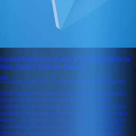
E-posta Pazarlama (E-mail Marketing) Nedir ve
Nasıl Yapılır? Etkili Bir Rehber
7 Ocak 2025 23:30
info@enabase.com
0 yorum
Dijital pazarlamanın temel taşlarından biri olan e-posta
pazarlama (e-mail marketing), doğru bir şekilde
uygulandığında, işletmeler için etkili bir müşteri iletişim
kanalıdır. E-posta pazarlama, sadece satışları artırmakla
kalmaz, aynı zamanda müşteri sadakati oluşturmak ve
marka bilinirliğini artırmak için de güçlü bir araçtır. Bu
rehberde, e-posta pazarlamanın ne olduğunu, neden