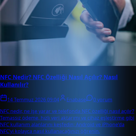
NFC Nedir? NFC Özelliği Nasıl Açılır? Nasıl
Kullanılır?
14 Temmuz 2026 09:04
Enabase
0 yorum
NFC nedir, ne işe yarar ve telefonda NFC özelliği nasıl açılır?
Temassız ödeme, hızlı veri aktarımı ve cihaz eşleştirme gibi
NFC kullanım alanlarını keşfedin; Android ve iPhone’da
NFC’yi kolayca nasıl kullanacağınızı öğrenin.