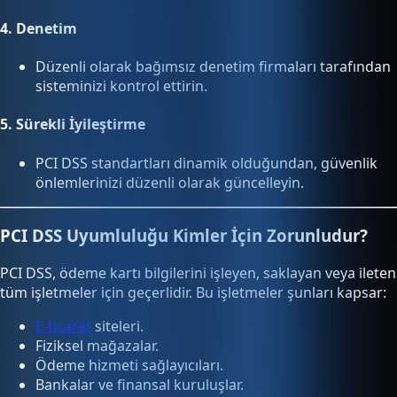
4.
Denetim
Düzenli olarak bağımsız denetim firmaları tarafından
sisteminizi kontrol ettirin.
5.
Sürekli İyileştirme
PCI DSS standartları dinamik olduğundan, güvenlik
önlemlerinizi düzenli olarak güncelleyin.
PCI DSS Uyumluluğu Kimler İçin Zorunludur?
PCI DSS, ödeme kartı bilgilerini işleyen, saklayan veya ileten
tüm işletmeler için geçerlidir. Bu işletmeler şunları kapsar:
E-ticaret
siteleri.
Fiziksel mağazalar.
Ödeme hizmeti sağlayıcıları.
Bankalar ve finansal kuruluşlar.