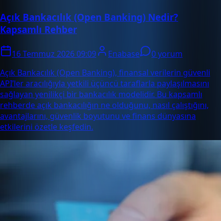
Açık Bankacılık (Open Banking) Nedir?
Kapsamlı Rehber
16 Temmuz 2026 09:09
Enabase
0 yorum
Açık Bankacılık (Open Banking), finansal verilerin güvenli
API’ler aracılığıyla yetkili üçüncü taraflarla paylaşılmasını
sağlayan yenilikçi bir bankacılık modelidir. Bu kapsamlı
rehberde açık bankacılığın ne olduğunu, nasıl çalıştığını,
avantajlarını, güvenlik boyutunu ve finans dünyasına
etkilerini özetle keşfedin.