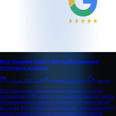
Rich Snippets Nedir? SEO Performansınızı
Artırmanın Anahtarı
11 Ocak 2025 02:00
info@enabase.com
0 yorum
Rich Snippets, bir web sitesinin arama motoru sonuç
sayfalarında (SERP) daha zengin ve dikkat çekici bir şekilde
görüntülenmesini sağlayan yapılandırılmış veri türleridir.
Bu yazıda, Rich Snippets’in ne olduğunu, nasıl çalıştığını ve
sitenize sağladığı SEO avantajlarını detaylı bir şekilde