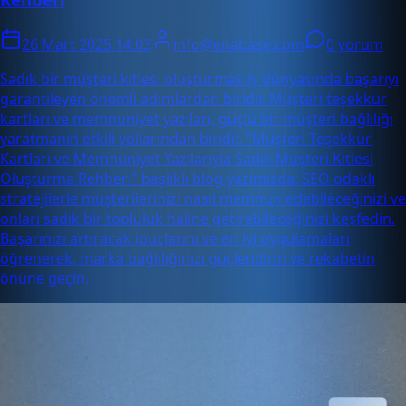
26 Mart 2025 14:03
info@enabase.com
0 yorum
Sadık bir müşteri kitlesi oluşturmak iş dünyasında başarıyı
garantileyen önemli adımlardan biridir. Müşteri teşekkür
kartları ve memnuniyet yazıları, güçlü bir müşteri bağlılığı
yaratmanın etkili yollarından biridir. "Müşteri Teşekkür
Kartları ve Memnuniyet Yazılarıyla Sadık Müşteri Kitlesi
Oluşturma Rehberi" başlıklı blog yazımızda, SEO odaklı
stratejilerle müşterilerinizi nasıl memnun edebileceğinizi ve
onları sadık bir topluluk haline getirebileceğinizi keşfedin.
Başarınızı artıracak ipuçlarını ve en iyi uygulamaları
öğrenerek, marka bağlılığınızı güçlendirin ve rekabetin
önüne geçin.