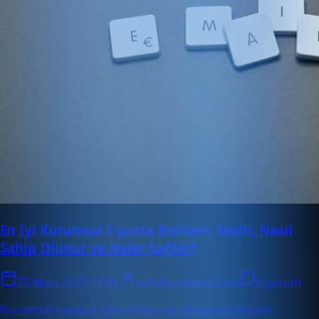
En İyi Kurumsal E-posta Rehberi: Nedir, Nasıl
Sahip Olunur ve Neler Sağlar?
25 Mart 2025 17:01
info@enabase.com
0 yorum
Kurumsal e-posta, işletmelerin profesyonel iletişim