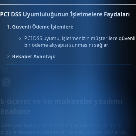
PCI DSS Uyumluluğunun İşletmelere Faydaları
Güvenli Ödeme İşlemleri:
PCI DSS uyumu, işletmenizin müşterilere güvenli
bir ödeme altyapısı sunmasını sağlar.
Rekabet Avantajı:
E-ticaret ve ön muhasebe yazılımı
Enabase
Satış kanallarınız, stok, e-fatura ve cari hesaplar farklı
programlarda kaldığında veri tekrarı ve hata riski artar.