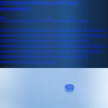
CEO Fraud ve Phishing nedir? Nasıl
korunulabilir?
24 Temmuz 2026 11:30
Enabase
0 yorum
CEO Fraud ve phishing, kurumları hedef alan ve çalışanları
sahte e-posta, mesaj veya kimlik taklidiyle kandırarak para
transferi ya da veri paylaşımına yönlendiren siber
dolandırıcılık yöntemleridir. Bu tehditlerden korunmak için
çok faktörlü kimlik doğrulama, e-posta güvenliği, çalışan
farkındalık eğitimleri ve ödeme onay süreçlerinin
sıkılaştırılması kritik önem taşır.