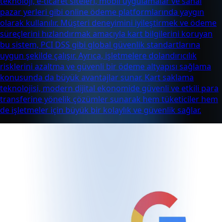
teknoloji, e-ticaret siteleri, mobil uygulamalar ve sanal
pazar yerleri gibi online ödeme platformlarında yaygın
olarak kullanılır. Müşteri deneyimini iyileştirmek ve ödeme
süreçlerini hızlandırmak amacıyla kart bilgilerini koruyan
bu sistem, PCI DSS gibi global güvenlik standartlarına
uygun şekilde çalışır. Ayrıca, işletmelere dolandırıcılık
risklerini azaltma ve güvenli bir ödeme altyapısı sağlama
konusunda da büyük avantajlar sunar. Kart saklama
teknolojisi, modern dijital ekonomide güvenli ve etkili para
transferine yönelik çözümler sunarak hem tüketiciler hem
de işletmeler için büyük bir kolaylık ve güvenlik sağlar.