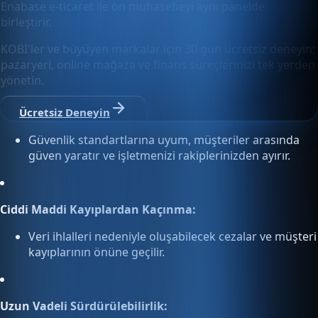
Enabase e-ticaret ile ön muhasebeyi aynı panelde
birleştirir.
KOBİ'ler ve büyüyen markalar için 30 gün ücretsiz deneyin;
pazaryeri, online mağaza ve finans süreçlerinizi tek yerden
yönetin.
Ücretsiz Deneyin
Güvenlik standartlarına uyum, müşteriler arasında
güven yaratır ve işletmenizi rakiplerinizden ayırır.
Ciddi Maddi Kayıplardan Kaçınma:
Veri ihlalleri nedeniyle oluşabilecek cezalar ve müşteri
kayıplarının önüne geçilir.
Uzun Vadeli Sürdürülebilirlik: