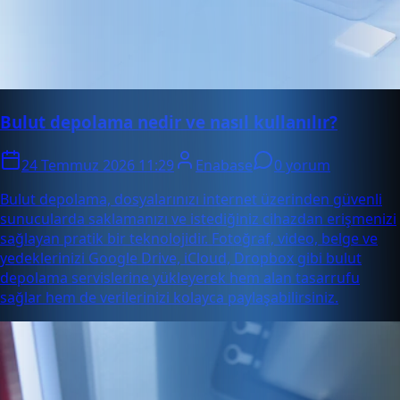
Bulut depolama nedir ve nasıl kullanılır?
24 Temmuz 2026 11:29
Enabase
0 yorum
Bulut depolama, dosyalarınızı internet üzerinden güvenli
sunucularda saklamanızı ve istediğiniz cihazdan erişmenizi
sağlayan pratik bir teknolojidir. Fotoğraf, video, belge ve
yedeklerinizi Google Drive, iCloud, Dropbox gibi bulut
depolama servislerine yükleyerek hem alan tasarrufu
sağlar hem de verilerinizi kolayca paylaşabilirsiniz.