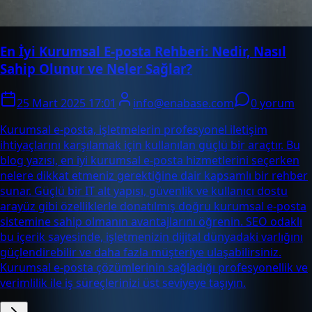
En İyi Kurumsal E-posta Rehberi: Nedir, Nasıl
Sahip Olunur ve Neler Sağlar?
25 Mart 2025 17:01
info@enabase.com
0 yorum
Kurumsal e-posta, işletmelerin profesyonel iletişim
ihtiyaçlarını karşılamak için kullanılan güçlü bir araçtır. Bu
blog yazısı, en iyi kurumsal e-posta hizmetlerini seçerken
nelere dikkat etmeniz gerektiğine dair kapsamlı bir rehber
sunar. Güçlü bir IT alt yapısı, güvenlik ve kullanıcı dostu
arayüz gibi özelliklerle donatılmış doğru kurumsal e-posta
sistemine sahip olmanın avantajlarını öğrenin. SEO odaklı
bu içerik sayesinde, işletmenizin dijital dünyadaki varlığını
güçlendirebilir ve daha fazla müşteriye ulaşabilirsiniz.
Kurumsal e-posta çözümlerinin sağladığı profesyonellik ve
verimlilik ile iş süreçlerinizi üst seviyeye taşıyın.