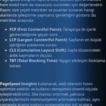
hem mobil hem de masaüstü sürümleri için değerlendirir.
Rapor, size çeşitli metrikler ve puanlar sunarak hangi
alanlarda iyileştirme yapmanız gerektiğini gösterir. Bu
metrikler arasında:
FCP (First Contentful Paint):
Tarayıcıya ilk içerik
gösterildiğinde geçen süre.
LCP (Largest Contentful Paint):
Sayfanın en büyük
içeriğinin yüklenme süresi.
CLS (Cumulative Layout Shift):
Sayfa düzenindeki
anlık kaymaların ölçüsü.
TBT (Total Blocking Time):
Yaygın etkileşim bloklama
süresi.
PageSpeed Insights
kullanarak, web sitenizin hızını
optimize edebilir ve kullanıcı deneyimini önemli ölçüde
iyileştirebilirsiniz. Site hızınızı artırmak, yalnızca
ziyaretçilerinizin memnuniyetini artırmakla kalmaz, aynı
zamanda arama motoru sıralamalarınız üst sıralara