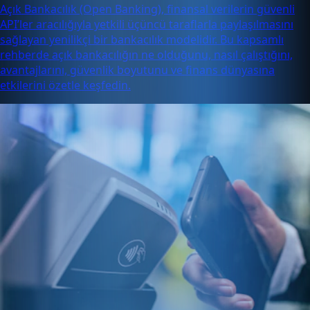
Açık Bankacılık (Open Banking), finansal verilerin güvenli
API’ler aracılığıyla yetkili üçüncü taraflarla paylaşılmasını
sağlayan yenilikçi bir bankacılık modelidir. Bu kapsamlı
rehberde açık bankacılığın ne olduğunu, nasıl çalıştığını,
avantajlarını, güvenlik boyutunu ve finans dünyasına
etkilerini özetle keşfedin.