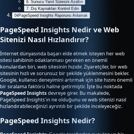
6. Sunucu Yanıt Süresini Azaltın
7. Dış Kaynakları Kontrol Edin
04
PageSpeed Insights Raporunu Anlamak
PageSpeed Insights Nedir ve Web
Sitenizi Nasıl Hızlandırır?
İnternet dünyasında başarı elde etmek isteyen her web
sitesi sahibinin odaklanması gereken en önemli
konulardan biri, web sitesinin hızıdır. Ziyaretçiler, bir web
sitesinin hızlı ve sorunsuz bir şekilde yüklenmesini bekler.
Google, kullanıcı deneyimini artırmak için site hızını önemli
bir sıralama faktörü haline getirmiştir. İşte bu noktada
PageSpeed Insights
devreye girer. Bu makalede,
PageSpeed Insights'ın ne olduğunu ve web sitenizi nasıl
hızlandırabileceğinizi ayrıntılı bir şekilde inceleyeceğiz.
PageSpeed Insights Nedir?