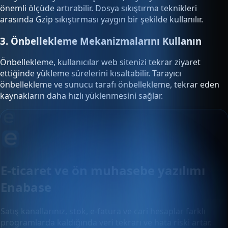
önemli ölçüde artırabilir. Dosya sıkıştırma teknikleri
arasında Gzip sıkıştırması yaygın bir şekilde kullanılır.
3. Önbellekleme Mekanizmalarını Kullanın
Önbellekleme, kullanıcılar web sitenizi tekrar ziyaret
ettiğinde yükleme sürelerini kısaltabilir. Tarayıcı
önbellekleme ve sunucu tarafı önbellekleme, tekrar eden
kaynakların daha hızlı yüklenmesini sağlar.
E-ticaret ve ön muhasebe yazılımı
Enabase
Satış kanallarınız, stok, e-fatura ve cari hesaplar farklı
programlarda kaldığında veri tekrarı ve hata riski artar.