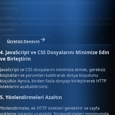
Enabase e-ticaret ile ön muhasebeyi aynı panelde
birleştirir.
KOBİ'ler ve büyüyen markalar için 30 gün ücretsiz deneyin;
pazaryeri, online mağaza ve finans süreçlerinizi tek yerden
yönetin.
Ücretsiz Deneyin
4. JavaScript ve CSS Dosyalarını Minimize Edin
ve Birleştirin
JavaScript ve CSS dosyalarını minimize etmek, gereksiz
boşlukları ve yorumları kaldırarak dosya boyutunu
küçültür. Ayrıca, birden fazla dosyayı birleştirerek HTTP
isteklerini azaltabilirsiniz.
5. Yönlendirmeleri Azaltın
Yönlendirmeler, ek HTTP istekleri gerektirir ve sayfa
yükleme süresini uzatabilir. Yönlendirmeleri minimumda