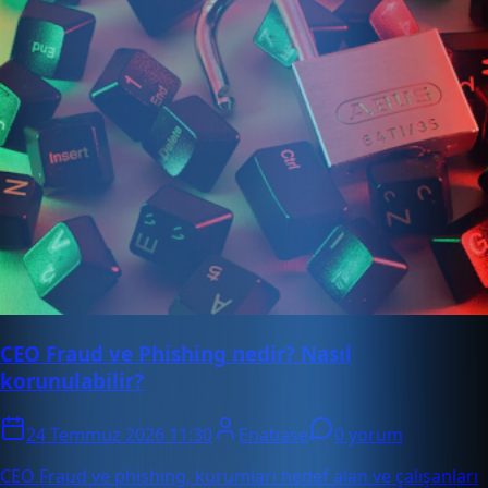
CEO Fraud ve Phishing nedir? Nasıl
korunulabilir?
24 Temmuz 2026 11:30
Enabase
0 yorum
CEO Fraud ve phishing, kurumları hedef alan ve çalışanları