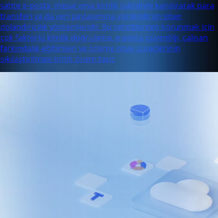
sahte e-posta, mesaj veya kimlik taklidiyle kandırarak para
transferi ya da veri paylaşımına yönlendiren siber
dolandırıcılık yöntemleridir. Bu tehditlerden korunmak için
çok faktörlü kimlik doğrulama, e-posta güvenliği, çalışan
farkındalık eğitimleri ve ödeme onay süreçlerinin
sıkılaştırılması kritik önem taşır.