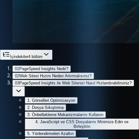
İçindekiler
4
bölüm
01
PageSpeed Insights Nedir?
02
Web Sitesi Hızını Neden Artırmalısınız?
03
PageSpeed Insights ile Web Sitenizi Nasıl Hızlandırabilirsiniz?
1. Görselleri Optimizasyon
2. Dosya Sıkıştırma
3. Önbellekleme Mekanizmalarını Kullanın
4. JavaScript ve CSS Dosyalarını Minimize Edin ve
Birleştirin
5. Yönlendirmeleri Azaltın