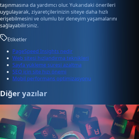
taşınmasına da yardımcı olur. Yukarıdaki önerileri
uygulayarak, ziyaretçilerinizin siteye daha hızlı
erişebilmesini ve olumlu bir deneyim yaşamalarını
sağlayabilirsiniz.
Etiketler
PageSpeed Insights nedir
Web sitesi hızlandırma teknikleri
Sayfa yükleme süresi azaltma
SEO için site hızı önemi
Mobil performans optimizasyonu
Diğer yazılar