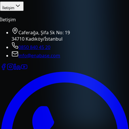
İletişim
İletişim
Caferağa, Şifa Sk No: 19
34710 Kadıköy/İstanbul
0850 840 45 20
info@enabase.com