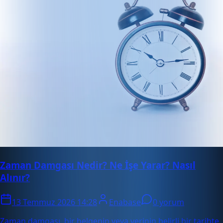
Zaman Damgası Nedir? Ne İşe Yarar? Nasıl
Alınır?
13 Temmuz 2026 14:28
Enabase
0 yorum
Zaman damgası, bir belgenin veya verinin belirli bir tarihte