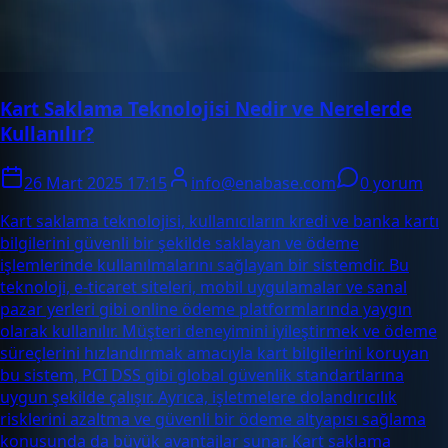
Kart Saklama Teknolojisi Nedir ve Nerelerde
Kullanılır?
26 Mart 2025 17:15
info@enabase.com
0 yorum
Kart saklama teknolojisi, kullanıcıların kredi ve banka kartı
bilgilerini güvenli bir şekilde saklayan ve ödeme
işlemlerinde kullanılmalarını sağlayan bir sistemdir. Bu
teknoloji, e-ticaret siteleri, mobil uygulamalar ve sanal
pazar yerleri gibi online ödeme platformlarında yaygın
olarak kullanılır. Müşteri deneyimini iyileştirmek ve ödeme
süreçlerini hızlandırmak amacıyla kart bilgilerini koruyan
bu sistem, PCI DSS gibi global güvenlik standartlarına
uygun şekilde çalışır. Ayrıca, işletmelere dolandırıcılık
risklerini azaltma ve güvenli bir ödeme altyapısı sağlama
konusunda da büyük avantajlar sunar. Kart saklama