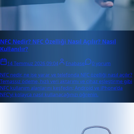
NFC Nedir? NFC Özelliği Nasıl Açılır? Nasıl
Kullanılır?
14 Temmuz 2026 09:04
Enabase
0 yorum
NFC nedir, ne işe yarar ve telefonda NFC özelliği nasıl açılır?
Temassız ödeme, hızlı veri aktarımı ve cihaz eşleştirme gibi
NFC kullanım alanlarını keşfedin; Android ve iPhone’da
NFC’yi kolayca nasıl kullanacağınızı öğrenin.