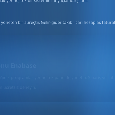
 yerine, tek bir sistemle ihtiyaçlar karşılanır.
öneten bir süreçtir. Gelir-gider takibi, cari hesaplar, fatu
onu Enabase
ğınık programlar yerine tek panelde yönetin. Sipariş ve satış
 ücretsiz deneyin.