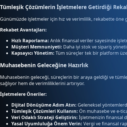
Tümleşik Çözümlerin İşletmelere Getirdiği Reka
Günümüzde işletmeler için hız ve verimlilik, rekabette öne 
Rekabet Avantajları:
Hızlı Raporlama:
Anlık finansal veriler sayesinde işletm
Müşteri Memnuniyeti:
Daha iyi stok ve sipariş yönetim
Kapsayıcı Yönetim:
Tüm süreçler tek bir platform üzeri
Muhasebenin Geleceğine Hazırlık
Muhasebenin geleceği, süreçlerin bir araya geldiği ve tümle
sağlıyor hem de verimliliklerini artırıyor.
İşletmelere Öneriler:
Dijital Dönüşüme Adım Atın:
Geleneksel yöntemlerde
Tümleşik Çözümleri Kullanın:
Ön muhasebe ve e-ticare
Veri Odaklı Strateji Geliştirin:
İşletmenizin finansal d
Yasal Uyumluluğa Önem Verin:
Vergi ve finansal ra