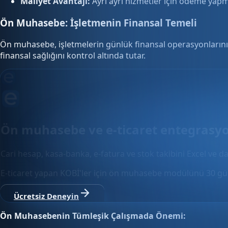
Maliyet Avantajı:
Ayrı ayrı hizmetler için ödeme yapmak
Ön Muhasebe: İşletmenin Finansal Temeli
Ön muhasebe, işletmelerin günlük finansal operasyonlarını y
finansal sağlığını kontrol altında tutar.
Ön muhasebe ve e-ticaret entegrasy
Cari hesap, kasa-banka, e-fatura ve stok takibini Excel ve da
E-ticaret yapan KOBİ'ler için ön muhasebe modülünü 30 gün
Ücretsiz Deneyin
Ön Muhasebenin Tümleşik Çalışmada Önemi: