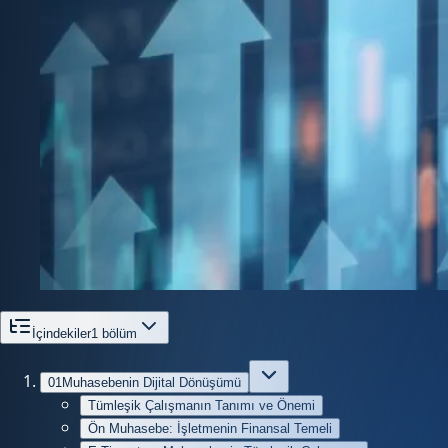
İçindekiler
1
bölüm
01
Muhasebenin Dijital Dönüşümü
Tümleşik Çalışmanın Tanımı ve Önemi
Ön Muhasebe: İşletmenin Finansal Temeli