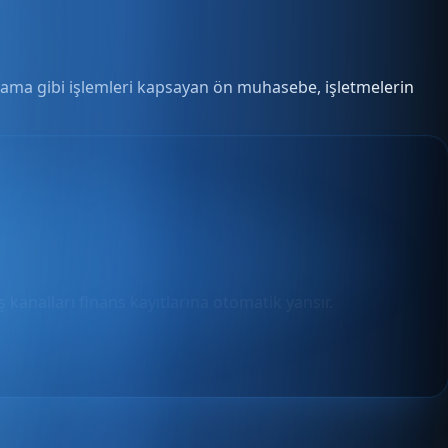
ralama gibi işlemleri kapsayan ön muhasebe, işletmelerin
 kanalları finans kayıtlarına otomatik yansır.