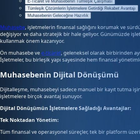
E-Ticaret ve Muhasebenin Tümleşik Çalışması
Tümleşik Çözümlerin İşletmelere Getirdiği Rekabet Avantajı
Muhasebenin Geleceğine Hazırlık
Muhasebe
, işletmelerin finansal sağlığını korumak ve sürd
değişiyor ve daha stratejik bir hale geliyor. Günümüzde işle
kullanmak önem kazanıyor.
Ön muhasebe ve
e-ticaret
, geleneksel olarak birbirinden ay
İşletmeler, bu birleşik yapı sayesinde hem finansal yönetimle
Muhasebenin Dijital Dönüşümü
Dijitalleşme, muhasebeyi sadece manuel bir kayıt tutma işin
işletmelere birçok avantaj sunuyor.
Dijital Dönüşümün İşletmelere Sağladığı Avantajlar:
Tek Noktadan Yönetim:
Tüm finansal ve operasyonel süreçler, tek bir platform üzeri