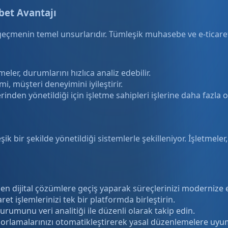
bet Avantajı
geçmenin temel unsurlarıdır. Tümleşik muhasebe ve e-ticaret
eler, durumlarını hızlıca analiz edebilir.
i, müşteri deneyimini iyileştirir.
nden yönetildiği için işletme sahipleri işlerine daha fazla o
şik bir şekilde yönetildiği sistemlerle şekilleniyor. İşletm
n dijital çözümlere geçiş yaparak süreçlerinizi modernize 
t işlemlerinizi tek bir platformda birleştirin.
urumunu veri analitiği ile düzenli olarak takip edin.
porlamalarınızı otomatikleştirerek yasal düzenlemelere uyu