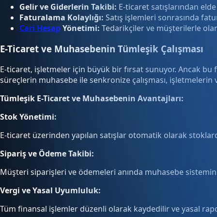
Gelir ve Giderlerin Takibi:
E-ticaret satışlarından elde
Faturalama Kolaylığı:
Satış işlemleri sonrasında fatu
Cari Hesap
Yönetimi:
Tedarikçiler ve müşterilerle olan f
E-Ticaret ve Muhasebenin Tümleşik Çalışması
E-ticaret, işletmeler için büyük bir fırsat sunuyor. Ancak bu
süreçlerin muhasebe ile senkronize çalışması, işletmelerin ve
Tümleşik E-Ticaret ve Muhasebenin Avantajları:
Stok Yönetimi:
E-ticaret üzerinden yapılan satışlar otomatik olarak stoklar
Sipariş ve Ödeme Takibi:
Müşteri siparişleri ve ödemeleri anında muhasebe sistemine 
Vergi ve Yasal Uyumluluk:
Tüm finansal işlemler düzenli olarak kaydedilir ve yasal rap