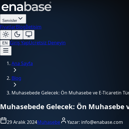
Servisler
Fiyatlar
Blog
İletişim
Giriş Yap
Ücretsiz Deneyin
EN
Ana Sayfa
Blog
Muhasebede Gelecek: Ön Muhasebe ve E-Ticaretin Tüm
Muhasebede Gelecek: Ön Muhasebe ve 
29 Aralık 2024
Muhasebe
Yazar:
info@enabase.com