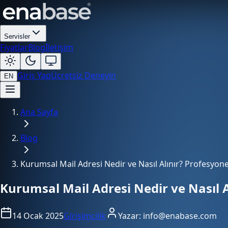
Servisler
Fiyatlar
Blog
İletişim
Giriş Yap
Ücretsiz Deneyin
EN
Ana Sayfa
Blog
Kurumsal Mail Adresi Nedir ve Nasıl Alınır? Profesyonel
Kurumsal Mail Adresi Nedir ve Nasıl A
14 Ocak 2025
Girişimcilik
Yazar:
info@enabase.com