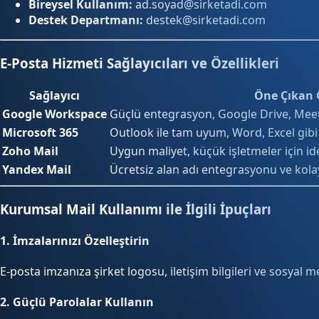
Bireysel Kullanım:
ad.soyad@sirketadi.com
Destek Departmanı:
destek@sirketadi.com
E-Posta Hizmeti Sağlayıcıları ve Özellikleri
Sağlayıcı
Öne Çıkan Ö
Google Workspace
Güçlü entegrasyon, Google Drive, Meet v
Microsoft 365
Outlook ile tam uyum, Word, Excel gibi
Zoho Mail
Uygun maliyet, küçük işletmeler için ide
Yandex Mail
Ücretsiz alan adı entegrasyonu ve kola
Kurumsal Mail Kullanımı ile İlgili İpuçları
1.
İmzalarınızı Özelleştirin
E-posta imzanıza şirket logosu, iletişim bilgileri ve sosyal
2.
Güçlü Parolalar Kullanın