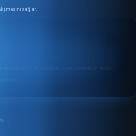
lışmasını sağlar.
e-ticaret ile ön muhasebeyi aynı panelde birleştirir.
yönetin.
k: