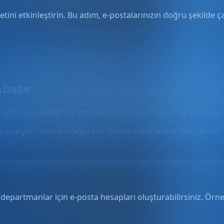
ini etkinleştirin. Bu adım, e-postalarınızın doğru şekilde ça
abase
gramlarda kaldığında veri tekrarı ve hata riski artar. Enabase 
pazaryeri, online mağaza ve finans süreçlerinizi tek yerden 
a departmanlar için e-posta hesapları oluşturabilirsiniz. Örne