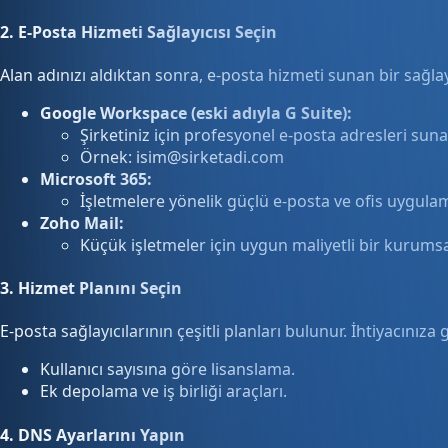
2.
E-Posta Hizmeti Sağlayıcısı Seçin
Alan adınızı aldıktan sonra, e-posta hizmeti sunan bir sağlayı
Google Workspace (eski adıyla G Suite):
Şirketiniz için profesyonel e-posta adresleri suna
Örnek:
isim@sirketadi.com
Microsoft 365:
İşletmelere yönelik güçlü e-posta ve ofis uygulam
Zoho Mail:
Küçük işletmeler için uygun maliyetli bir kurumsa
3.
Hizmet Planını Seçin
E-posta sağlayıcılarının çeşitli planları bulunur. İhtiyacınıza 
Kullanıcı sayısına göre lisanslama.
Ek depolama ve iş birliği araçları.
4.
DNS Ayarlarını Yapın