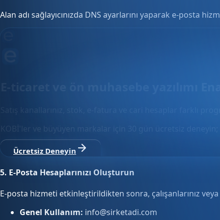
Alan adı sağlayıcınızda DNS ayarlarını yaparak e-posta hizmet
E-ticaret ve ön muhasebe yazılımı En
Satış kanallarınız, stok, e-fatura ve cari hesaplar farklı pro
KOBİ'ler ve büyüyen markalar için 30 gün ücretsiz deneyin; 
Ücretsiz Deneyin
5.
E-Posta Hesaplarınızı Oluşturun
E-posta hizmeti etkinleştirildikten sonra, çalışanlarınız vey
Genel Kullanım:
info@sirketadi.com