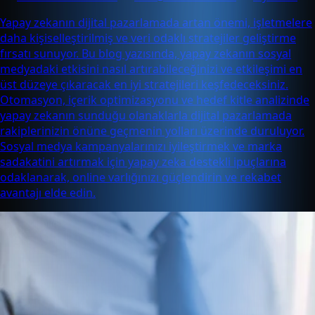
Yapay zekanın dijital pazarlamada artan önemi, işletmelere
daha kişiselleştirilmiş ve veri odaklı stratejiler geliştirme
fırsatı sunuyor. Bu blog yazısında, yapay zekanın sosyal
medyadaki etkisini nasıl artırabileceğinizi ve etkileşimi en
üst düzeye çıkaracak en iyi stratejileri keşfedeceksiniz.
Otomasyon, içerik optimizasyonu ve hedef kitle analizinde
yapay zekanın sunduğu olanaklarla dijital pazarlamada
rakiplerinizin önüne geçmenin yolları üzerinde duruluyor.
Sosyal medya kampanyalarınızı iyileştirmek ve marka
sadakatini artırmak için yapay zeka destekli ipuçlarına
odaklanarak, online varlığınızı güçlendirin ve rekabet
avantajı elde edin.