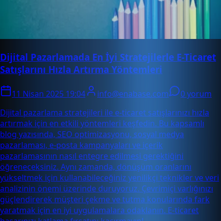
Dijital Pazarlamada En İyi Stratejilerle E-Ticaret
Satışlarını Hızla Artırma Yöntemleri
11 Nisan 2025 19:04
info@enabase.com
0 yorum
Dijital pazarlama stratejileri ile e-ticaret satışlarınızı hızla
artırmak için en etkili yöntemleri keşfedin. Bu kapsamlı
blog yazısında, SEO optimizasyonu, sosyal medya
pazarlaması, e-posta kampanyaları ve içerik
pazarlamasının nasıl entegre edilmesi gerektiğini
öğreneceksiniz. Aynı zamanda, dönüşüm oranlarını
yükseltmek için kullanabileceğiniz yenilikçi teknikler ve veri
analizinin önemi üzerinde duruyoruz. Çevrimiçi varlığınızı
güçlendirerek müşteri çekme ve tutma konularında fark
yaratmak için en iyi uygulamalara odaklanın. E-ticaret
başarınızı katlama fırsatını kaçırmayın!