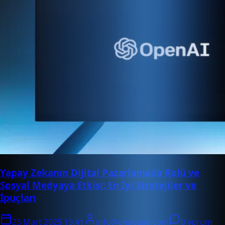
Yapay Zekanın Dijital Pazarlamada Rolü ve
Sosyal Medyaya Etkisi: En İyi Stratejiler ve
İpuçları
25 Mart 2025 19:41
info@enabase.com
0 yorum