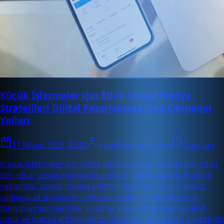
Küçük İşletmeler için Etkili Sosyal Medya
Stratejileri Dijital Pazarlamada Öne Çıkmanın
Yolları
11 Nisan 2025 20:30
info@enabase.com
0 yorum
Küçük işletmeler için dijital pazarlamanın anahtarlarından
biri, etkili sosyal medya stratejileri geliştirmektir. Bu blog
yazısında, sosyal medya platformlarında öne çıkmanızı
sağlayacak ipuçlarını keşfedeceksiniz. Hedef kitlenizi
tanıyıp uygun içerikler üretme, doğru mecralarda aktif
olma ve marka etkileşiminizi artırma gibi adımlar sayesinde