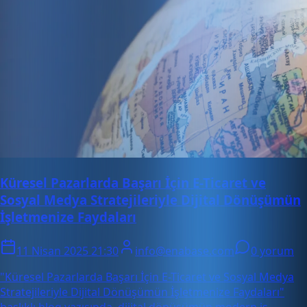
Küresel Pazarlarda Başarı İçin E-Ticaret ve
Sosyal Medya Stratejileriyle Dijital Dönüşümün
İşletmenize Faydaları
11 Nisan 2025 21:30
info@enabase.com
0 yorum
"Küresel Pazarlarda Başarı İçin E-Ticaret ve Sosyal Medya
Stratejileriyle Dijital Dönüşümün İşletmenize Faydaları"
başlıklı blog yazısında, dijital dönüşümün modern iş