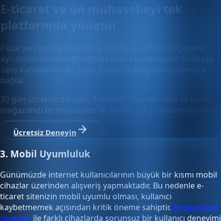
E-ticaret ve ön muhasebeyi tek
platformda yönetin
Pazaryeri siparişleri, stok, e-fatura ve online mağazanız
ayrı sistemlerde dağıldığında hata kaçınılmazdır. Enabase
satış kanallarını cari, kasa-banka ve belgelerle otomatik
bağlar.
30 gün ücretsiz deneyin; Trendyol, Hepsiburada ve kendi
mağazanızı ön muhasebe ile birlikte tek panelden yönetin.
Ücretsiz Deneyin
3. Mobil Uyumluluk
Günümüzde internet kullanıcılarının büyük bir kısmı mobil
cihazlar üzerinden alışveriş yapmaktadır. Bu nedenle e-
ticaret sitenizin mobil uyumlu olması, kullanıcı
kaybetmemek açısından kritik öneme sahiptir.
Responsive
tasarım
ile farklı cihazlarda sorunsuz bir kullanıcı deneyimi