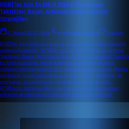
KOBİ'ler için En Etkili Dijital Pazarlama
Taktikleri Başarı Artırmanın Kanıtlanmış
Stratejileri
11 Nisan 2025 19:04
info@enabase.com
0 yorum
KOBİ'ler için dijital pazarlama dünyasında başarılı olmanın
yollarını keşfedin! "KOBİ'ler için En Etkili Dijital Pazarlama
Taktikleri: Başarı Artırmanın Kanıtlanmış Stratejileri" başlıklı
bu blog yazısında, hedef kitlenize ulaşmanın en etkili
yollarını öğreneceksiniz. SEO optimizasyonu, sosyal medya
etkileşimi, içerik pazarlaması ve diğer dijital stratejiler ile
markanızı güçlendirerek rekabet avantajı elde edin.
KOBİ'nizin dijital varlığını nasıl artıracağınızı adım adım
öğrenin ve işletmenizin çevrimiçi başarısını katlayın!