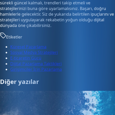
sürekli güncel kalmalı, trendleri takip etmeli ve
stratejilerinizi buna göre uyarlamalısınız. Başarı, doğru
hamlelerle gelecektir. Siz de yukarıda belirtilen ipuçlarını ve
stratejileri uygulayarak rekabetin yoğun olduğu dijital
dünyada öne çıkabilirsiniz.
Etiketler
Küresel Pazarlama
Sosyal Medya Stratejileri
E-ticaretin Gücü
Dijital Pazarlama Taktikleri
Girişimciler İçin Pazarlama
Diğer yazılar