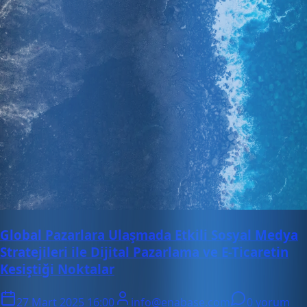
Global Pazarlara Ulaşmada Etkili Sosyal Medya
Stratejileri ile Dijital Pazarlama ve E-Ticaretin
Kesiştiği Noktalar
27 Mart 2025 16:00
info@enabase.com
0 yorum