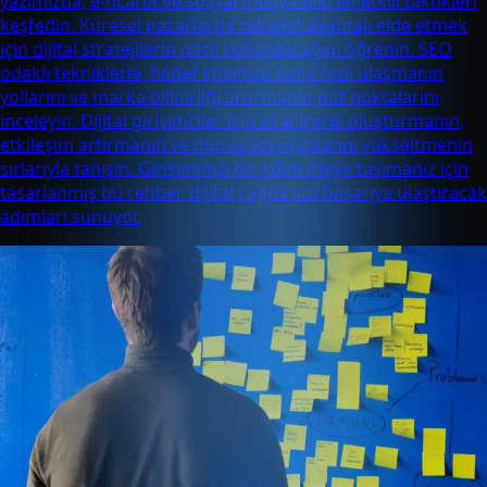
yazımızda, e-ticaret ve sosyal medyadaki en etkili taktikleri
keşfedin. Küresel pazarlarda rekabet avantajı elde etmek
için dijital stratejilerin nasıl kullanılacağını öğrenin. SEO
odaklı tekniklerle, hedef kitlenize daha hızlı ulaşmanın
yollarını ve marka bilinirliği artırmanın püf noktalarını
inceleyin. Dijital girişimciler için viral içerik oluşturmanın,
etkileşim artırmanın ve dönüşüm oranlarını yükseltmenin
sırlarıyla tanışın. Girişiminizi bir adım öteye taşımanız için
tasarlanmış bu rehber, dijital çağda sizi başarıya ulaştıracak
adımları sunuyor.