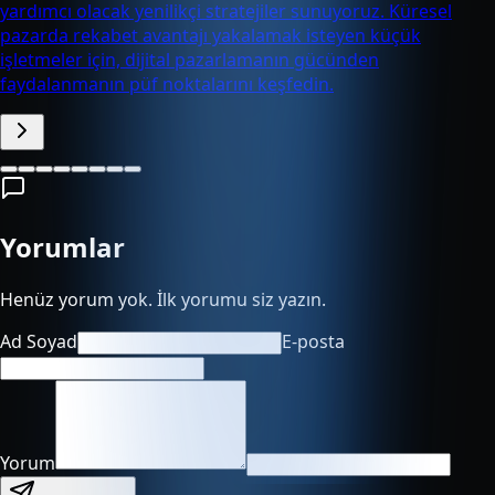
yardımcı olacak yenilikçi stratejiler sunuyoruz. Küresel
pazarda rekabet avantajı yakalamak isteyen küçük
işletmeler için, dijital pazarlamanın gücünden
faydalanmanın püf noktalarını keşfedin.
Yorumlar
Henüz yorum yok. İlk yorumu siz yazın.
Ad Soyad
E-posta
Yorum