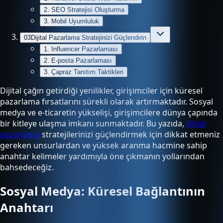
2. SEO Stratejisi Oluşturma
3. Mobil Uyumluluk
03
Dijital Pazarlama Stratejinizi Güçlendirin
1. Influencer Pazarlaması
2. E-posta Pazarlaması
3. Çapraz Tanıtım Taktikleri
Dijital çağın getirdiği yenilikler, girişimciler için küresel
pazarlama fırsatlarını sürekli olarak artırmaktadır. Sosyal
medya ve e-ticaretin yükselişi, girişimcilere dünya çapında
bir kitleye ulaşma imkanı sunmaktadır. Bu yazıda,
dijital
pazarlama
stratejilerinizi güçlendirmek için dikkat etmeniz
gereken unsurlardan ve yüksek aranma hacmine sahip
anahtar kelimeler yardımıyla öne çıkmanın yollarından
bahsedeceğiz.
Sosyal Medya: Küresel Bağlantının
Anahtarı