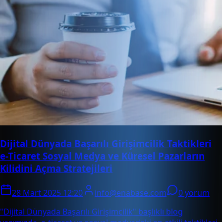
Dijital Dünyada Başarılı Girişimcilik Taktikleri
e-Ticaret Sosyal Medya ve Küresel Pazarların
Kilidini Açma Stratejileri
28 Mart 2025 12:20
info@enabase.com
0 yorum
"Dijital Dünyada Başarılı Girişimcilik" başlıklı blog