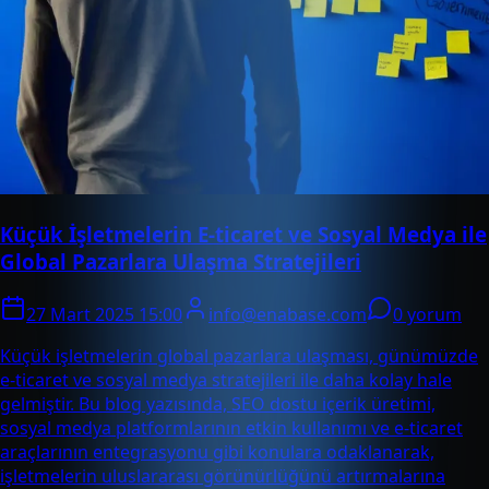
Küçük İşletmelerin E-ticaret ve Sosyal Medya ile
Global Pazarlara Ulaşma Stratejileri
27 Mart 2025 15:00
info@enabase.com
0 yorum
Küçük işletmelerin global pazarlara ulaşması, günümüzde
e-ticaret ve sosyal medya stratejileri ile daha kolay hale
gelmiştir. Bu blog yazısında, SEO dostu içerik üretimi,
sosyal medya platformlarının etkin kullanımı ve e-ticaret
araçlarının entegrasyonu gibi konulara odaklanarak,
işletmelerin uluslararası görünürlüğünü artırmalarına