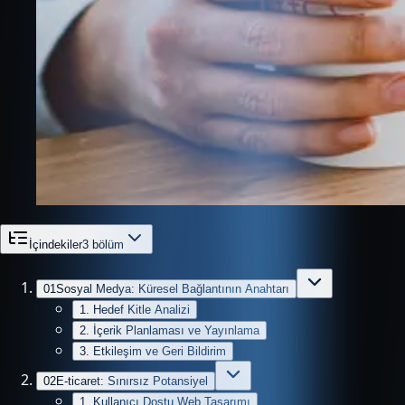
İçindekiler
3
bölüm
01
Sosyal Medya: Küresel Bağlantının Anahtarı
1. Hedef Kitle Analizi
2. İçerik Planlaması ve Yayınlama
3. Etkileşim ve Geri Bildirim
02
E-ticaret: Sınırsız Potansiyel
1. Kullanıcı Dostu Web Tasarımı