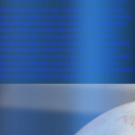
Global pazarlara ulaşmak, dijital pazarlama ve e-ticaret
alanında stratejik sosyal medya kullanımıyla daha etkin bir
hale getirilebilir. Bu blog yazısı, SEO odaklı yaklaşımlarla
sosyal medya stratejileri geliştirmenin yollarını ve e-
ticaretle nasıl kesiştiğini inceliyor. Ayrıca, markaların
uluslararası pazarlarda görünürlük kazanması için doğru
sosyal medya platformlarını tercih etmeleri ve içerik
pazarlamasında dil ve kültürel uyumu nasıl sağlayacakları
konusunda rehberlik sunuyor. Bu stratejilerle, dijital
pazarlama faaliyetlerinizi güçlendirip, global pazarda daha
geniş bir müşteri kitlesine ulaşabilirsiniz.