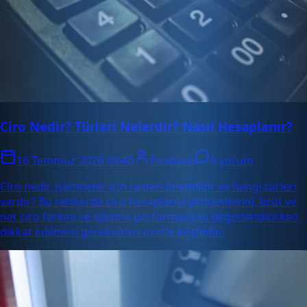
Ciro Nedir? Türleri Nelerdir? Nasıl Hesaplanır?
16 Temmuz 2026 09:40
Enabase
0 yorum
Ciro nedir, işletmeler için neden önemlidir ve hangi türleri
vardır? Bu rehberde ciro hesaplama yöntemlerini, brüt ve
net ciro farkını ve işletme performansını değerlendirirken
dikkat edilmesi gerekenleri özetle keşfedin.