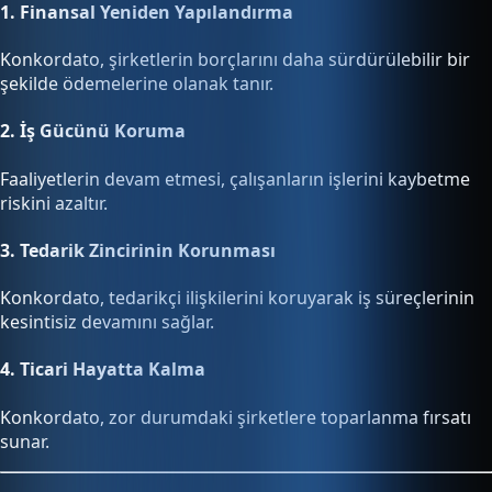
1.
Finansal Yeniden Yapılandırma
Konkordato, şirketlerin borçlarını daha sürdürülebilir bir
şekilde ödemelerine olanak tanır.
2.
İş Gücünü Koruma
Faaliyetlerin devam etmesi, çalışanların işlerini kaybetme
riskini azaltır.
3.
Tedarik Zincirinin Korunması
Konkordato, tedarikçi ilişkilerini koruyarak iş süreçlerinin
kesintisiz devamını sağlar.
4.
Ticari Hayatta Kalma
Konkordato, zor durumdaki şirketlere toparlanma fırsatı
sunar.