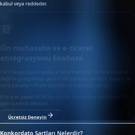
kabul veya reddeder.
Ön muhasebe ve e-ticaret
entegrasyonu Enabase
Cari hesap, kasa-banka, e-fatura ve stok takibini Excel ve
dağınık programlar yerine tek panelde yönetin. Sipariş ve
satış kanalları finans kayıtlarına otomatik yansır.
E-ticaret yapan KOBİ'ler için ön muhasebe modülünü 30
gün ücretsiz deneyin.
Ücretsiz Deneyin
Konkordato Şartları Nelerdir?