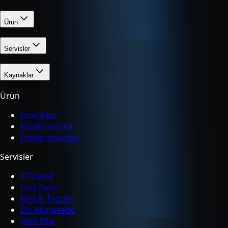
Ürün
Servisler
Kaynaklar
Ürün
Özellikler
Fiyatlandırma
Entegrasyonlar
Servisler
E-Ticaret
Hızlı Satış
Bayi & Toptan
Ön Muhasebe
Web Site