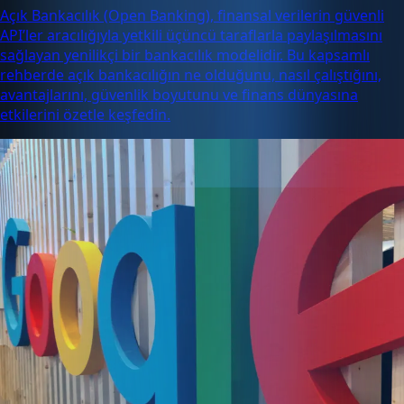
Açık Bankacılık (Open Banking), finansal verilerin güvenli
API’ler aracılığıyla yetkili üçüncü taraflarla paylaşılmasını
sağlayan yenilikçi bir bankacılık modelidir. Bu kapsamlı
rehberde açık bankacılığın ne olduğunu, nasıl çalıştığını,
avantajlarını, güvenlik boyutunu ve finans dünyasına
etkilerini özetle keşfedin.