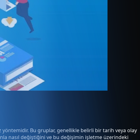
 yöntemidir. Bu gruplar, genellikle belirli bir tarih veya olay
nla nasıl değiştiğini ve bu değişimin işletme üzerindeki