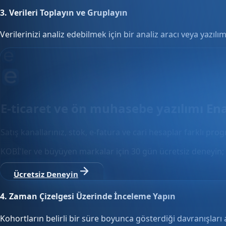
3.
Verileri Toplayın ve Gruplayın
Verilerinizi analiz edebilmek için bir analiz aracı veya yazılım
E-ticaret ve ön muhasebe yazılımı En
Satış kanallarınız, stok, e-fatura ve cari hesaplar farklı pro
KOBİ'ler ve büyüyen markalar için 30 gün ücretsiz deneyin; 
Ücretsiz Deneyin
4.
Zaman Çizelgesi Üzerinde İnceleme Yapın
Kohortların belirli bir süre boyunca gösterdiği davranışları 