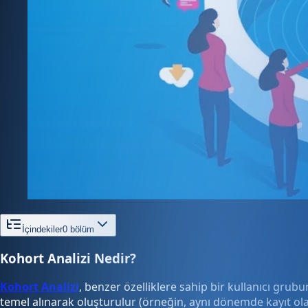
İçindekiler
0
bölüm
Kohort Analizi Nedir?
Kohort Analizi
, benzer özelliklere sahip bir kullanıcı grubun
temel alınarak oluşturulur (örneğin, aynı dönemde kayıt olan 