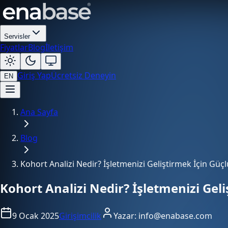
Servisler
Fiyatlar
Blog
İletişim
Giriş Yap
Ücretsiz Deneyin
EN
Ana Sayfa
Blog
Kohort Analizi Nedir? İşletmenizi Geliştirmek İçin Güçl
Kohort Analizi Nedir? İşletmenizi Geli
9 Ocak 2025
Girişimcilik
Yazar:
info@enabase.com