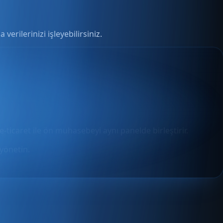
verilerinizi işleyebilirsiniz.
e-ticaret ile ön muhasebeyi aynı panelde birleştirir.
yönetin.