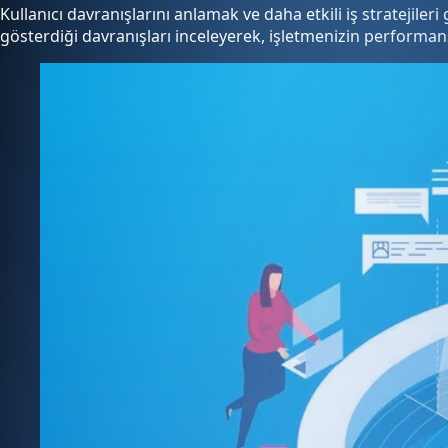
Kullanıcı davranışlarını anlamak ve daha etkili iş stratejiler
gösterdiği davranışları inceleyerek, işletmenizin performa