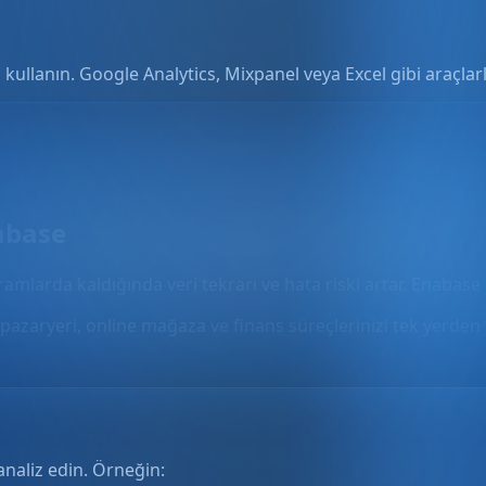
 kullanın. Google Analytics, Mixpanel veya Excel gibi araçlarla 
abase
gramlarda kaldığında veri tekrarı ve hata riski artar. Enabase 
pazaryeri, online mağaza ve finans süreçlerinizi tek yerden 
analiz edin. Örneğin: