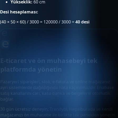
Yükseklik:
60 cm
Desi hesaplaması:
(40 × 50 × 60) / 3000 = 120000 / 3000 =
40 desi
E-ticaret ve ön muhasebeyi tek
platformda yönetin
Pazaryeri siparişleri, stok, e-fatura ve online mağazanız
ayrı sistemlerde dağıldığında hata kaçınılmazdır. Enabase
satış kanallarını cari, kasa-banka ve belgelerle otomatik
bağlar.
30 gün ücretsiz deneyin; Trendyol, Hepsiburada ve kendi
mağazanızı ön muhasebe ile birlikte tek panelden yönetin.