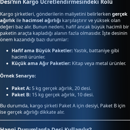
Desi’nin Kargo Ücretlendirmesindeki Rolü
Kargo şirketleri, gönderilerin maliyetini belirlerken
gerçek
ağırlık
ile
hacimsel ağırlığı
karşılaştırır ve yüksek olan
değeri baz alır. Bunun nedeni, hafif ancak büyük hacimli bir
paketin araçta kapladığı alanın fazla olmasıdır. İşte desinin
önem kazandığı bazı durumlar:
Hafif ama Büyük Paketler:
Yastık, battaniye gibi
hacimli ürünler.
Küçük ama Ağır Paketler:
Kitap veya metal ürünler.
Örnek Senaryo:
Paket A:
5 kg gerçek ağırlık, 20 desi.
Paket B:
15 kg gerçek ağırlık, 10 desi.
Bu durumda, kargo şirketi Paket A için desiyi, Paket B için
ise gerçek ağırlığı dikkate alır.
Hangi Durumlarda Desi Kullanılır?