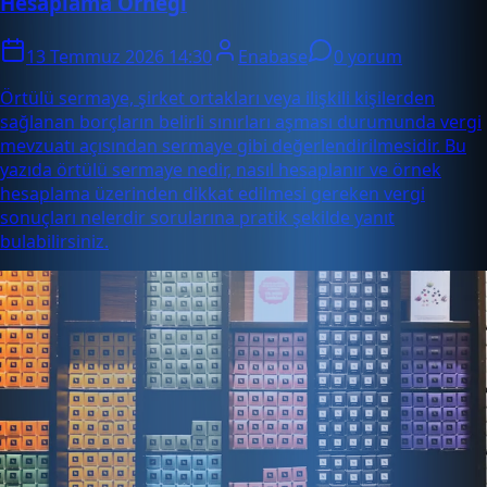
Hesaplama Örneği
13 Temmuz 2026 14:30
Enabase
0 yorum
Örtülü sermaye, şirket ortakları veya ilişkili kişilerden
sağlanan borçların belirli sınırları aşması durumunda vergi
mevzuatı açısından sermaye gibi değerlendirilmesidir. Bu
yazıda örtülü sermaye nedir, nasıl hesaplanır ve örnek
hesaplama üzerinden dikkat edilmesi gereken vergi
sonuçları nelerdir sorularına pratik şekilde yanıt
bulabilirsiniz.