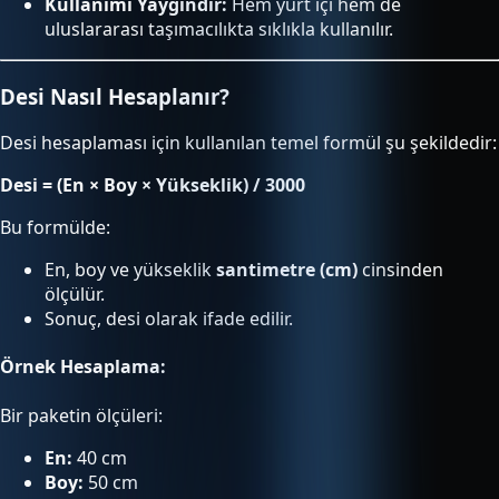
Kullanımı Yaygındır:
Hem yurt içi hem de
uluslararası taşımacılıkta sıklıkla kullanılır.
Desi Nasıl Hesaplanır?
Desi hesaplaması için kullanılan temel formül şu şekildedir:
Desi = (En × Boy × Yükseklik) / 3000
Bu formülde:
En, boy ve yükseklik
santimetre (cm)
cinsinden
ölçülür.
Sonuç, desi olarak ifade edilir.
Örnek Hesaplama:
Bir paketin ölçüleri:
En:
40 cm
Boy:
50 cm