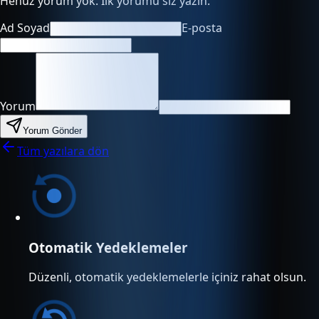
Henüz yorum yok. İlk yorumu siz yazın.
Ad Soyad
E-posta
Yorum
Yorum Gönder
Tüm yazılara dön
Otomatik Yedeklemeler
Düzenli, otomatik yedeklemelerle içiniz rahat olsun.