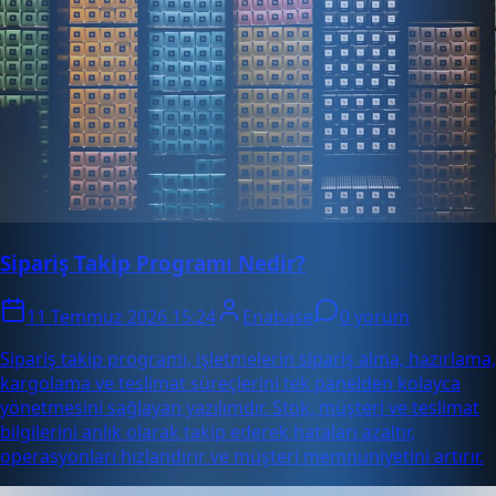
Sipariş Takip Programı Nedir?
11 Temmuz 2026 15:24
Enabase
0 yorum
Sipariş takip programı, işletmelerin sipariş alma, hazırlama,
kargolama ve teslimat süreçlerini tek panelden kolayca
yönetmesini sağlayan yazılımdır. Stok, müşteri ve teslimat
bilgilerini anlık olarak takip ederek hataları azaltır,
operasyonları hızlandırır ve müşteri memnuniyetini artırır.