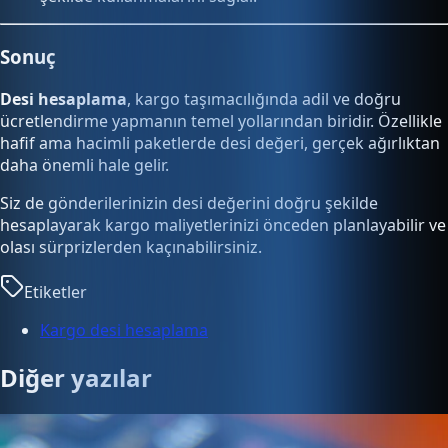
Sonuç
Desi hesaplama
, kargo taşımacılığında adil ve doğru
ücretlendirme yapmanın temel yollarından biridir. Özellikle
hafif ama hacimli paketlerde desi değeri, gerçek ağırlıktan
daha önemli hale gelir.
Siz de gönderilerinizin desi değerini doğru şekilde
hesaplayarak kargo maliyetlerinizi önceden planlayabilir ve
olası sürprizlerden kaçınabilirsiniz.
Etiketler
Kargo desi hesaplama
Diğer yazılar