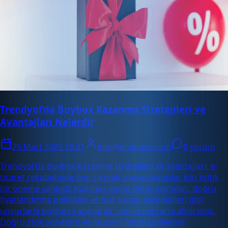
Trendyol’da Buybox Kazanma Stratejileri ve
Avantajları Nelerdir
25 Mart 2025 16:31
info@enabase.com
0 yorum
Trendyol'da buybox kazanma stratejileri ve avantajları, e-
ticaret rekabetinde öne çıkmak isteyen satıcılar için kritik
bir öneme sahiptir. Kullanıcı dostu detay sayfaları, doğru
fiyatlandırma politikası ve hızlı kargo seçenekleri gibi
unsurlarla buybox kazanarak satışlarınızı artırabilirsiniz.
Doğru stok yönetimi ve müşteri memnuniyetine