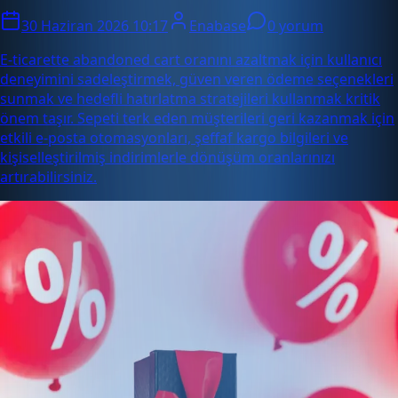
30 Haziran 2026 10:17
Enabase
0 yorum
E-ticarette abandoned cart oranını azaltmak için kullanıcı
deneyimini sadeleştirmek, güven veren ödeme seçenekleri
sunmak ve hedefli hatırlatma stratejileri kullanmak kritik
önem taşır. Sepeti terk eden müşterileri geri kazanmak için
etkili e-posta otomasyonları, şeffaf kargo bilgileri ve
kişiselleştirilmiş indirimlerle dönüşüm oranlarınızı
artırabilirsiniz.