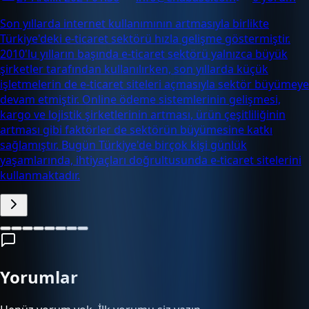
Son yıllarda internet kullanımının artmasıyla birlikte
Türkiye'deki e-ticaret sektörü hızla gelişme göstermiştir.
2010'lu yılların başında e-ticaret sektörü yalnızca büyük
şirketler tarafından kullanılırken, son yıllarda küçük
işletmelerin de e-ticaret siteleri açmasıyla sektör büyümeye
devam etmiştir. Online ödeme sistemlerinin gelişmesi,
kargo ve lojistik şirketlerinin artması, ürün çeşitliliğinin
artması gibi faktörler de sektörün büyümesine katkı
sağlamıştır. Bugün Türkiye'de birçok kişi günlük
yaşamlarında, ihtiyaçları doğrultusunda e-ticaret sitelerini
kullanmaktadır.
Yorumlar