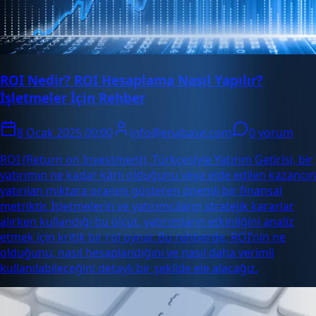
ROI Nedir? ROI Hesaplama Nasıl Yapılır?
İşletmeler İçin Rehber
8 Ocak 2025 00:00
info@enabase.com
0 yorum
ROI (Return on Investment), Türkçesiyle Yatırım Getirisi, bir
yatırımın ne kadar kârlı olduğunu veya elde edilen kazancın
yatırılan miktara oranını gösteren önemli bir finansal
metriktir. İşletmelerin ve yatırımcıların stratejik kararlar
alırken kullandığı bu ölçüt, yatırımların etkinliğini analiz
etmek için kritik bir rol oynar. Bu rehberde, ROI’nin ne
olduğunu, nasıl hesaplandığını ve nasıl daha verimli
kullanılabileceğini detaylı bir şekilde ele alacağız.