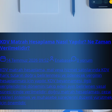
KDV Matrah Hesaplama Nasıl Yapılır? Ne Zaman
Verilmelidir?
14 Temmuz 2026 09:52
Enabase
0 yorum
KDV matrah hesaplama, mal veya hizmet satışlarında KDV
hariç tutarın doğru belirlenmesi ve ödenecek verginin
hesaplanması için yapılır. KDV beyannamesi, ilgili
vergilendirme dönemini takip eden ayın belirlenen yasal
süresi içinde verilmelidir; doğru matrah hesaplaması, cezai
riskleri önlemek ve muhasebe süreçlerini düzenli yürütmek
için önemlidir.