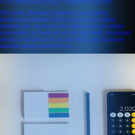
14 Temmuz 2026 09:52
Enabase
0 yorum
KDV iadesi, işletmelerin yaptıkları mal ve hizmet
alımlarında ödedikleri KDV’nin belirli şartlar altında
devletten geri alınmasıdır. KDV iadesi nasıl alınır, kimler
yararlanabilir ve hesaplama süreci nasıl yapılır sorularının
yanıtlarını öğrenerek vergi süreçlerinizi daha doğru ve
avantajlı şekilde yönetebilirsiniz.