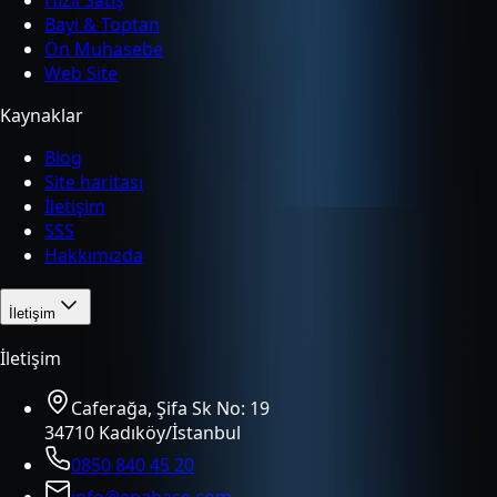
Hızlı Satış
Bayi & Toptan
Ön Muhasebe
Web Site
Kaynaklar
Blog
Site haritası
İletişim
SSS
Hakkımızda
İletişim
İletişim
Caferağa, Şifa Sk No: 19
34710 Kadıköy/İstanbul
0850 840 45 20
info@enabase.com