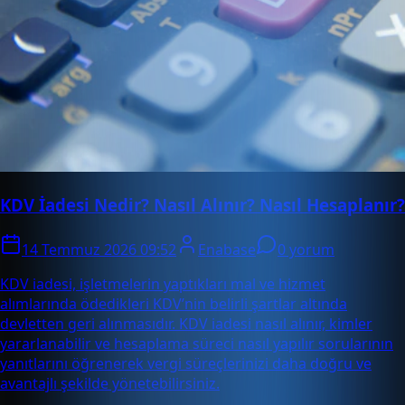
KDV İadesi Nedir? Nasıl Alınır? Nasıl Hesaplanır?
14 Temmuz 2026 09:52
Enabase
0 yorum
KDV iadesi, işletmelerin yaptıkları mal ve hizmet
alımlarında ödedikleri KDV’nin belirli şartlar altında
devletten geri alınmasıdır. KDV iadesi nasıl alınır, kimler
yararlanabilir ve hesaplama süreci nasıl yapılır sorularının
yanıtlarını öğrenerek vergi süreçlerinizi daha doğru ve
avantajlı şekilde yönetebilirsiniz.