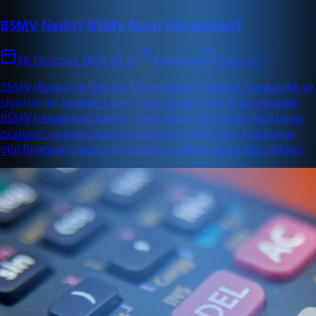
BSMV Nedir? BSMV Nasıl Hesaplanır?
16 Temmuz 2026 08:31
Enabase
0 yorum
BSMV (Banka ve Sigorta Muameleleri Vergisi), bankacılık ve
sigortacılık işlemleri üzerinden alınan dolaylı bir vergidir.
BSMV hesaplama işlemi, işlem tutarı üzerinden ilgili vergi
oranının uygulanmasıyla yapılır ve kredi, faiz, komisyon
gibi finansal işlemlerde toplam maliyeti doğrudan etkiler.