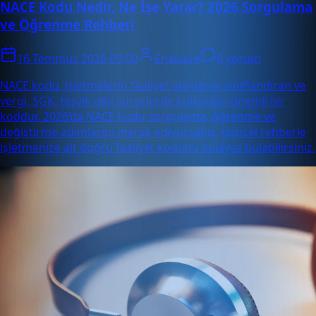
NACE Kodu Nedir, Ne İşe Yarar? 2026 Sorgulama
ve Öğrenme Rehberi
16 Temmuz 2026 09:00
Enabase
0 yorum
NACE kodu, işletmelerin faaliyet alanlarını sınıflandıran ve
vergi, SGK, teşvik gibi süreçlerde kullanılan önemli bir
koddur. 2026’da NACE kodu sorgulama, öğrenme ve
değiştirme adımlarını merak ediyorsanız, güncel rehberle
işletmenize ait doğru faaliyet kodunu kolayca bulabilirsiniz.