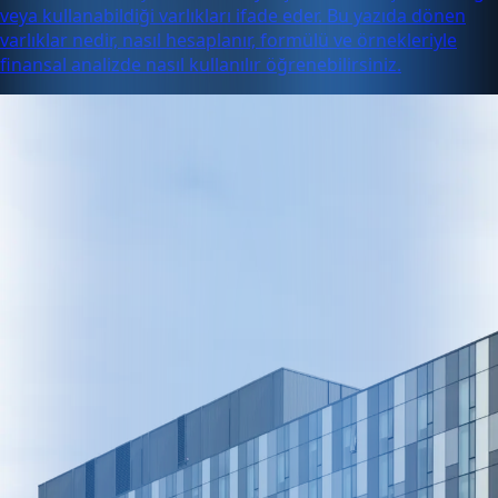
veya kullanabildiği varlıkları ifade eder. Bu yazıda dönen
varlıklar nedir, nasıl hesaplanır, formülü ve örnekleriyle
finansal analizde nasıl kullanılır öğrenebilirsiniz.