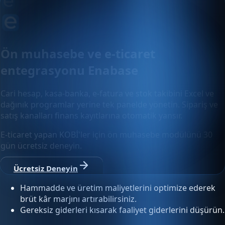
Ön muhasebe ve e-ticaret
entegrasyonu Enabase
Cari hesap, kasa-banka, e-fatura ve stok takibini Excel ve
dağınık programlar yerine tek panelde yönetin. Sipariş ve
satış kanalları finans kayıtlarına otomatik yansır.
E-ticaret yapan KOBİ'ler için ön muhasebe modülünü 30
gün ücretsiz deneyin.
Ücretsiz Deneyin
Hammadde ve üretim maliyetlerini optimize ederek
brüt kâr marjını artırabilirsiniz.
Gereksiz giderleri kısarak faaliyet giderlerini düşürün.