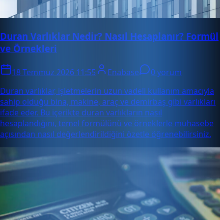
Duran Varlıklar Nedir? Nasıl Hesaplanır? Formül
ve Örnekleri
18 Temmuz 2026 11:55
Enabase
0 yorum
Duran varlıklar, işletmelerin uzun vadeli kullanım amacıyla
sahip olduğu bina, makine, araç ve demirbaş gibi varlıkları
ifade eder. Bu içerikte duran varlıkların nasıl
hesaplandığını, temel formülünü ve örneklerle muhasebe
açısından nasıl değerlendirildiğini özetle öğrenebilirsiniz.