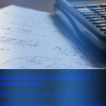
Dönen Varlıklar Nedir? Nasıl Hesaplanır?
Formül ve Örnekleri
18 Temmuz 2026 11:55
Enabase
0 yorum
Dönen varlıklar, işletmenin bir yıl içinde nakde çevirebildiği