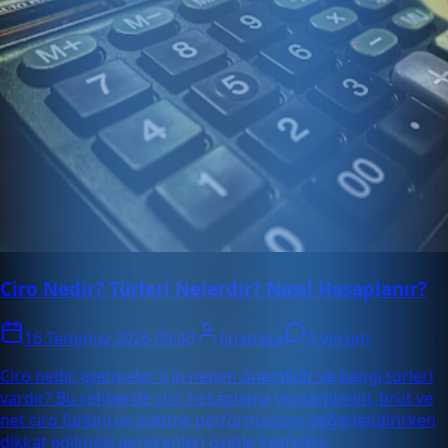
Ciro Nedir? Türleri Nelerdir? Nasıl Hesaplanır?
16 Temmuz 2026 09:40
Enabase
0 yorum
Ciro nedir, işletmeler için neden önemlidir ve hangi türleri
vardır? Bu rehberde ciro hesaplama yöntemlerini, brüt ve
net ciro farkını ve işletme performansını değerlendirirken
dikkat edilmesi gerekenleri özetle keşfedin.