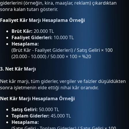
giderlerini (örneğin, kira, maaşlar, reklam) çıkardıktan
sonra kalan tutarı gösterir.
Faaliyet Kâr Marjı Hesaplama Örneği
Brüt Kâr:
20.000 TL
Faaliyet Giderleri:
10.000 TL
Hesaplama:
(Brüt Kâr - Faaliyet Giderleri) / Satış Geliri × 100
(20.000 - 10.000) / 50.000 × 100 = %20
3.
Net Kâr Marjı
Net kâr marjı, tüm giderler, vergiler ve faizler düşüldükten
sonra işletmenin elde ettiği nihai kâr oranıdır.
Net Kâr Marjı Hesaplama Örneği
Satış Geliri:
50.000 TL
Toplam Giderler:
45.000 TL
Hesaplama:
(Satış Geliri - Toplam Giderler) / Satış Geliri × 100