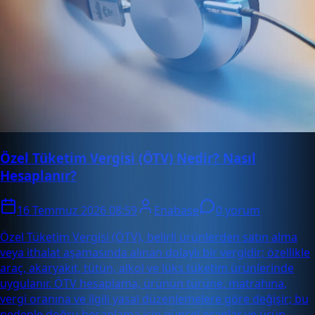
Özel Tüketim Vergisi (ÖTV) Nedir? Nasıl
Hesaplanır?
16 Temmuz 2026 08:59
Enabase
0 yorum
Özel Tüketim Vergisi (ÖTV), belirli ürünlerden satın alma
veya ithalat aşamasında alınan dolaylı bir vergidir; özellikle
araç, akaryakıt, tütün, alkol ve lüks tüketim ürünlerinde
uygulanır. ÖTV hesaplama, ürünün türüne, matrahına,
vergi oranına ve ilgili yasal düzenlemelere göre değişir; bu
nedenle doğru hesaplama için güncel oranlar ve ürün