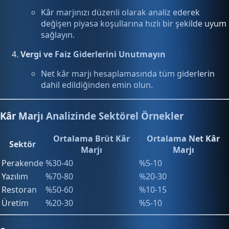
Kâr marjınızı düzenli olarak analiz ederek
değişen piyasa koşullarına hızlı bir şekilde uyum
sağlayın.
Vergi ve Faiz Giderlerini Unutmayın
Net kâr marjı hesaplamasında tüm giderlerin
dahil edildiğinden emin olun.
Kâr Marjı Analizinde Sektörel Örnekler
Ortalama Brüt Kâr
Ortalama Net Kâr
Sektör
Marjı
Marjı
Perakende
%30-40
%5-10
Yazılım
%70-80
%20-30
Restoran
%50-60
%10-15
Üretim
%20-30
%5-10