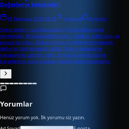
Değerleme Yöntemleri
16 Temmuz 2026 09:16
Enabase
0 yorum
Şirket değeri nasıl hesaplanır? Şirket değerleme
yöntemleri, finansal performans, varlıklar, nakit akışı ve
piyasa koşulları dikkate alınarak işletmenizin gerçek
değerini belirlemenizi sağlar. Doğru değerleme
yaklaşımıyla yatırım, satış, birleşme veya büyüme
kararlarınızı daha güvenli şekilde planlayabilirsiniz.
Yorumlar
Henüz yorum yok. İlk yorumu siz yazın.
Ad Soyad
E-posta