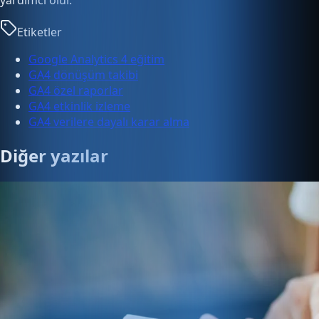
Etiketler
Google Analytics 4 eğitim
GA4 dönüşüm takibi
GA4 özel raporlar
GA4 etkinlik izleme
GA4 verilere dayalı karar alma
Diğer yazılar