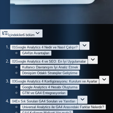
İçindekiler
6
bölüm
01
Google Analytics 4 Nedir ve Nasıl Çalışır?
GA4'ün Avantajları
02
Google Analytics 4 ve SEO: En İyi Uygulamalar
Kullanıcı Davranışını İyi Analiz Etmek
Dönüşüm Odaklı Stratejiler Geliştirme
03
Google Analytics 4 Konfigürasyonu: Kurulum ve Ayarlar
Google Analytics 4 Hesabı Oluşturma
GTM ve GA4 Entegrasyonları
04
En Sık Sorulan GA4 Soruları ve Yanıtları
Universal Analytics ile GA4 Arasındaki Farklar Nelerdir?
GA4 Kullanım Maliyeti Var mıdır?