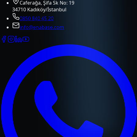
Caferağa, Şifa Sk No: 19
34710 Kadıköy/İstanbul
0850 840 45 20
info@enabase.com