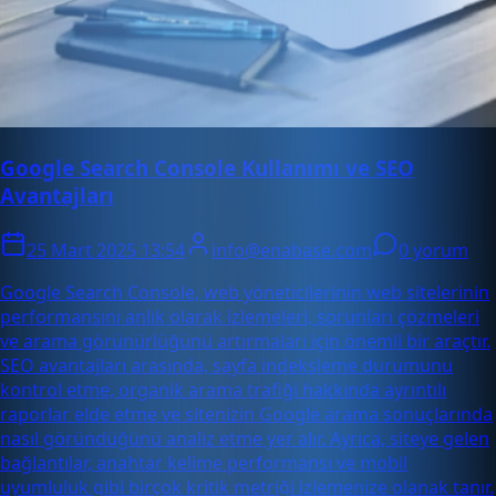
Google Search Console Kullanımı ve SEO
Avantajları
25 Mart 2025 13:54
info@enabase.com
0 yorum
Google Search Console, web yöneticilerinin web sitelerinin
performansını anlık olarak izlemeleri, sorunları çözmeleri
ve arama görünürlüğünü artırmaları için önemli bir araçtır.
SEO avantajları arasında, sayfa indeksleme durumunu
kontrol etme, organik arama trafiği hakkında ayrıntılı
raporlar elde etme ve sitenizin Google arama sonuçlarında
nasıl göründüğünü analiz etme yer alır. Ayrıca, siteye gelen
bağlantılar, anahtar kelime performansı ve mobil
uyumluluk gibi birçok kritik metriği izlemenize olanak tanır.