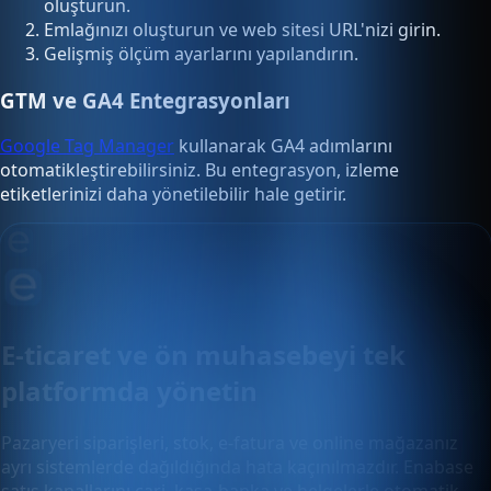
oluşturun.
Emlağınızı oluşturun ve web sitesi URL'nizi girin.
Gelişmiş ölçüm ayarlarını yapılandırın.
GTM ve GA4 Entegrasyonları
Google Tag Manager
kullanarak GA4 adımlarını
otomatikleştirebilirsiniz. Bu entegrasyon, izleme
etiketlerinizi daha yönetilebilir hale getirir.
E-ticaret ve ön muhasebeyi tek
platformda yönetin
Pazaryeri siparişleri, stok, e-fatura ve online mağazanız
ayrı sistemlerde dağıldığında hata kaçınılmazdır. Enabase