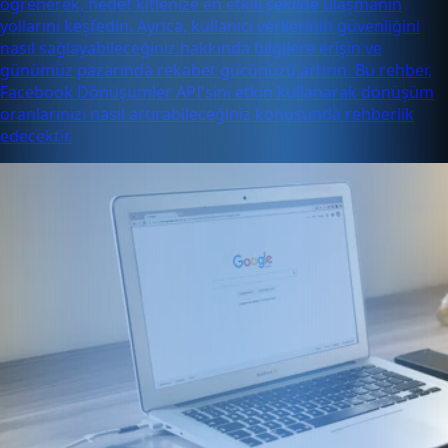
öğrenerek, hedef kitlenize en etkili şekilde ulaşmanın
yollarını keşfedin. Ayrıca, kullanıcı verilerinin güvenliğini
nasıl sağlayabileceğiniz hakkında bilgilere erişin ve
günümüz pazarında rekabet gücünüzü artırın. Bu rehber,
Facebook Dönüşümler API'sini etkin kullanarak dönüşüm
oranlarınızı nasıl artırabileceğiniz konusunda rehberlik
edecektir.