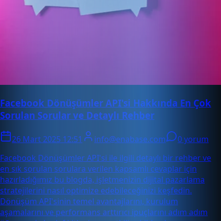
Facebook Dönüşümler API'si Hakkında En Çok
Sorulan Sorular ve Detaylı Rehber
26 Mart 2025 12:51
info@enabase.com
0 yorum
Facebook Dönüşümler API'si ile ilgili detaylı bir rehber ve
en sık sorulan sorulara verilen kapsamlı cevaplar için
hazırladığımız bu blogda, işletmenizin dijital pazarlama
stratejilerini nasıl optimize edebileceğinizi keşfedin.
Dönüşüm API'sinin temel avantajlarını, kurulum
aşamalarını ve performans arttırıcı ipuçlarını adım adım