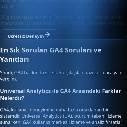
satış kanallarını cari, kasa-banka ve belgelerle otomatik
bağlar.
30 gün ücretsiz deneyin; Trendyol, Hepsiburada ve kendi
mağazanızı ön muhasebe ile birlikte tek panelden yönetin.
Ücretsiz Deneyin
En Sık Sorulan GA4 Soruları ve
Yanıtları
Şimdi, GA4 hakkında sık sık karşılaşılan bazı sorulara yanıt
verelim.
Universal Analytics ile GA4 Arasındaki Farklar
Nelerdir?
GA4, kullanıcı deneyimine daha fazla odaklanan bir
sistemdir. Universal Analytics (UA), oturum tabanlı izleme
sunarken, GA4 kullanıcı merkezli izleme ve analiz fırsatları