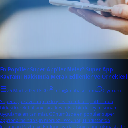
En Popüler Super App'ler Neler? Super App
Kavramı Hakkında Merak Edilenler ve Örnekleri
26 Mart 2025 18:00
info@enabase.com
0 yorum
Super app kavramı, çoklu işlevleri tek bir platformda
birleştirerek kullanıcılara kesintisiz bir deneyim sunan
uygulamaları tanımlar. Günümüzde en popüler super
app’ler arasında Çin merkezli WeChat, Hindistan'da
kullanılan Paytm ve Endonezya’dan Gojek öne çıkmaktadır.