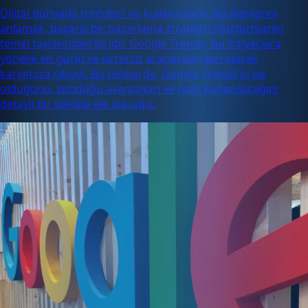
Dijital dünyada trendleri ve kullanıcıların ilgi alanlarını
anlamak, başarılı bir pazarlama stratejisi oluşturmanın
temel taşlarından biridir. Google Trends, bu ihtiyaçlara
yönelik en güçlü ve ücretsiz araçlardan biri olarak
karşımıza çıkıyor. Bu rehberde, Google Trends’in ne
olduğunu, sunduğu avantajları ve nasıl kullanılacağını
detaylı bir şekilde ele alacağız.