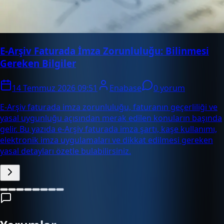
E-Arşiv Faturada İmza Zorunluluğu: Bilinmesi
Gereken Bilgiler
14 Temmuz 2026 09:51
Enabase
0 yorum
E-Arşiv faturada imza zorunluluğu, faturanın geçerliliği ve
yasal uygunluğu açısından merak edilen konuların başında
gelir. Bu yazıda e-Arşiv faturada imza şartı, kaşe kullanımı,
elektronik imza uygulamaları ve dikkat edilmesi gereken
yasal detayları özetle bulabilirsiniz.