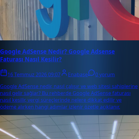
Google AdSense Nedir? Google Adsense
Faturası Nasıl Kesilir?
16 Temmuz 2026 09:07
Enabase
0 yorum
Google AdSense nedir, nasıl çalışır ve web sitesi sahiplerine
nasıl gelir sağlar? Bu rehberde Google AdSense faturası
nasıl kesilir, vergi süreçlerinde nelere dikkat edilir ve
ödeme alırken hangi adımlar izlenir özetle açıklanır.