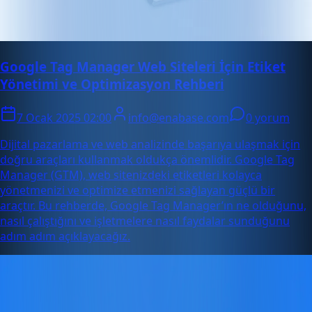
Google Tag Manager Web Siteleri İçin Etiket
Yönetimi ve Optimizasyon Rehberi
7 Ocak 2025 02:00
info@enabase.com
0 yorum
Dijital pazarlama ve web analizinde başarıya ulaşmak için
doğru araçları kullanmak oldukça önemlidir. Google Tag
Manager (GTM), web sitenizdeki etiketleri kolayca
yönetmenizi ve optimize etmenizi sağlayan güçlü bir
araçtır. Bu rehberde, Google Tag Manager’ın ne olduğunu,
nasıl çalıştığını ve işletmelere nasıl faydalar sunduğunu
adım adım açıklayacağız.