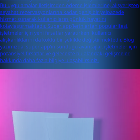
Bu uygulamalar, iletişimden ödeme işlemlerine, alışverişten
seyahat rezervasyonlarına kadar geniş bir yelpazede
hizmet sunarak kullanıcıların günlük hayatını
kolaylaştırmaktadır. Super app’lerin artan popülaritesi,
işletmeler için yeni fırsatlar yaratırken, kullanıcı
alışkanlıklarını da köklü bir şekilde değiştirmektedir. Blog
yazımızda, super app’in sunduğu avantajlar, işletmeler için
potansiyel fırsatlar ve gelecekte bu alandaki gelişmeler
hakkında daha fazla bilgiye ulaşabilirsiniz.