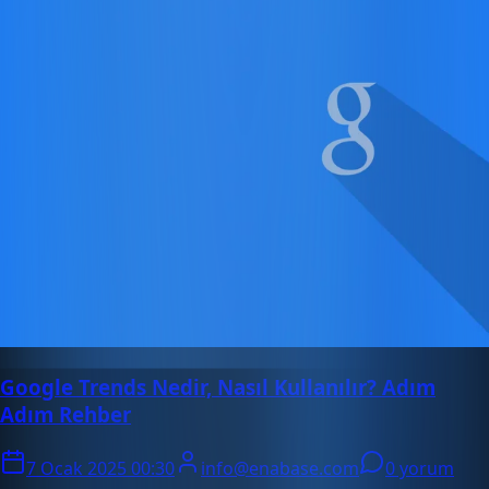
Google Trends Nedir, Nasıl Kullanılır? Adım
Adım Rehber
7 Ocak 2025 00:30
info@enabase.com
0 yorum