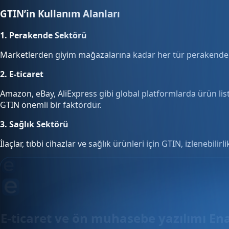
GTIN’in Kullanım Alanları
1. Perakende Sektörü
Marketlerden giyim mağazalarına kadar her tür perakende iş
2. E-ticaret
Amazon, eBay, AliExpress gibi global platformlarda ürün list
GTIN önemli bir faktördür.
3. Sağlık Sektörü
İlaçlar, tıbbi cihazlar ve sağlık ürünleri için GTIN, izlenebilirl
E-ticaret ve ön muhasebe yazılımı En