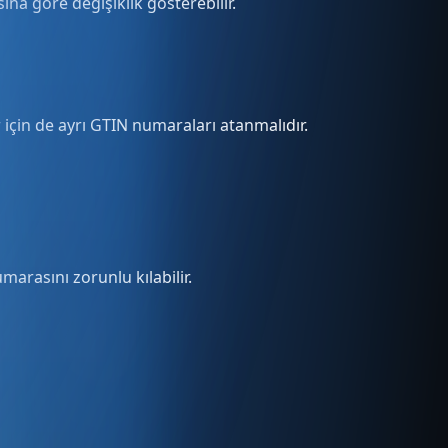
ına göre değişiklik gösterebilir.
için de ayrı GTIN numaraları atanmalıdır.
arasını zorunlu kılabilir.