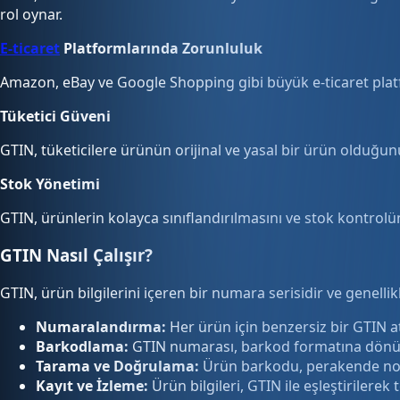
rol oynar.
E-ticaret
Platformlarında Zorunluluk
Amazon, eBay ve Google Shopping gibi büyük e-ticaret platfo
Tüketici Güveni
GTIN, tüketicilere ürünün orijinal ve yasal bir ürün olduğunu
Stok Yönetimi
GTIN, ürünlerin kolayca sınıflandırılmasını ve stok kontrolün
GTIN Nasıl Çalışır?
GTIN, ürün bilgilerini içeren bir numara serisidir ve genellikl
Numaralandırma:
Her ürün için benzersiz bir GTIN at
Barkodlama:
GTIN numarası, barkod formatına dönüş
Tarama ve Doğrulama:
Ürün barkodu, perakende nokta
Kayıt ve İzleme:
Ürün bilgileri, GTIN ile eşleştirilerek 