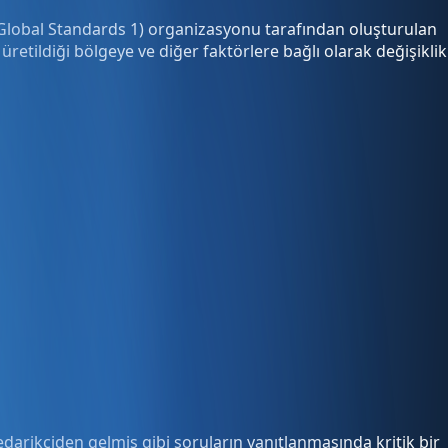
S1 (Global Standards 1) organizasyonu tarafından oluşturulan
retildiği bölgeye ve diğer faktörlere bağlı olarak değişiklik
darikçiden gelmiş gibi soruların yanıtlanmasında kritik bir