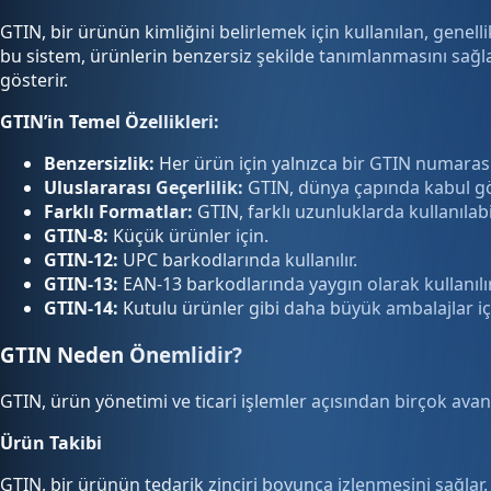
GTIN, bir ürünün kimliğini belirlemek için kullanılan, genel
bu sistem, ürünlerin benzersiz şekilde tanımlanmasını sağlar.
gösterir.
GTIN’in Temel Özellikleri:
Benzersizlik:
Her ürün için yalnızca bir GTIN numarası
Uluslararası Geçerlilik:
GTIN, dünya çapında kabul gör
Farklı Formatlar:
GTIN, farklı uzunluklarda kullanılabil
GTIN-8:
Küçük ürünler için.
GTIN-12:
UPC barkodlarında kullanılır.
GTIN-13:
EAN-13 barkodlarında yaygın olarak kullanılır
GTIN-14:
Kutulu ürünler gibi daha büyük ambalajlar iç
GTIN Neden Önemlidir?
GTIN, ürün yönetimi ve ticari işlemler açısından birçok avan
Ürün Takibi
GTIN, bir ürünün tedarik zinciri boyunca izlenmesini sağlar