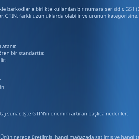
likle barkodlarla birlikte kullanılan bir numara serisidir. G
 GTIN, farklı uzunluklarda olabilir ve ürünün kategorisine, ü
 atanır.
en bir standarttır.
ir:
.
in.
taj sunar. İşte GTIN’in önemini artıran başlıca nedenler:
. Ürün nerede üretilmiş, hangi mağazada satılmış ve hangi te