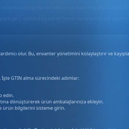
gramlarda kaldığında veri tekrarı ve hata riski artar. Enabase 
pazaryeri, online mağaza ve finans süreçlerinizi tek yerden 
rdımcı olur. Bu, envanter yönetimini kolaylaştırır ve kayıplar
İşte GTIN alma sürecindeki adımlar:
p edin.
ına dönüştürerek ürün ambalajlarınıza ekleyin.
ürün bilgilerini sisteme girin.