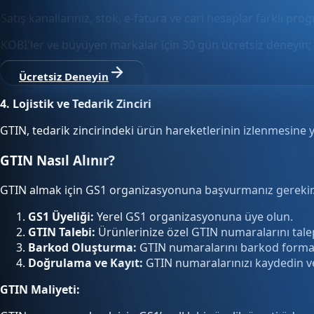
Satış kanallarınız, stok, e-fatura ve cari hesaplar farklı pro
KOBİ'ler ve büyüyen markalar için 30 gün ücretsiz deneyin; 
Ücretsiz Deneyin
4. Lojistik ve Tedarik Zinciri
GTIN, tedarik zincirindeki ürün hareketlerinin izlenmesine ya
GTIN Nasıl Alınır?
GTIN almak için GS1 organizasyonuna başvurmanız gerekir. 
GS1 Üyeliği:
Yerel GS1 organizasyonuna üye olun.
GTIN Talebi:
Ürünlerinize özel GTIN numaralarını tale
Barkod Oluşturma:
GTIN numaralarını barkod format
Doğrulama ve Kayıt:
GTIN numaralarınızı kaydedin ve 
GTIN Maliyeti: