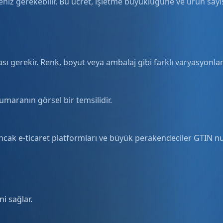
eniz gerekebilir. Bu ücret, işletme büyüklüğüne ve ürün sayıs
 gerekir. Renk, boyut veya ambalaj gibi farklı varyasyonlar 
umaranın görsel bir temsilidir.
cak e-ticaret platformları ve büyük perakendeciler GTIN num
i sağlar.