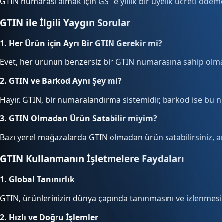
GTIN numarası almak için GS1’e yıllık bir üyelik ücreti ödem
GTIN ile İlgili Yaygın Sorular
1. Her Ürün için Ayrı Bir GTIN Gerekir mi?
Evet, her ürünün benzersiz bir GTIN numarasına sahip olması
2. GTIN ve Barkod Aynı Şey mi?
Hayır. GTIN, bir numaralandırma sistemidir, barkod ise bu n
3. GTIN Olmadan Ürün Satabilir miyim?
Bazı yerel mağazalarda GTIN olmadan ürün satabilirsiniz, an
GTIN Kullanmanın İşletmelere Faydaları
1. Global Tanınırlık
GTIN, ürünlerinizin dünya çapında tanınmasını ve izlenmesin
2. Hızlı ve Doğru İşlemler