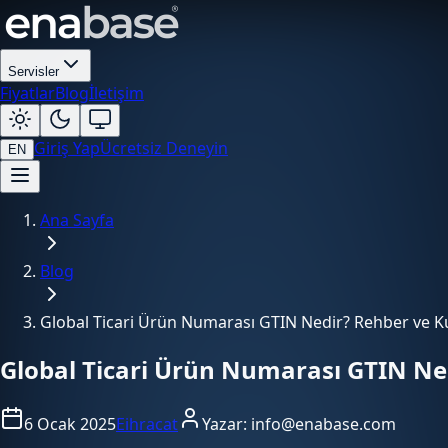
Servisler
Fiyatlar
Blog
İletişim
Giriş Yap
Ücretsiz Deneyin
EN
Ana Sayfa
Blog
Global Ticari Ürün Numarası GTIN Nedir? Rehber ve Ku
Global Ticari Ürün Numarası GTIN Ned
6 Ocak 2025
Eihracat
Yazar:
info@enabase.com