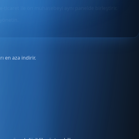
e-ticaret ile ön muhasebeyi aynı panelde birleştirir.
yönetin.
ı en aza indirir.