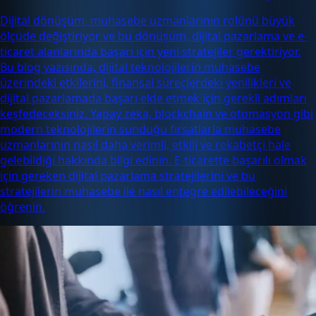
Dijital dönüşüm, muhasebe uzmanlarının rolünü büyük
ölçüde değiştiriyor ve bu dönüşüm, dijital pazarlama ve e-
ticaret alanlarında başarı için yeni stratejiler gerektiriyor.
Bu blog yazısında, dijital teknolojilerin muhasebe
üzerindeki etkilerini, finansal süreçlerdeki yenilikleri ve
dijital pazarlamada başarı elde etmek için gerekli adımları
keşfedeceksiniz. Yapay zeka, blockchain ve otomasyon gibi
modern teknolojilerin sunduğu fırsatlarla muhasebe
uzmanlarının nasıl daha verimli, etkili ve rekabetçi hale
gelebildiği hakkında bilgi edinin. E-ticarette başarılı olmak
için gereken dijital pazarlama stratejilerini ve bu
stratejilerin muhasebe ile nasıl entegre edilebileceğini
öğrenin.