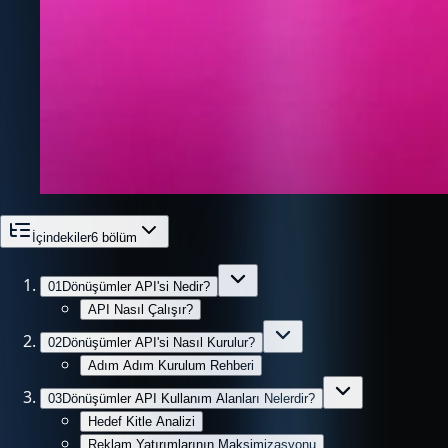
İçindekiler
6
bölüm
01
Dönüşümler API'si Nedir?
API Nasıl Çalışır?
02
Dönüşümler API'si Nasıl Kurulur?
Adım Adım Kurulum Rehberi
03
Dönüşümler API Kullanım Alanları Nelerdir?
Hedef Kitle Analizi
Reklam Yatırımlarının Maksimizasyonu