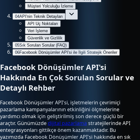
Müşteri Yolculuğu İzleme
04
API'nin Teknik Detayları
API Uç Noktaları
Veri İşleme
Güvenlik ve Gizlilik
05
Sık Sorulan Sorular (FAQ)
06
Facebook Dönüşümler API'si ile İlgili Stratejik Öneriler
Facebook Dönüşümler API'si
Hakkında En Çok Sorulan Sorular ve
Detaylı Rehber
Facebook Dönüşümler API'si, işletmelerin çevrimiçi
pazarlama kampanyalarının etkinliğini ölçmelerine
yardımcı olmak için geliştirilmiş son derece güçlü bir
araçtır. Günümüzde
dijital pazarlama
stratejilerinde API
entegrasyonları gittikçe önem kazanmaktadır. Bu
yazımızda Facebook Dönüşümler API'si hakkında en sık