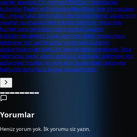
app’ler arasında Çin merkezli WeChat, Hindistan'da
kullanılan Paytm ve Endonezya’dan Gojek öne çıkmaktadır.
Bu uygulamalar, iletişimden ödeme işlemlerine, alışverişten
seyahat rezervasyonlarına kadar geniş bir yelpazede
hizmet sunarak kullanıcıların günlük hayatını
kolaylaştırmaktadır. Super app’lerin artan popülaritesi,
işletmeler için yeni fırsatlar yaratırken, kullanıcı
alışkanlıklarını da köklü bir şekilde değiştirmektedir. Blog
yazımızda, super app’in sunduğu avantajlar, işletmeler için
potansiyel fırsatlar ve gelecekte bu alandaki gelişmeler
hakkında daha fazla bilgiye ulaşabilirsiniz.
Yorumlar
Henüz yorum yok. İlk yorumu siz yazın.