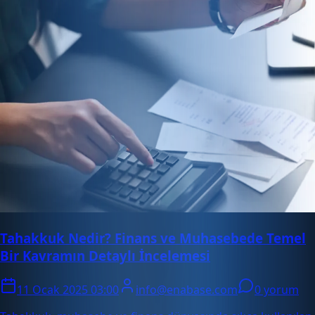
Tahakkuk Nedir? Finans ve Muhasebede Temel
Bir Kavramın Detaylı İncelemesi
11 Ocak 2025 03:00
info@enabase.com
0 yorum