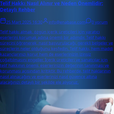
Telif Hakkı Nasıl Alınır ve Neden Önemlidir:
Detaylı Rehber
25 Mart 2025 16:30
info@enabase.com
0 yorum
Telif hakkı almak, özgün içerik üreticileri için yaratıcı
eserlerini korumak adına önemli bir adımdır. Telif hakkı
sürecini öğrenerek, nasıl başvurulacağı, gerekli belgeler ve
süreçlerin neler olduğunu keşfedin. Telif hakkı, hem maddi
kazançlarınızı korur hem de eserlerinizin izinsiz
çoğaltılmasını engeller. İçerik üreticileri ve sanatçılar için
telif hakkının önemi, eserlerinizin değerinin tanınması ve
korunması açısından kritiktir. Bu rehberde, telif haklarının
nasıl alınacağını ve eserlerinizi nasıl güvence altına
alacağınızı detaylı bir şekilde ele alıyoruz.