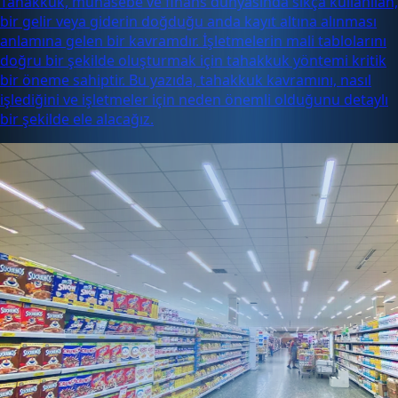
Tahakkuk, muhasebe ve finans dünyasında sıkça kullanılan,
bir gelir veya giderin doğduğu anda kayıt altına alınması
anlamına gelen bir kavramdır. İşletmelerin mali tablolarını
doğru bir şekilde oluşturmak için tahakkuk yöntemi kritik
bir öneme sahiptir. Bu yazıda, tahakkuk kavramını, nasıl
işlediğini ve işletmeler için neden önemli olduğunu detaylı
bir şekilde ele alacağız.