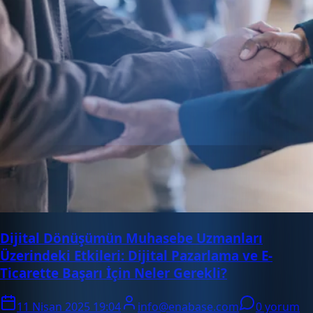
Dijital Dönüşümün Muhasebe Uzmanları
Üzerindeki Etkileri: Dijital Pazarlama ve E-
Ticarette Başarı İçin Neler Gerekli?
11 Nisan 2025 19:04
info@enabase.com
0 yorum