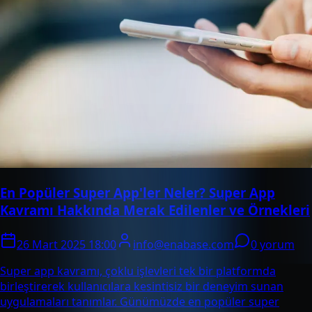
En Popüler Super App'ler Neler? Super App
Kavramı Hakkında Merak Edilenler ve Örnekleri
26 Mart 2025 18:00
info@enabase.com
0 yorum
Super app kavramı, çoklu işlevleri tek bir platformda
birleştirerek kullanıcılara kesintisiz bir deneyim sunan
uygulamaları tanımlar. Günümüzde en popüler super