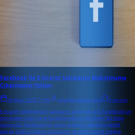
Facebook ile E-ticaret Satışlarını Maksimuma
Çıkarmanın Yolları
26 Mart 2025 11:00
info@enabase.com
0 yorum
E-ticaret işletmenizin satışlarını artırmak için Facebook'un
gücünden nasıl yararlanabileceğinizi keşfedin! Bu blog
yazısında, Facebook'un geniş kullanıcı tabanını hedef
alarak doğru kitleye ulaşmanın ve etkili sosyal medya