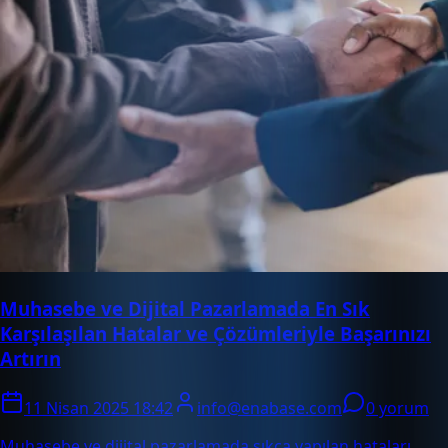
Muhasebe ve Dijital Pazarlamada En Sık
Karşılaşılan Hatalar ve Çözümleriyle Başarınızı
Artırın
11 Nisan 2025 18:42
info@enabase.com
0 yorum
Muhasebe ve dijital pazarlamada sıkça yapılan hataları