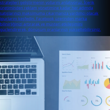
stratejileri geliştirmenin yollarını anlatıyoruz. İçerik
üretiminden reklam yönetimine kadar her adımda
satışlarınızı maksimuma çıkarmanıza yardımcı olacak
ipuçlarını keşfedin. Facebook üzerinden marka
bilinirliğinizi artırarak ve müşteri etkileşimini
güçlendirerek, dönüşüm oranlarınızı yükseltebilirsiniz.