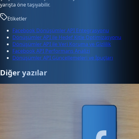
yarışta öne taşıyabilir.
Etiketler
Facebook Dönüşümler API Entegrasyonu
Dönüşümler API ile Hedef Kitle Optimizasyonu
Dönüşümler API ile Veri Koruma ve Gizlilik
Facebook API Performans Analizi
Dönüşümler API Güncellemeleri ve İpuçları
Diğer yazılar