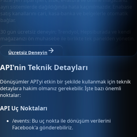
Pazaryeri siparişleri, stok, e-fatura ve online mağazanız
ayrı sistemlerde dağıldığında hata kaçınılmazdır. Enabase
satış kanallarını cari, kasa-banka ve belgelerle otomatik
bağlar.
30 gün ücretsiz deneyin; Trendyol, Hepsiburada ve kendi
mağazanızı ön muhasebe ile birlikte tek panelden yönetin.
Ücretsiz Deneyin
API'nin Teknik Detayları
Dönüşümler API'yi etkin bir şekilde kullanmak için teknik
detaylara hakim olmanız gerekebilir. İşte bazı önemli
noktalar:
API Uç Noktaları
/events: Bu uç nokta ile dönüşüm verilerini
Facebook'a gönderebiliriz.