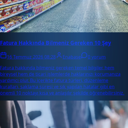
Fatura Hakkında Bilmeniz Gereken 10 Şey
16 Temmuz 2026 08:28
Enabase
0 yorum
Fatura hakkında bilmeniz gereken temel bilgiler, hem
bireysel hem de ticari işlemlerde haklarınızı korumanıza
yardımcı olur. Bu içerikte fatura türleri, düzenleme
kuralları, saklama süresi ve sık yapılan hatalar gibi en
önemli 10 noktayı kısa ve anlaşılır şekilde öğrenebilirsiniz.