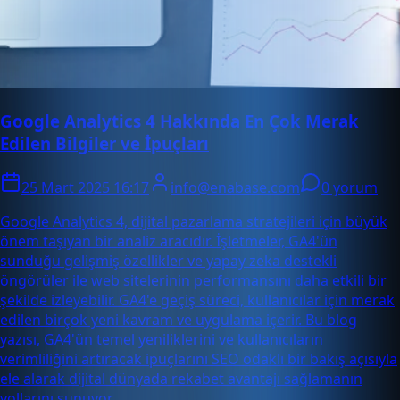
Google Analytics 4 Hakkında En Çok Merak
Edilen Bilgiler ve İpuçları
25 Mart 2025 16:17
info@enabase.com
0 yorum
Google Analytics 4, dijital pazarlama stratejileri için büyük
önem taşıyan bir analiz aracıdır. İşletmeler, GA4'ün
sunduğu gelişmiş özellikler ve yapay zeka destekli
öngörüler ile web sitelerinin performansını daha etkili bir
şekilde izleyebilir. GA4'e geçiş süreci, kullanıcılar için merak
edilen birçok yeni kavram ve uygulama içerir. Bu blog
yazısı, GA4'ün temel yeniliklerini ve kullanıcıların
verimliliğini artıracak ipuçlarını SEO odaklı bir bakış açısıyla
ele alarak dijital dünyada rekabet avantajı sağlamanın
yollarını sunuyor.