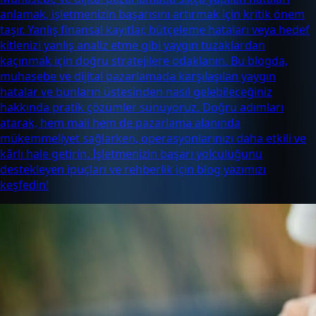
anlamak, işletmenizin başarısını artırmak için kritik önem
taşır. Yanlış finansal kayıtlar, bütçeleme hataları veya hedef
kitlenizi yanlış analiz etme gibi yaygın tuzaklardan
kaçınmak için doğru stratejilere odaklanın. Bu blogda,
muhasebe ve dijital pazarlamada karşılaşılan yaygın
hatalar ve bunların üstesinden nasıl gelebileceğiniz
hakkında pratik çözümler sunuyoruz. Doğru adımları
atarak, hem mali hem de pazarlama alanında
mükemmeliyet sağlarken, operasyonlarınızı daha etkili ve
kârlı hale getirin. İşletmenizin başarı yolculuğunu
destekleyen ipuçları ve rehberlik için blog yazımızı
keşfedin!