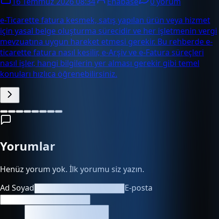
16 Temmuz 2026 08:34
Enabase
0 yorum
e-Ticarette fatura kesmek, satış yapılan ürün veya hizmet
için yasal belge oluşturma sürecidir ve her işletmenin vergi
mevzuatına uygun hareket etmesi gerekir. Bu rehberde e-
ticarette fatura nasıl kesilir, e-Arşiv ve e-Fatura süreçleri
nasıl işler, hangi bilgilerin yer alması gerekir gibi temel
konuları hızlıca öğrenebilirsiniz.
Yorumlar
Henüz yorum yok. İlk yorumu siz yazın.
Ad Soyad
E-posta