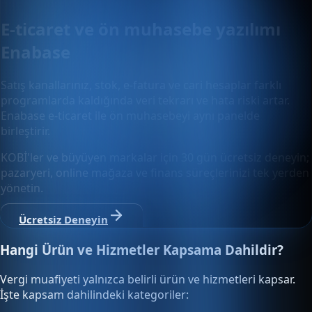
E-ticaret ve ön muhasebe yazılımı
Enabase
Satış kanallarınız, stok, e-fatura ve cari hesaplar farklı
programlarda kaldığında veri tekrarı ve hata riski artar.
Enabase e-ticaret ile ön muhasebeyi aynı panelde
birleştirir.
KOBİ'ler ve büyüyen markalar için 30 gün ücretsiz deneyin;
pazaryeri, online mağaza ve finans süreçlerinizi tek yerden
yönetin.
Ücretsiz Deneyin
Hangi Ürün ve Hizmetler Kapsama Dahildir?
Vergi muafiyeti yalnızca belirli ürün ve hizmetleri kapsar.
İşte kapsam dahilindeki kategoriler: