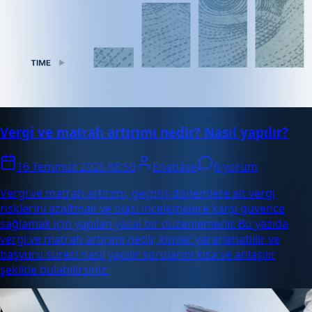
Vergi ve matrah artırımı nedir? Nasıl yapılır?
16 Temmuz 2026 08:59
Enabase
0 yorum
Vergi ve matrah artırımı, geçmiş dönemlere ait vergi
risklerini azaltmak ve olası incelemelere karşı güvence
sağlamak için yapılan yasal bir düzenlemedir. Bu yazıda
vergi ve matrah artırımı nedir, kimler yararlanabilir ve
başvuru süreci nasıl yapılır sorularını kısa ve anlaşılır
şekilde bulabilirsiniz.