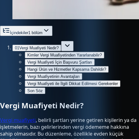
İçindekiler
1
bölüm
01
Vergi Muafiyeti Nedir?
Kimler Vergi Muafiyetinden Yararlanabilir?
Vergi Muafiyeti İçin Başvuru Şartları
Hangi Ürün ve Hizmetler Kapsama Dahildir?
Vergi Muafiyetinin Avantajları
Vergi Muafiyeti ile İlgili Dikkat Edilmesi Gerekenler
Son Söz
Vergi Muafiyeti Nedir?
Vergi muafiyeti
, belirli şartları yerine getiren kişilerin ya da
işletmelerin, bazı gelirlerinden vergi ödememe hakkına
sahip olmasıdır. Bu düzenleme, özellikle evden küçük