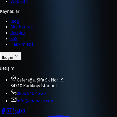
Web Site
Kaynaklar
Blog
Site haritası
İletişim
SSS
Hakkımızda
İletişim
İletişim
Caferağa, Şifa Sk No: 19
34710 Kadıköy/İstanbul
0850 840 45 20
info@enabase.com