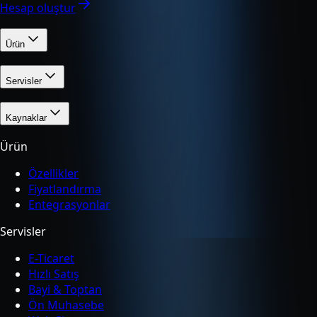
Hesap oluştur
Ürün
Servisler
Kaynaklar
Ürün
Özellikler
Fiyatlandırma
Entegrasyonlar
Servisler
E-Ticaret
Hızlı Satış
Bayi & Toptan
Ön Muhasebe