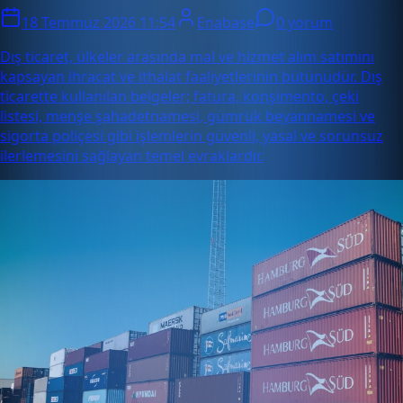
18 Temmuz 2026 11:54
Enabase
0 yorum
Dış ticaret, ülkeler arasında mal ve hizmet alım satımını
kapsayan ihracat ve ithalat faaliyetlerinin bütünüdür. Dış
ticarette kullanılan belgeler; fatura, konşimento, çeki
listesi, menşe şahadetnamesi, gümrük beyannamesi ve
sigorta poliçesi gibi işlemlerin güvenli, yasal ve sorunsuz
ilerlemesini sağlayan temel evraklardır.