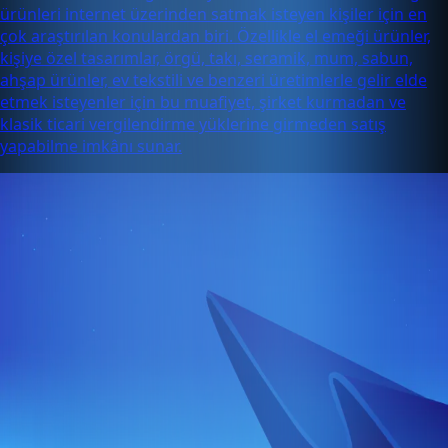
ürünleri internet üzerinden satmak isteyen kişiler için en
çok araştırılan konulardan biri. Özellikle el emeği ürünler,
kişiye özel tasarımlar, örgü, takı, seramik, mum, sabun,
ahşap ürünler, ev tekstili ve benzeri üretimlerle gelir elde
etmek isteyenler için bu muafiyet, şirket kurmadan ve
klasik ticari vergilendirme yüklerine girmeden satış
yapabilme imkânı sunar.