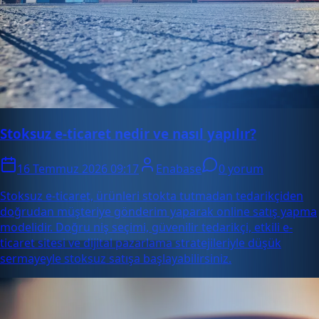
Stoksuz e-ticaret nedir ve nasıl yapılır?
16 Temmuz 2026 09:17
Enabase
0 yorum
Stoksuz e-ticaret, ürünleri stokta tutmadan tedarikçiden
doğrudan müşteriye gönderim yaparak online satış yapma
modelidir. Doğru niş seçimi, güvenilir tedarikçi, etkili e-
ticaret sitesi ve dijital pazarlama stratejileriyle düşük
sermayeyle stoksuz satışa başlayabilirsiniz.