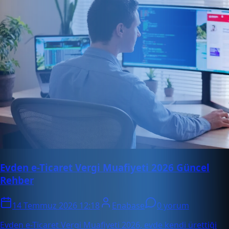
Evden e-Ticaret Vergi Muafiyeti 2026 Güncel
Rehber
14 Temmuz 2026 12:18
Enabase
0 yorum
Evden e-Ticaret Vergi Muafiyeti 2026, evde kendi ürettiği