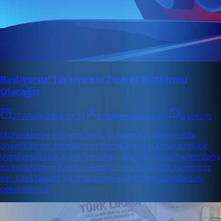
Başlıyoruz! Türkiye'nin Ticaret Platformu
Olacağız
27 Aralık 2024 01:31
info@enabase.com
0 yorum
Muhasebe ve e-ticaret işleri, günümüz iş dünyasında
önemli bir yer tutmaktadır. Ancak bu iki iş kolunu tek bir
uygulamada bir araya getirmek, işlerinizi yönetmenizi daha
da kolaylaştırır. İşte bu nedenle, size harika bir haberimiz
var: SaaS tabanlı bir muhasebe ve e-ticaret uygulaması
geliştiriyoruz!