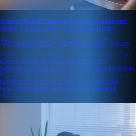
Evden E-Ticaret Yapanlar İçin Vergi Muafiyeti:
Kimler Yararlanabilir ve Şartlar Nelerdir?
14 Ocak 2025 20:30
info@enabase.com
0 yorum
Evden e-ticaret yapan bireyler için sunulan vergi muafiyeti,
küçük ölçekli işletme sahiplerinin mali yüklerini
hafifletmeyi ve kayıtlı ekonomiye katılımı artırmayı amaçlar.
Bu yazıda, evden e-ticaret yapanların vergi muafiyetinden
nasıl faydalanabileceğini, kimlerin bu muafiyete hak
kazandığını ve gerekli şartları detaylı bir şekilde ele
alıyoruz.