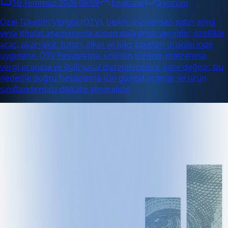
16 Temmuz 2026 08:59
Enabase
0 yorum
Özel Tüketim Vergisi (ÖTV), belirli ürünlerden satın alma
veya ithalat aşamasında alınan dolaylı bir vergidir; özellikle
araç, akaryakıt, tütün, alkol ve lüks tüketim ürünlerinde
uygulanır. ÖTV hesaplama, ürünün türüne, matrahına,
vergi oranına ve ilgili yasal düzenlemelere göre değişir; bu
nedenle doğru hesaplama için güncel oranlar ve ürün
sınıflandırması dikkate alınmalıdır.