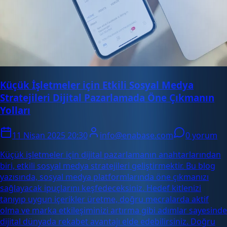
Küçük İşletmeler için Etkili Sosyal Medya
Stratejileri Dijital Pazarlamada Öne Çıkmanın
Yolları
11 Nisan 2025 20:30
info@enabase.com
0 yorum
Küçük işletmeler için dijital pazarlamanın anahtarlarından
biri, etkili sosyal medya stratejileri geliştirmektir. Bu blog
yazısında, sosyal medya platformlarında öne çıkmanızı
sağlayacak ipuçlarını keşfedeceksiniz. Hedef kitlenizi
tanıyıp uygun içerikler üretme, doğru mecralarda aktif
olma ve marka etkileşiminizi artırma gibi adımlar sayesinde
dijital dünyada rekabet avantajı elde edebilirsiniz. Doğru