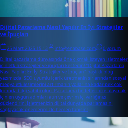
Dijital Pazarlama Nasıl Yapılır En İyi Stratejiler
ve İpuçları
25 Mart 2025 15:13
info@enabase.com
0 yorum
Dijital pazarlama dünyasında öne çıkmak isteyen işletmeler
için etkili stratejiler ve ipuçları keşfedin! "Dijital Pazarlama
Nasıl Yapılır: En İyi Stratejiler ve İpuçları" başlıklı blog
yazımızda, SEO uyumlu içerik üretmenin sırlarından sosyal
medya etkileşimlerini artırmanın yollarına kadar pek çok
konuda bilgi sahibi olun. Pazarlama hedeflerinize ulaşmak
için en uygun adımları atın ve çevrim içi varlığınızı
güçlendirin. İşletmenizin dijital dünyada parlamasını
sağlayacak önerilerimizle hemen tanışın!