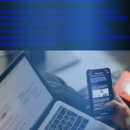
Pazarlama planı, bir markanın hedef kitlesine ulaşmak,
satışlarını artırmak ve rekabette öne çıkmak için izleyeceği
stratejik yol haritasıdır. Etkili bir pazarlama planı
hazırlamak için pazar analizi, hedef kitle belirleme,
pazarlama hedefleri, bütçe, kanallar ve ölçümleme adımları
net şekilde planlanmalıdır.