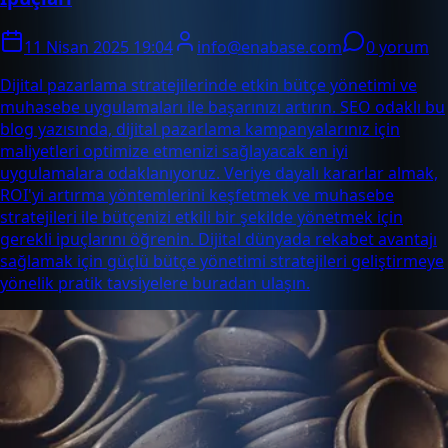
11 Nisan 2025 19:04
info@enabase.com
0 yorum
Dijital pazarlama stratejilerinde etkin bütçe yönetimi ve
muhasebe uygulamaları ile başarınızı artırın. SEO odaklı bu
blog yazısında, dijital pazarlama kampanyalarınız için
maliyetleri optimize etmenizi sağlayacak en iyi
uygulamalara odaklanıyoruz. Veriye dayalı kararlar almak,
ROI'yi artırma yöntemlerini keşfetmek ve muhasebe
stratejileri ile bütçenizi etkili bir şekilde yönetmek için
gerekli ipuçlarını öğrenin. Dijital dünyada rekabet avantajı
sağlamak için güçlü bütçe yönetimi stratejileri geliştirmeye
yönelik pratik tavsiyelere buradan ulaşın.