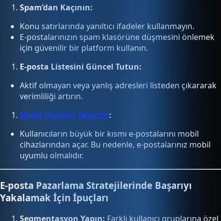
Spam’dan Kaçının:
Konu satırlarında yanıltıcı ifadeler kullanmayın.
E-postalarınızın spam klasörüne düşmesini önlemek
için güvenilir bir platform kullanın.
E-posta Listesini Güncel Tutun:
Aktif olmayan veya yanlış adresleri listeden çıkararak
verimliliği artırın.
Mobil Uyumlu Tasarım
:
Kullanıcıların büyük bir kısmı e-postalarını mobil
cihazlarından açar. Bu nedenle, e-postalarınız mobil
uyumlu olmalıdır.
E-posta Pazarlama Stratejilerinde Başarıyı
Yakalamak İçin İpuçları
Segmentasyon Yapın:
Farklı kullanıcı gruplarına özel