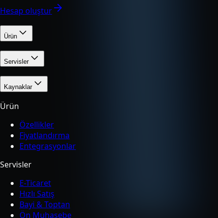
Hesap oluştur
Ürün
Servisler
Kaynaklar
Ürün
Özellikler
Fiyatlandırma
Entegrasyonlar
Servisler
E-Ticaret
Hızlı Satış
Bayi & Toptan
Ön Muhasebe