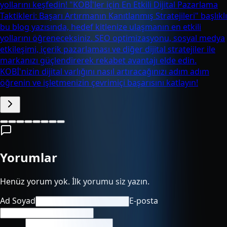
yollarını keşfedin! "KOBİ'ler için En Etkili Dijital Pazarlama
Taktikleri: Başarı Artırmanın Kanıtlanmış Stratejileri" başlıklı
bu blog yazısında, hedef kitlenize ulaşmanın en etkili
yollarını öğreneceksiniz. SEO optimizasyonu, sosyal medya
etkileşimi, içerik pazarlaması ve diğer dijital stratejiler ile
markanızı güçlendirerek rekabet avantajı elde edin.
KOBİ'nizin dijital varlığını nasıl artıracağınızı adım adım
öğrenin ve işletmenizin çevrimiçi başarısını katlayın!
Yorumlar
Henüz yorum yok. İlk yorumu siz yazın.
Ad Soyad
E-posta