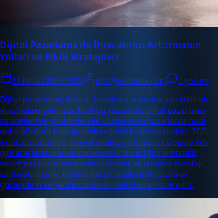
Dijital Pazarlama ile İhracatınızı Arttırmanın
Yolları ve Etkili Stratejileri
11 Nisan 2025 19:04
info@enabase.com
0 yorum
Dijital pazarlama, ihracat hacminizi artırmak için etkili bir
araç haline gelmiştir. Bu blog yazısında, dijital pazarlama
stratejileri ve yöntemleri ile uluslararası pazarlarda nasıl
daha görünür hale gelebileceğinizi keşfedeceksiniz. SEO,
içerik pazarlaması, sosyal medya yönetimi ve Google Ads
gibi araçlarla markanızın küresel bilinirliğini artırabilir,
hedef pazarlara daha hızlı ulaşabilir ve rekabet avantajı
sağlayabilirsiniz. Etkili dijital stratejilerle ihracatınızı
güçlendirin ve yeni pazarlarda kalıcı başarı elde edin.