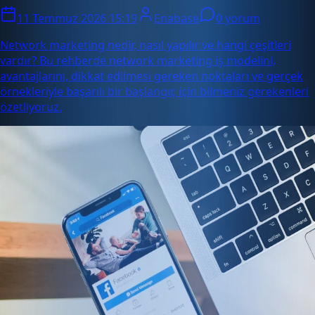
11 Temmuz 2026 15:19
Enabase
0 yorum
Network marketing nedir, nasıl yapılır ve hangi çeşitleri
vardır? Bu rehberde network marketing iş modelini,
avantajlarını, dikkat edilmesi gereken noktaları ve gerçek
örnekleriyle başarılı bir başlangıç için bilmeniz gerekenleri
özetliyoruz.