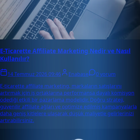
E-Ticarette Affiliate Marketing Nedir ve Nasıl
Kullanılır?
14 Temmuz 2026 09:46
Enabase
0 yorum
E-ticarette affiliate marketing, markaların satışlarını
artırmak için iş ortaklarına performansa dayalı komisyon
ödediği etkili bir pazarlama modelidir. Doğru strateji,
güvenilir affiliate ağları ve optimize edilmiş kampanyalarla
daha geniş kitlelere ulaşarak düşük maliyetle gelirlerinizi
artırabilirsiniz.