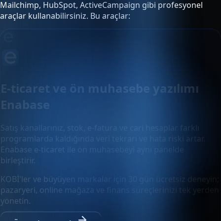
Mailchimp, HubSpot, ActiveCampaign gibi profesyonel
araçlar kullanabilirsiniz. Bu araçlar:
E-ticaret ve ön muhasebe yazılımı
Enabase
Satış kanallarınız, stok, e-fatura ve cari hesaplar farklı
programlarda kaldığında veri tekrarı ve hata riski artar.
Enabase e-ticaret ile ön muhasebeyi aynı panelde
birleştirir.
KOBİ'ler ve büyüyen markalar için 30 gün ücretsiz deneyin;
pazaryeri, online mağaza ve finans süreçlerinizi tek yerden
yönetin.