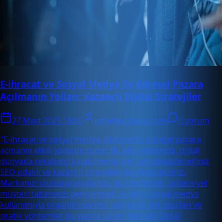
E-ihracat ve Sosyal Medya ile Küresel Pazara
Açılmanın Yolları: Kazançlı Dijital Stratejiler
27 Mart 2025 18:00
info@enabase.com
0 yorum
"E-ihracat ve sosyal medya, işletmenizi küresel pazara
açmanın etkili yollarını sunar. Bu blog yazısında, dijital
dünyada rekabetçi kalabilmeniz için uygulayabileceğiniz
SEO odaklı ve kazançlı stratejileri keşfedeceksiniz.
Markanızı uluslararası alanda güçlendirmek, potansiyel
müşteri tabanınızı genişletmek ve etkili sosyal medya
kullanımıyla organik büyüme sağlamak için ipuçları ve
pratik yöntemler bu yazıda sizleri bekliyor. Dijital