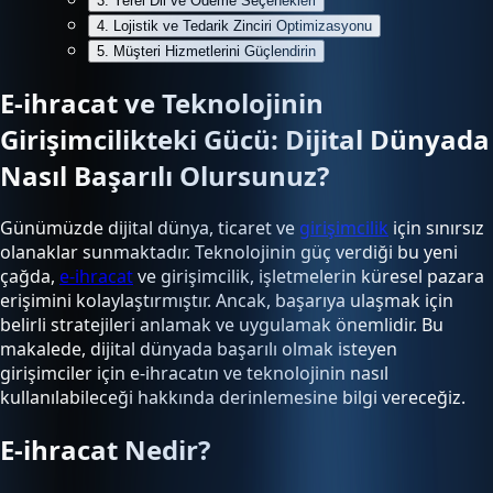
3. Yerel Dil ve Ödeme Seçenekleri
4. Lojistik ve Tedarik Zinciri Optimizasyonu
5. Müşteri Hizmetlerini Güçlendirin
E-ihracat ve Teknolojinin
Girişimcilikteki Gücü: Dijital Dünyada
Nasıl Başarılı Olursunuz?
Günümüzde dijital dünya, ticaret ve
girişimcilik
için sınırsız
olanaklar sunmaktadır. Teknolojinin güç verdiği bu yeni
çağda,
e-ihracat
ve girişimcilik, işletmelerin küresel pazara
erişimini kolaylaştırmıştır. Ancak, başarıya ulaşmak için
belirli stratejileri anlamak ve uygulamak önemlidir. Bu
makalede, dijital dünyada başarılı olmak isteyen
girişimciler için e-ihracatın ve teknolojinin nasıl
kullanılabileceği hakkında derinlemesine bilgi vereceğiz.
E-ihracat Nedir?