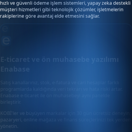
hızlı ve güvenli ödeme işlem sistemleri, yapay zeka destekli
müşteri hizmetleri gibi teknolojik çözümler, işletmelerin
rakiplerine göre avantaj elde etmesini sağlar.
E-ticaret ve ön muhasebe yazılımı
Enabase
Satış kanallarınız, stok, e-fatura ve cari hesaplar farklı
programlarda kaldığında veri tekrarı ve hata riski artar.
Enabase e-ticaret ile ön muhasebeyi aynı panelde
birleştirir.
KOBİ'ler ve büyüyen markalar için 30 gün ücretsiz deneyin;
pazaryeri, online mağaza ve finans süreçlerinizi tek yerden
yönetin.