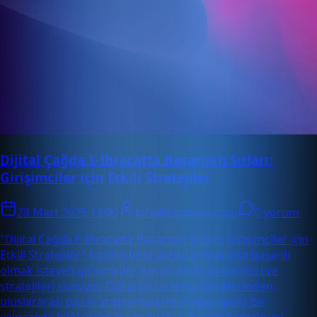
Dijital Çağda E-İhracatta Başarının Sırları:
Girişimciler için Etkili Stratejiler
28 Mart 2025 13:00
info@enabase.com
0 yorum
"Dijital Çağda E-İhracatta Başarının Sırları: Girişimciler için
Etkili Stratejiler" başlıklı blog yazısı, e-ihracatta başarılı
olmak isteyen girişimciler için en etkili yöntemleri ve
stratejileri sunuyor. Dijital pazarlama taktiklerinden
uluslararası pazar araştırmalarına kadar geniş bir