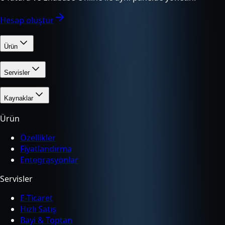
Hesap oluştur
Ürün
Servisler
Kaynaklar
Ürün
Özellikler
Fiyatlandırma
Entegrasyonlar
Servisler
E-Ticaret
Hızlı Satış
Bayi & Toptan