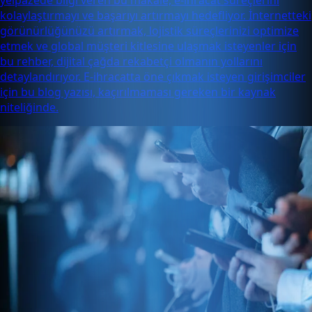
yelpazede bilgi veren bu makale, e-ihracat süreçlerini
kolaylaştırmayı ve başarıyı artırmayı hedefliyor. İnternetteki
görünürlüğünüzü artırmak, lojistik süreçlerinizi optimize
etmek ve global müşteri kitlesine ulaşmak isteyenler için
bu rehber, dijital çağda rekabetçi olmanın yollarını
detaylandırıyor. E-ihracatta öne çıkmak isteyen girişimciler
için bu blog yazısı, kaçırılmaması gereken bir kaynak
niteliğinde.