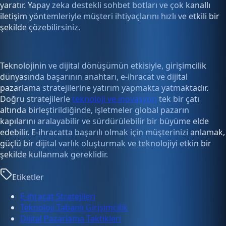
yaratır. Yapay zeka destekli sohbet botları ve çok kanallı
iletişim yöntemleriyle müşteri ihtiyaçlarını hızlı ve etkili bir
şekilde çözebilirsiniz.
Teknolojinin ve dijital dönüşümün etkisiyle, girişimcilik
dünyasında başarının anahtarı, e-ihracat ve dijital
pazarlama stratejilerine yatırım yapmakta yatmaktadır.
Doğru stratejilerle
teknoloji ve inovasyon
tek bir çatı
altında birleştirildiğinde, işletmeler global pazarın
kapılarını aralayabilir ve sürdürülebilir bir büyüme elde
edebilir. E-ihracatta başarılı olmak için müşterinizi anlamak,
güçlü bir dijital varlık oluşturmak ve teknolojiyi etkin bir
şekilde kullanmak gereklidir.
Etiketler
E-ihracat Stratejileri
Teknoloji Tabanlı Girişimcilik
Dijital Pazarlama Taktikleri