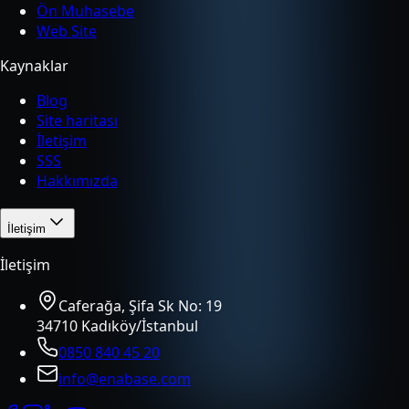
Ön Muhasebe
Web Site
Kaynaklar
Blog
Site haritası
İletişim
SSS
Hakkımızda
İletişim
İletişim
Caferağa, Şifa Sk No: 19
34710 Kadıköy/İstanbul
0850 840 45 20
info@enabase.com