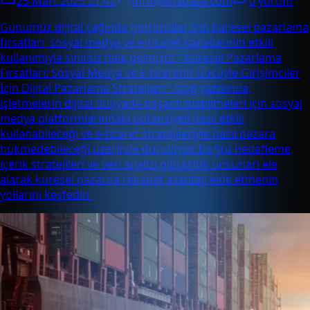
25 Mart 2025 21:42
info@enabase.com
0 yorum
Günümüz dijital çağında girişimciler için küresel pazarlama
fırsatları, sosyal medya ve e-ticaret kanallarının etkili
kullanımıyla sınırsız hale gelmiştir. "Küresel Pazarlama
Fırsatları: Sosyal Medya ve E-ticaretin Gücüyle Girişimciler
İçin Dijital Pazarlama Stratejileri" blog yazısında,
işletmelerin dijital dünyada başarılı olabilmeleri için sosyal
medya platformlarındaki potansiyeli nasıl etkili
kullanabileceği ve e-ticaret stratejileriyle nasıl pazara
hükmedebileceği üzerinde duruluyor. Doğru hedefleme,
içerik stratejileri ve veri analizi gibi kritik unsurları ele
alarak küresel pazarda rekabet avantajı elde etmenin
yollarını keşfedin.