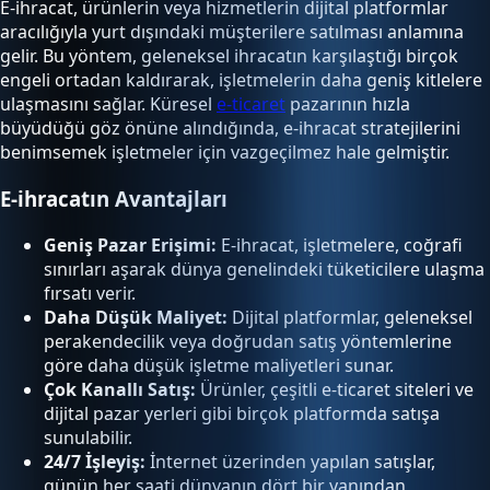
E-ihracat, ürünlerin veya hizmetlerin dijital platformlar
aracılığıyla yurt dışındaki müşterilere satılması anlamına
gelir. Bu yöntem, geleneksel ihracatın karşılaştığı birçok
engeli ortadan kaldırarak, işletmelerin daha geniş kitlelere
ulaşmasını sağlar. Küresel
e-ticaret
pazarının hızla
büyüdüğü göz önüne alındığında, e-ihracat stratejilerini
benimsemek işletmeler için vazgeçilmez hale gelmiştir.
E-ihracatın Avantajları
Geniş Pazar Erişimi:
E-ihracat, işletmelere, coğrafi
sınırları aşarak dünya genelindeki tüketicilere ulaşma
fırsatı verir.
Daha Düşük Maliyet:
Dijital platformlar, geleneksel
perakendecilik veya doğrudan satış yöntemlerine
göre daha düşük işletme maliyetleri sunar.
Çok Kanallı Satış:
Ürünler, çeşitli e-ticaret siteleri ve
dijital pazar yerleri gibi birçok platformda satışa
sunulabilir.
24/7 İşleyiş:
İnternet üzerinden yapılan satışlar,
günün her saati dünyanın dört bir yanından