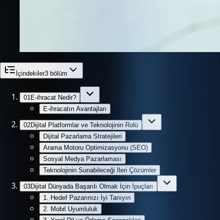
İçindekiler
3
bölüm
01
E-ihracat Nedir?
E-ihracatın Avantajları
02
Dijital Platformlar ve Teknolojinin Rolü
Dijital Pazarlama Stratejileri
Arama Motoru Optimizasyonu (SEO)
Sosyal Medya Pazarlaması
Teknolojinin Sunabileceği İleri Çözümler
03
Dijital Dünyada Başarılı Olmak İçin İpuçları
1. Hedef Pazarınızı İyi Tanıyın
2. Mobil Uyumluluk