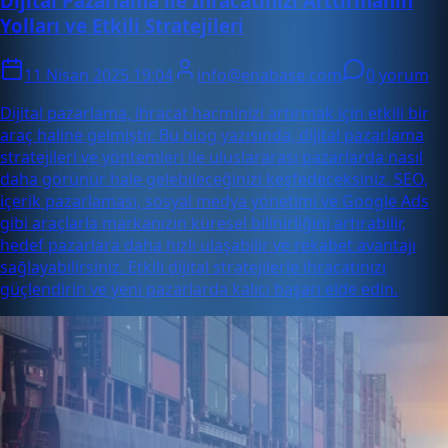
Dijital Pazarlama ile İhracatınızı Arttırmanın
Yolları ve Etkili Stratejileri
11 Nisan 2025 19:04
info@enabase.com
0 yorum
Dijital pazarlama, ihracat hacminizi artırmak için etkili bir
araç haline gelmiştir. Bu blog yazısında, dijital pazarlama
stratejileri ve yöntemleri ile uluslararası pazarlarda nasıl
daha görünür hale gelebileceğinizi keşfedeceksiniz. SEO,
içerik pazarlaması, sosyal medya yönetimi ve Google Ads
gibi araçlarla markanızın küresel bilinirliğini artırabilir,
hedef pazarlara daha hızlı ulaşabilir ve rekabet avantajı
sağlayabilirsiniz. Etkili dijital stratejilerle ihracatınızı
güçlendirin ve yeni pazarlarda kalıcı başarı elde edin.