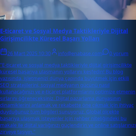
E-ticaret ve Sosyal Medya Taktikleriyle Dijital
Girişimcilikte Küresel Başarı Yolları
26 Mart 2025 10:30
info@enabase.com
0 yorum
"E-ticaret ve sosyal medya taktikleriyle dijital girişimcilikte
küresel başarıya ulaşmanın yollarını keşfedin! Bu blog
yazısında, işletmenizi dünya çapında büyütmek için etkili
SEO stratejilerini, sosyal medyanın gücünü nasıl
kullanacağınızı ve e-ticaret platformlarını optimize etmenin
sırlarını öğreneceksiniz. Dijital pazarlama dünyasının
dinamiklerini anlamak ve rekabette öne çıkmak için ihtiyaç
duyduğunuz tüm bilgileri sunuyoruz. Global ölçekte
başarıya ulaşmak isteyenler için rehber niteliğindeki bu
makale ile dijital varlığınızı güçlendirin ve online satışlarınızı
zirveye taşıyın."