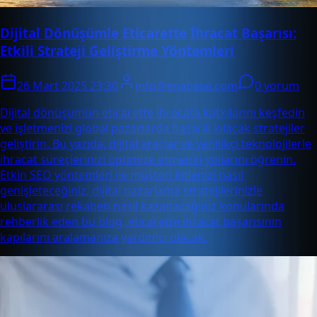
Dijital Dönüşümle Eticarette İhracat Başarısı:
Etkili Strateji Geliştirme Yöntemleri
26 Mart 2025 23:30
info@enabase.com
0 yorum
Dijital dönüşümün eticarette ihracata katkılarını keşfedin
ve işletmenizi global pazarlarda başarılı kılacak stratejiler
geliştirin. Bu yazıda, dijital araçlar ve yenilikçi teknolojilerle
ihracat süreçlerinizi optimize etmenin yollarını öğrenin.
Etkin SEO yöntemleri ile müşteri kitlenizi nasıl
genişleteceğiniz, dijital pazarlama stratejilerinizle
uluslararası rekabeti nasıl kazanacağınız konularında
rehberlik eden bu blog, eticarette ihracat başarısının
kapılarını aralamanıza yardımcı olacak.