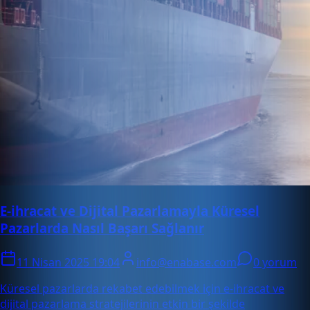
E-ihracat ve Dijital Pazarlamayla Küresel
Pazarlarda Nasıl Başarı Sağlanır
11 Nisan 2025 19:04
info@enabase.com
0 yorum
Küresel pazarlarda rekabet edebilmek için e-ihracat ve
dijital pazarlama stratejilerinin etkin bir şekilde