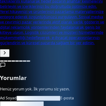
tekniklerini kullanarak hedef pazarın anahtar kelimelerini
belirleyin ve içeriklerinizi bu doğrultuda optimize edin.
Yerel hikayenizi ve ürünlerinizi pazarlama materyallerinize
entegre ederek özgünlüğünüzü vurgulayın. Sosyal medya
ve çevrimiçi pazar yerlerinde aktif olarak varlık gösterin ve
dijital reklamcılık yöntemlerinden faydalanarak geniş bir
kitleye ulaşın. Logistik çözümleri ve müşteri hizmetlerinde
mükemmelliği hedefleyerek, e-ihracat operasyonlarınızı
güçlendirin ve küresel pazarda sağlam bir yer edinin.
Yorumlar
Henüz yorum yok. İlk yorumu siz yazın.
Ad Soyad
E-posta