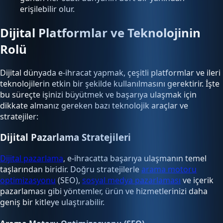
erişilebilir olur.
Dijital Platformlar ve Teknolojinin
Rolü
Dijital dünyada e-ihracat yapmak, çeşitli platformlar ve ileri
teknolojilerin etkin bir şekilde kullanılmasını gerektirir. İşte
bu süreçte işinizi büyütmek ve başarıya ulaşmak için
dikkate almanız gereken bazı teknolojik araçlar ve
stratejiler:
Dijital Pazarlama Stratejileri
Dijital pazarlama
, e-ihracatta başarıya ulaşmanın temel
taşlarından biridir. Doğru stratejilerle
arama motoru
optimizasyonu
(SEO),
sosyal medya pazarlaması
ve içerik
pazarlaması gibi yöntemler, ürün ve hizmetlerinizi daha
geniş bir kitleye ulaştırabilir.