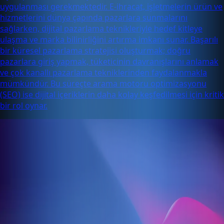
uygulanması gerekmektedir. E-ihracat, işletmelerin ürün ve
hizmetlerini dünya çapında pazarlara sunmalarını
sağlarken, dijital pazarlama teknikleriyle hedef kitleye
ulaşma ve marka bilinirliğini artırma imkanı sunar. Başarılı
bir küresel pazarlama stratejisi oluşturmak; doğru
pazarlara giriş yapmak, tüketicinin davranışlarını anlamak
ve çok kanallı pazarlama tekniklerinden faydalanmakla
mümkündür. Bu süreçte arama motoru optimizasyonu
(SEO) ise dijital içeriklerin daha kolay keşfedilmesi için kritik
bir rol oynar.