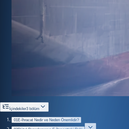
İçindekiler
3
bölüm
01
E-İhracat Nedir ve Neden Önemlidir?