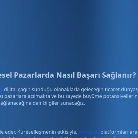
esel Pazarlarda Nasıl Başarı Sağlanır?
t
, dijital çağın sunduğu olanaklarla geleceğin ticaret dünyası
arası pazarlara açılmakta ve bu sayede büyüme potansiyelleri
sağlanacağına dair bilgiler sunacağız.
ade eder. Küreselleşmenin etkisiyle,
e-ticaret
platformları ara