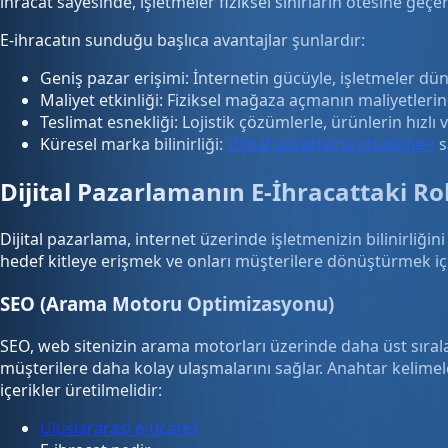
ihracat sayesinde, işletmeler fiziksel sınırların ötesine geçe
E-ihracatın sunduğu başlıca avantajlar şunlardır:
Geniş pazar erişimi: İnternetin gücüyle, işletmeler düny
Maliyet etkinliği: Fiziksel mağaza açmanın maliyetlerine
Teslimat esnekliği: Lojistik çözümlerle, ürünlerin hızlı 
Küresel marka bilinirliği:
Dijital pazarlama stratejileri
s
Dijital Pazarlamanın E-İhracattaki Ro
Dijital pazarlama, internet üzerinde işletmenizin bilinirliği
hedef kitleye erişmek ve onları müşterilere dönüştürmek için
SEO (Arama Motoru Optimizasyonu)
SEO, web sitenizin arama motorları üzerinde daha üst sırala
müşterilere daha kolay ulaşmalarını sağlar. Anahtar kelime
içerikler üretilmelidir:
Uluslararası e-ticaret