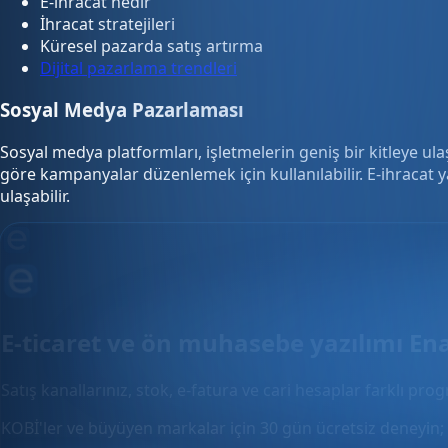
E-ihracat nedir
İhracat stratejileri
Küresel pazarda satış artırma
Dijital pazarlama trendleri
Sosyal Medya Pazarlaması
Sosyal medya platformları, işletmelerin geniş bir kitleye ula
göre kampanyalar düzenlemek için kullanılabilir. E-ihracat ya
ulaşabilir.
E-ticaret ve ön muhasebe yazılımı En
Satış kanallarınız, stok, e-fatura ve cari hesaplar farklı pro
KOBİ'ler ve büyüyen markalar için 30 gün ücretsiz deneyin; 