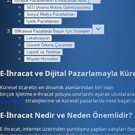
02
Dijital Pazarlamanın E-İhracattaki Rolü
SEO (Arama Motoru Optimizasyonu)
Sosyal Medya Pazarlaması
İçerik Pazarlaması
03
Küresel Pazarlarda Başarı İçin Stratejiler
Lokalizasyon
Güvenli Ödeme Çözümleri
Lojistik ve Teslimat
Müşteri Hizmetleri
E-İhracat ve Dijital Pazarlamayla Kür
Küresel ticaretin en dinamik alanlarından biri olan
e-ihraca
birçok işletme e-ihracat yoluyla sınırlarını aşarak uluslar
pazarlama
stratejilerine ve küresel pazarlarda nasıl başarı 
E-İhracat Nedir ve Neden Önemlidir?
E-ihracat, internet üzerinden yurtdışına yapılan satışları if