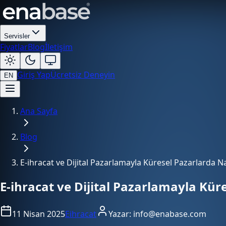
Servisler
Fiyatlar
Blog
İletişim
Giriş Yap
Ücretsiz Deneyin
EN
Ana Sayfa
Blog
E-ihracat ve Dijital Pazarlamayla Küresel Pazarlarda Na
E-ihracat ve Dijital Pazarlamayla Kür
11 Nisan 2025
Eihracat
Yazar:
info@enabase.com