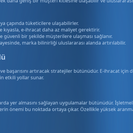
rek daha geniş bir müşteri kitlesine ulaşabilir ve uluslararası
a çapında tüketicilere ulaşabilirler.
 kıyasla, e-ihracat daha az maliyet gerektirir.
ve güvenli bir şekilde müşterilere ulaşması sağlanır.
ayesinde, marka bilinirliği uluslararası alanda artırılabilir.
lü
ni ve başarısını artıracak stratejiler bütünüdür. E-ihracat iç
 etkili yollar sunar.
rda yer almasını sağlayan uygulamalar bütünüdür. İşletmeler
lerin önemi bu noktada ortaya çıkar. Özellikle yüksek aran