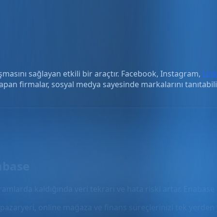
şmasını sağlayan etkili bir araçtır. Facebook, Instagram,
Lin
pan firmalar, sosyal medya sayesinde markalarını tanıtabilir,
abase
gramlarda kaldığında veri tekrarı ve hata riski artar. Enabase 
pazaryeri, online mağaza ve finans süreçlerinizi tek yerden 