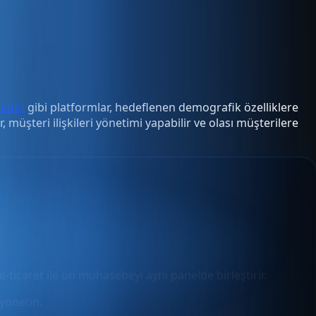
kedIn
gibi platformlar, hedeflenen demografik özelliklere
 müşteri ilişkileri yönetimi yapabilir ve olası müşterilere
e-ticaret ile ön muhasebeyi aynı panelde birleştirir.
yönetin.