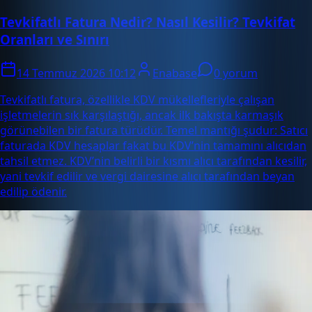
Tevkifatlı Fatura Nedir? Nasıl Kesilir? Tevkifat
Oranları ve Sınırı
14 Temmuz 2026 10:12
Enabase
0 yorum
Tevkifatlı fatura, özellikle KDV mükellefleriyle çalışan
işletmelerin sık karşılaştığı, ancak ilk bakışta karmaşık
görünebilen bir fatura türüdür. Temel mantığı şudur: Satıcı
faturada KDV hesaplar fakat bu KDV’nin tamamını alıcıdan
tahsil etmez. KDV’nin belirli bir kısmı alıcı tarafından kesilir,
yani tevkif edilir ve vergi dairesine alıcı tarafından beyan
edilip ödenir.