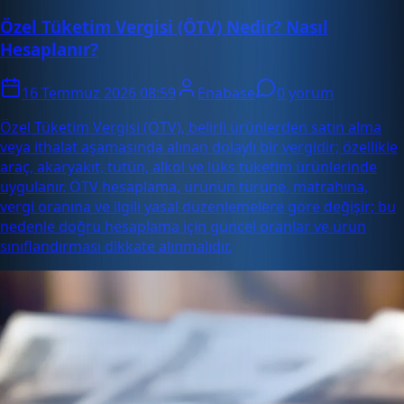
Özel Tüketim Vergisi (ÖTV) Nedir? Nasıl
Hesaplanır?
16 Temmuz 2026 08:59
Enabase
0 yorum
Özel Tüketim Vergisi (ÖTV), belirli ürünlerden satın alma
veya ithalat aşamasında alınan dolaylı bir vergidir; özellikle
araç, akaryakıt, tütün, alkol ve lüks tüketim ürünlerinde
uygulanır. ÖTV hesaplama, ürünün türüne, matrahına,
vergi oranına ve ilgili yasal düzenlemelere göre değişir; bu
nedenle doğru hesaplama için güncel oranlar ve ürün
sınıflandırması dikkate alınmalıdır.