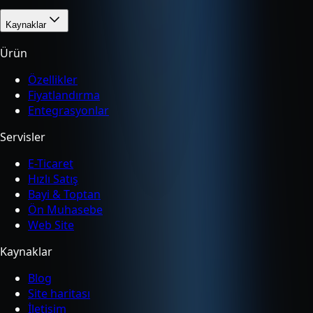
Kaynaklar
Ürün
Özellikler
Fiyatlandırma
Entegrasyonlar
Servisler
E-Ticaret
Hızlı Satış
Bayi & Toptan
Ön Muhasebe
Web Site
Kaynaklar
Blog
Site haritası
İletişim