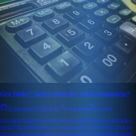
Ciro Nedir? Türleri Nelerdir? Nasıl Hesaplanır?
16 Temmuz 2026 09:40
Enabase
0 yorum
Ciro nedir, işletmeler için neden önemlidir ve hangi türleri
vardır? Bu rehberde ciro hesaplama yöntemlerini, brüt ve
net ciro farkını ve işletme performansını değerlendirirken