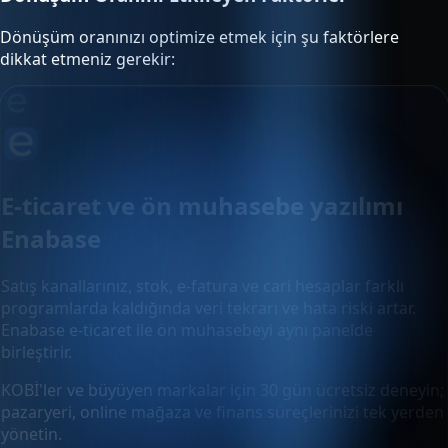
Dönüşüm oranınızı optimize etmek için şu faktörlere
dikkat etmeniz gerekir:
E-ticaret ve ön muhasebe yazılımı
Enabase
Satış kanallarınız, stok, e-fatura ve cari hesaplar farklı
programlarda kaldığında veri tekrarı ve hata riski artar.
Enabase e-ticaret ile ön muhasebeyi aynı panelde
birleştirir.
KOBİ'ler ve büyüyen markalar için 30 gün ücretsiz deneyin;
pazaryeri, online mağaza ve finans süreçlerinizi tek yerden
yönetin.