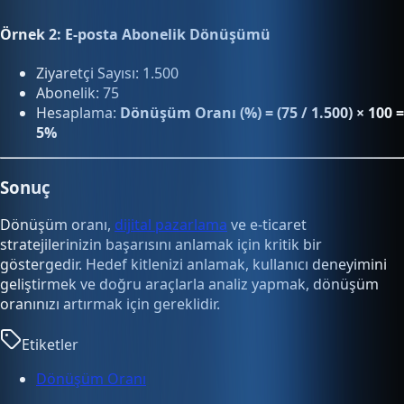
Örnek 2: E-posta Abonelik Dönüşümü
Ziyaretçi Sayısı: 1.500
Abonelik: 75
Hesaplama:
Dönüşüm Oranı (%) = (75 / 1.500) × 100 =
5%
Sonuç
Dönüşüm oranı,
dijital pazarlama
ve e-ticaret
stratejilerinizin başarısını anlamak için kritik bir
göstergedir. Hedef kitlenizi anlamak, kullanıcı deneyimini
geliştirmek ve doğru araçlarla analiz yapmak, dönüşüm
oranınızı artırmak için gereklidir.
Etiketler
Dönüşüm Oranı