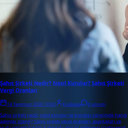
Şahıs Şirketi Nedir? Nasıl Kurulur? Şahıs Şirketi
Vergi Oranları
14 Temmuz 2026 10:02
Enabase
0 yorum
Şahıs şirketi nedir, nasıl kurulur ve kuruluş sürecinde hangi
adımlar izlenir? Şahıs şirketi vergi oranları, avantajları ve
mali yükümlülükleri hakkında merak edilenleri özetleyerek