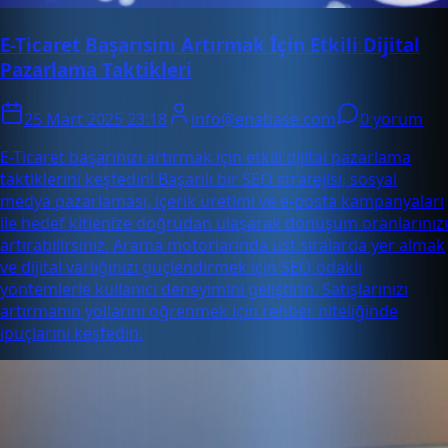
E-Ticaret Başarısını Artırmak İçin Etkili Dijital
Pazarlama Taktikleri
25 Mart 2025 23:18
info@enabase.com
0 yorum
E-Ticaret başarınızı artırmak için etkili dijital pazarlama
taktiklerini keşfedin! Başarılı bir SEO stratejisi, sosyal
medya pazarlaması, içerik üretimi ve e-posta kampanyaları
ile hedef kitlenize doğrudan ulaşarak dönüşüm oranlarınızı
artırabilirsiniz. Arama motorlarında üst sıralarda yer almak
ve dijital varlığınızı güçlendirmek için SEO odaklı
yöntemlerle kullanıcı deneyimini geliştirin. Satışlarınızı
artırmanın yollarını öğrenmek için rehber niteliğinde
ipuçlarını keşfedin.