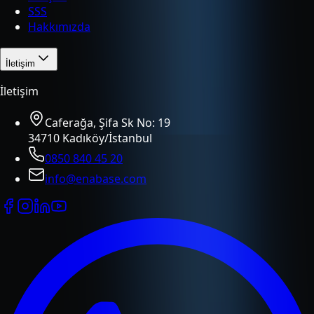
SSS
Hakkımızda
İletişim
İletişim
Caferağa, Şifa Sk No: 19
34710 Kadıköy/İstanbul
0850 840 45 20
info@enabase.com