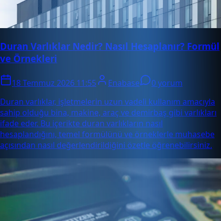
Duran Varlıklar Nedir? Nasıl Hesaplanır? Formül
ve Örnekleri
18 Temmuz 2026 11:55
Enabase
0 yorum
Duran varlıklar, işletmelerin uzun vadeli kullanım amacıyla
sahip olduğu bina, makine, araç ve demirbaş gibi varlıkları
ifade eder. Bu içerikte duran varlıkların nasıl
hesaplandığını, temel formülünü ve örneklerle muhasebe
açısından nasıl değerlendirildiğini özetle öğrenebilirsiniz.