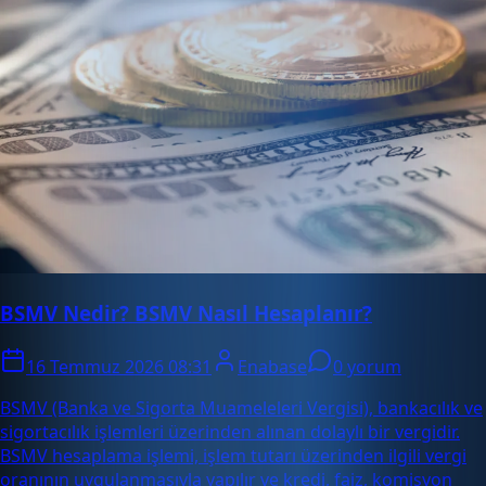
BSMV Nedir? BSMV Nasıl Hesaplanır?
16 Temmuz 2026 08:31
Enabase
0 yorum
BSMV (Banka ve Sigorta Muameleleri Vergisi), bankacılık ve
sigortacılık işlemleri üzerinden alınan dolaylı bir vergidir.
BSMV hesaplama işlemi, işlem tutarı üzerinden ilgili vergi
oranının uygulanmasıyla yapılır ve kredi, faiz, komisyon