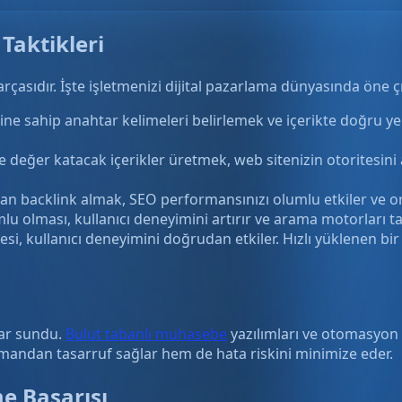
 Taktikleri
arçasıdır. İşte işletmenizi dijital pazarlama dünyasında öne 
 sahip anahtar kelimeleri belirlemek ve içerikte doğru yer
 ve değer katacak içerikler üretmek, web sitenizin otoritesini
n backlink almak, SEO performansınızı olumlu etkiler ve orga
u olması, kullanıcı deneyimini artırır ve arama motorları tar
i, kullanıcı deneyimini doğrudan etkiler. Hızlı yüklenen bir s
lar sundu.
Bulut tabanlı muhasebe
yazılımları ve otomasyon a
amandan tasarruf sağlar hem de hata riskini minimize eder.
e Başarısı