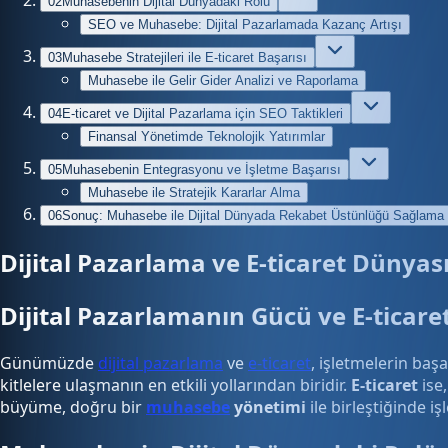
02
Muhasebenin Dijital Dünyadaki Rolü
SEO ve Muhasebe: Dijital Pazarlamada Kazanç Artışı
03
Muhasebe Stratejileri ile E-ticaret Başarısı
Muhasebe ile Gelir Gider Analizi ve Raporlama
04
E-ticaret ve Dijital Pazarlama için SEO Taktikleri
Finansal Yönetimde Teknolojik Yatırımlar
05
Muhasebenin Entegrasyonu ve İşletme Başarısı
Muhasebe ile Stratejik Kararlar Alma
06
Sonuç: Muhasebe ile Dijital Dünyada Rekabet Üstünlüğü Sağlama
Dijital Pazarlama ve E-ticaret Dünya
Dijital Pazarlamanın Gücü ve E-ticaret
Günümüzde
dijital pazarlama
ve
e-ticaret
, işletmelerin baş
kitlelere ulaşmanın en etkili yollarından biridir.
E-ticaret
ise,
büyüme, doğru bir
muhasebe
yönetimi
ile birleştiğinde i