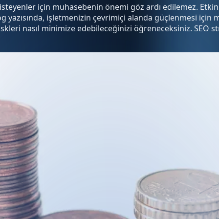
k isteyenler için muhasebenin önemi göz ardı edilemez. Etk
log yazısında, işletmenizin çevrimiçi alanda güçlenmesi için 
i riskleri nasıl minimize edebileceğinizi öğreneceksiniz. SEO s