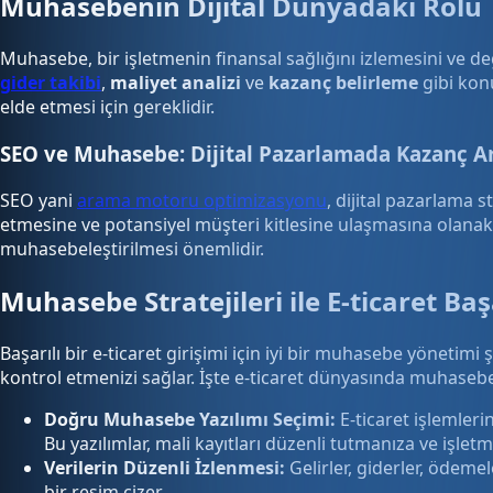
Muhasebenin Dijital Dünyadaki Rolü
Muhasebe, bir işletmenin finansal sağlığını izlemesini ve de
gider takibi
,
maliyet analizi
ve
kazanç belirleme
gibi konu
elde etmesi için gereklidir.
SEO ve Muhasebe: Dijital Pazarlamada Kazanç Ar
SEO yani
arama motoru optimizasyonu
, dijital pazarlama s
etmesine ve potansiyel müşteri kitlesine ulaşmasına olanak t
muhasebeleştirilmesi önemlidir.
Muhasebe Stratejileri ile E-ticaret Baş
Başarılı bir e-ticaret girişimi için iyi bir muhasebe yönetimi
kontrol etmenizi sağlar. İşte e-ticaret dünyasında muhasebe 
Doğru Muhasebe Yazılımı Seçimi:
E-ticaret işlemler
Bu yazılımlar, mali kayıtları düzenli tutmanıza ve işletm
Verilerin Düzenli İzlenmesi:
Gelirler, giderler, ödemel
bir resim çizer.