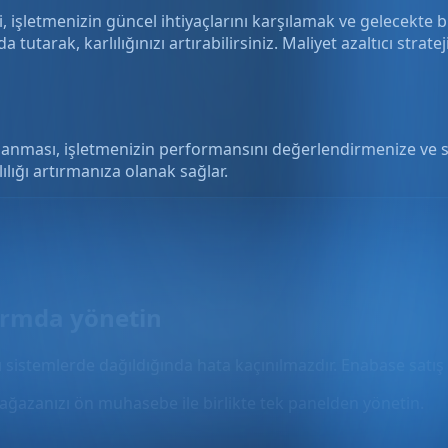
mi, işletmenizin güncel ihtiyaçlarını karşılamak ve gelecekte
a tutarak, karlılığınızı artırabilirsiniz. Maliyet azaltıcı strat
rlanması, işletmenizin performansını değerlendirmenize ve st
ılığı artırmanıza olanak sağlar.
formda yönetin
rı sistemlerde dağıldığında hata kaçınılmazdır. Enabase satış
ağazanızı ön muhasebe ile birlikte tek panelden yönetin.