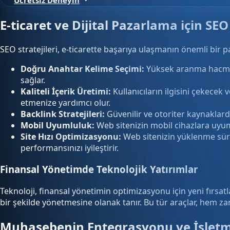
E-ticaret ve Dijital Pazarlama için SEO
SEO stratejileri, e-ticarette başarıya ulaşmanın önemli bir p
Doğru Anahtar Kelime Seçimi:
Yüksek aranma hacmine
sağlar.
Kaliteli İçerik Üretimi:
Kullanıcıların ilgisini çekecek
etmenize yardımcı olur.
Backlink Stratejileri:
Güvenilir ve otoriter kaynaklarda
Mobil Uyumluluk:
Web sitenizin mobil cihazlara uyuml
Site Hızı Optimizasyonu:
Web sitenizin yüklenme süres
performansınızı iyileştirir.
Finansal Yönetimde Teknolojik Yatırımlar
Teknoloji, finansal yönetimin optimizasyonu için yeni fırsat
bir şekilde yönetmesine olanak tanır. Bu tür araçlar, hem z
Muhasebenin Entegrasyonu ve İşletm