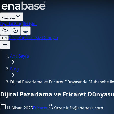
Servisler
Fiyatlar
Blog
İletişim
Giriş Yap
Ücretsiz Deneyin
EN
Ana Sayfa
Blog
Dijital Pazarlama ve Eticaret Dünyasında Muhasebe ile
Dijital Pazarlama ve Eticaret Dünyas
11 Nisan 2025
Eticaret
Yazar:
info@enabase.com