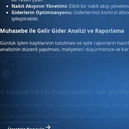
Nakit Akışının Yönetimi:
Etkili bir nakit akışı yöneti
Giderlerin Optimizasyonu:
Giderlerinizi kontrol altınd
iyileştirebilir.
Muhasebe ile Gelir Gider Analizi ve Raporlama
Günlük işlem kayıtlarının tutulması ve aylık raporların hazı
analizinin düzenli yapılması, maliyetleri düşürmenize ve karl
E-ticaret ve ön muhasebeyi tek plat
Pazaryeri siparişleri, stok, e-fatura ve online mağazanız ay
30 gün ücretsiz deneyin; Trendyol, Hepsiburada ve kendi m
Ücretsiz Deneyin