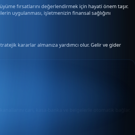
 büyüme fırsatlarını değerlendirmek için hayati önem taşır.
ejilerin uygulanması, işletmenizin finansal sağlığını
ratejik kararlar almanıza yardımcı olur. Gelir ve gider
 kanallarını cari, kasa-banka ve belgelerle otomatik bağlar.