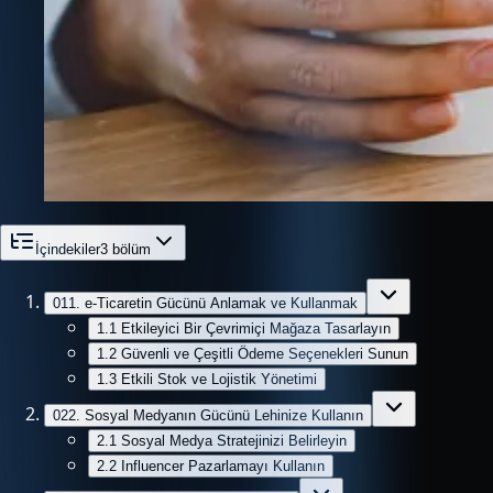
İçindekiler
3
bölüm
01
1. e-Ticaretin Gücünü Anlamak ve Kullanmak
1.1 Etkileyici Bir Çevrimiçi Mağaza Tasarlayın
1.2 Güvenli ve Çeşitli Ödeme Seçenekleri Sunun
1.3 Etkili Stok ve Lojistik Yönetimi
02
2. Sosyal Medyanın Gücünü Lehinize Kullanın
2.1 Sosyal Medya Stratejinizi Belirleyin
2.2 Influencer Pazarlamayı Kullanın