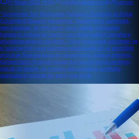
11 Nisan 2025 19:04
info@enabase.com
0 yorum
"Girişimciler İçin Muhasebe Hatalarını Önlemek ve Dijital
Çözümlerle Başarıyı Yakalamak" başlıklı blog yazımızda,
yeni başlayan girişimcilerin sıkça yaptığı muhasebe
hatalarını önleyerek işlerini nasıl daha sağlam temellere
oturtabileceklerini keşfedin. Dijital muhasebe çözümleri ile
iş süreçlerinizi nasıl optimize edebileceğinizi ve verimliliği
artırarak finansal başarıyı yakalamanın yollarını öğrenin.
Girişimcilerin finansal hatalardan kaçınmasına yardımcı
olacak stratejiler ve modern teknolojilerin sunduğu
avantajlarla işinizde bir adım öne geçin.