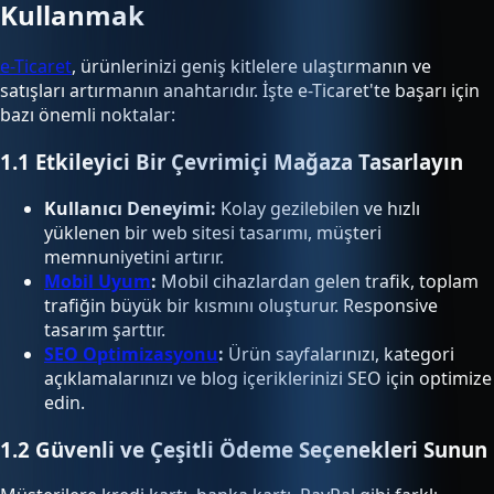
Kullanmak
e-Ticaret
, ürünlerinizi geniş kitlelere ulaştırmanın ve
satışları artırmanın anahtarıdır. İşte e-Ticaret'te başarı için
bazı önemli noktalar:
1.1 Etkileyici Bir Çevrimiçi Mağaza Tasarlayın
Kullanıcı Deneyimi:
Kolay gezilebilen ve hızlı
yüklenen bir web sitesi tasarımı, müşteri
memnuniyetini artırır.
Mobil Uyum
:
Mobil cihazlardan gelen trafik, toplam
trafiğin büyük bir kısmını oluşturur. Responsive
tasarım şarttır.
SEO Optimizasyonu
:
Ürün sayfalarınızı, kategori
açıklamalarınızı ve blog içeriklerinizi SEO için optimize
edin.
1.2 Güvenli ve Çeşitli Ödeme Seçenekleri Sunun