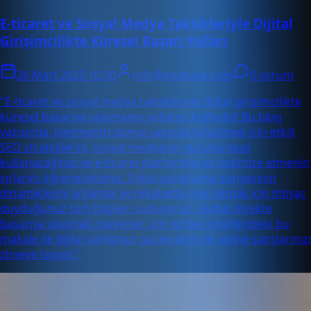
E-ticaret ve Sosyal Medya Taktikleriyle Dijital
Girişimcilikte Küresel Başarı Yolları
26 Mart 2025 10:30
info@enabase.com
0 yorum
"E-ticaret ve sosyal medya taktikleriyle dijital girişimcilikte
küresel başarıya ulaşmanın yollarını keşfedin! Bu blog
yazısında, işletmenizi dünya çapında büyütmek için etkili
SEO stratejilerini, sosyal medyanın gücünü nasıl
kullanacağınızı ve e-ticaret platformlarını optimize etmenin
sırlarını öğreneceksiniz. Dijital pazarlama dünyasının
dinamiklerini anlamak ve rekabette öne çıkmak için ihtiyaç
duyduğunuz tüm bilgileri sunuyoruz. Global ölçekte
başarıya ulaşmak isteyenler için rehber niteliğindeki bu
makale ile dijital varlığınızı güçlendirin ve online satışlarınızı
zirveye taşıyın."