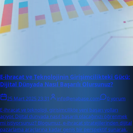
E-ihracat ve Teknolojinin Girişimcilikteki Gücü:
Dijital Dünyada Nasıl Başarılı Olursunuz?
25 Mart 2025 23:31
info@enabase.com
0 yorum
E-ihracat ve teknoloji, girişimcilikte yeni başarı yolları
açıyor. Dijital dünyada nasıl başarılı olacağınızı öğrenmek
mi istiyorsunuz? Blogumuz, e-ihracat stratejilerinden dijital
pazarlama araçlarına kadar geniş bir perspektif sunarak,