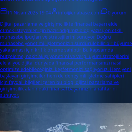
11 Nisan 2025 19:04
info@enabase.com
0 yorum
Dijital pazarlama ve girişimcilikte finansal başarı elde
etmek isteyenler için hazırladığımız blog yazısı, en etkili
muhasebe ipuçları ve stratejilerini sunuyor. Doğru
muhasebe yönetimi, işletmenizin sürdürülebilir bir büyüme
yakalaması için kritik öneme sahiptir. Bu kapsamda
bütçeleme, nakit akışı yönetimi ve vergi uyum stratejilerini
ele alıyor, dijital dünyada finansal performansınızı nasıl
optimize edebileceğinizi keşfetmenizi sağlıyoruz. Hem yeni
başlayan girişimciler hem de deneyimli işletme sahipleri
için faydalı bilgiler içeren bu blog, dijital pazarlama ve
girişimcilik alanındaki finansal başarınızın anahtarını
sunuyor.