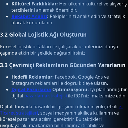
Kültürel Farklılıklar:
Her ülkenin kültürel ve alışveriş
tercihlerini anlamak önemlidir.
Rekabet Analizi
:
Rakiplerinizi analiz edin ve stratejik
olarak konumlanın.
3.2 Global Lojistik Ağı Oluşturun
Küresel lojistik ortakları ile çalışarak ürünlerinizi dünya
çapında etkin bir şekilde dağıtabilirsiniz.
3.3 Çevrimiçi Reklamların Gücünden Yararlanın
Hedefli Reklamlar:
Facebook, Google Ads ve
Instagram reklamları ile doğru kitleye ulaşın.
Dijital Pazarlama
Optimizasyonu:
İyi planlanmış bir
dijital
pazarlama stratejisi
ile ROI'nizi maksimize edin.
Dijital dünyada başarılı bir girişimci olmanın yolu, etkili
e-
Ticaret stratejileri
, sosyal medyanın akıllıca kullanımı ve
küresel pazarlara açılımı gerektirir. Bu taktikleri
uygulayarak, markanızın bilinirliğini artırabilir ve