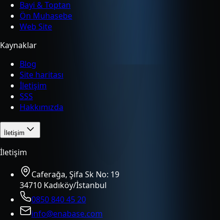
Bayi & Toptan
Ön Muhasebe
Web Site
Kaynaklar
Blog
Site haritası
İletişim
SSS
Hakkımızda
İletişim
İletişim
Caferağa, Şifa Sk No: 19
34710 Kadıköy/İstanbul
0850 840 45 20
info@enabase.com