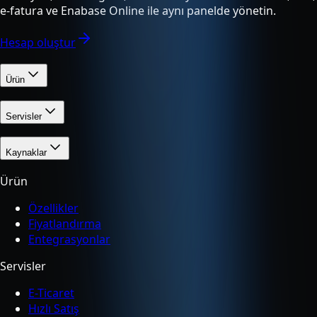
e-fatura ve Enabase Online ile aynı panelde yönetin.
Hesap oluştur
Ürün
Servisler
Kaynaklar
Ürün
Özellikler
Fiyatlandırma
Entegrasyonlar
Servisler
E-Ticaret
Hızlı Satış