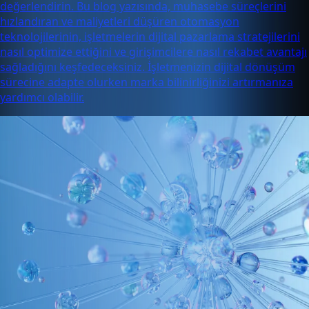
değerlendirin. Bu blog yazısında, muhasebe süreçlerini
hızlandıran ve maliyetleri düşüren otomasyon
teknolojilerinin, işletmelerin dijital pazarlama stratejilerini
nasıl optimize ettiğini ve girişimcilere nasıl rekabet avantajı
sağladığını keşfedeceksiniz. İşletmenizin dijital dönüşüm
sürecine adapte olurken marka bilinirliğinizi artırmanıza
yardımcı olabilir.