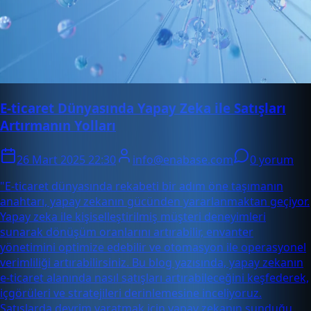
E-ticaret Dünyasında Yapay Zeka ile Satışları
Artırmanın Yolları
26 Mart 2025 22:30
info@enabase.com
0 yorum
"E-ticaret dünyasında rekabeti bir adım öne taşımanın
anahtarı, yapay zekanın gücünden yararlanmaktan geçiyor.
Yapay zeka ile kişiselleştirilmiş müşteri deneyimleri
sunarak dönüşüm oranlarını artırabilir, envanter
yönetimini optimize edebilir ve otomasyon ile operasyonel
verimliliği artırabilirsiniz. Bu blog yazısında, yapay zekanın
e-ticaret alanında nasıl satışları artırabileceğini keşfederek,
içgörüleri ve stratejileri derinlemesine inceliyoruz.
Satışlarda devrim yaratmak için yapay zekanın sunduğu