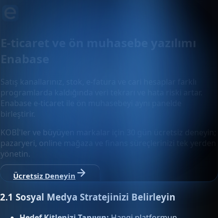
E-ticaret ve ön muhasebe yazılımı
Enabase
Satış kanallarınız, stok, e-fatura ve cari hesaplar farklı
programlarda kaldığında veri tekrarı ve hata riski artar.
Enabase e-ticaret ile ön muhasebeyi aynı panelde
birleştirir.
KOBİ'ler ve büyüyen markalar için 30 gün ücretsiz deneyin;
pazaryeri, online mağaza ve finans süreçlerinizi tek yerden
yönetin.
Ücretsiz Deneyin
2.1 Sosyal Medya Stratejinizi Belirleyin
Hedef Kitlenizi Tanıyın:
Hangi platformun