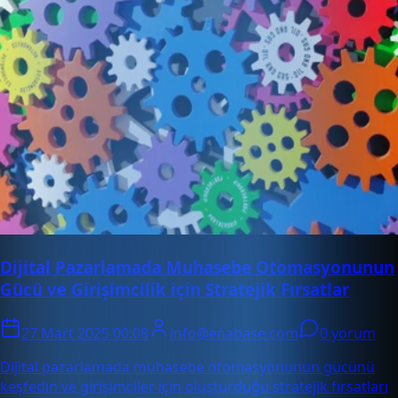
Dijital Pazarlamada Muhasebe Otomasyonunun
Gücü ve Girişimcilik için Stratejik Fırsatlar
27 Mart 2025 00:08
info@enabase.com
0 yorum
Dijital pazarlamada muhasebe otomasyonunun gücünü
keşfedin ve girişimciler için oluşturduğu stratejik fırsatları