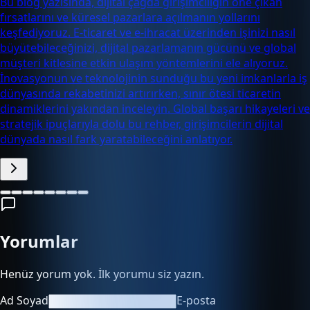
Bu blog yazısında, dijital çağda girişimciliğin öne çıkan
fırsatlarını ve küresel pazarlara açılmanın yollarını
keşfediyoruz. E-ticaret ve e-ihracat üzerinden işinizi nasıl
büyütebileceğinizi, dijital pazarlamanın gücünü ve global
müşteri kitlesine etkin ulaşım yöntemlerini ele alıyoruz.
İnovasyonun ve teknolojinin sunduğu bu yeni imkanlarla iş
dünyasında rekabetinizi artırırken, sınır ötesi ticaretin
dinamiklerini yakından inceleyin. Global başarı hikayeleri ve
stratejik ipuçlarıyla dolu bu rehber, girişimcilerin dijital
dünyada nasıl fark yaratabileceğini anlatıyor.
Yorumlar
Henüz yorum yok. İlk yorumu siz yazın.
Ad Soyad
E-posta