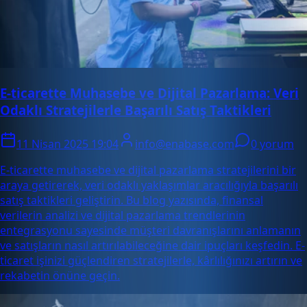
E-ticarette Muhasebe ve Dijital Pazarlama: Veri
Odaklı Stratejilerle Başarılı Satış Taktikleri
11 Nisan 2025 19:04
info@enabase.com
0 yorum
E-ticarette muhasebe ve dijital pazarlama stratejilerini bir
araya getirerek, veri odaklı yaklaşımlar aracılığıyla başarılı
satış taktikleri geliştirin. Bu blog yazısında, finansal
verilerin analizi ve dijital pazarlama trendlerinin
entegrasyonu sayesinde müşteri davranışlarını anlamanın
ve satışların nasıl artırılabileceğine dair ipuçları keşfedin. E-
ticaret işinizi güçlendiren stratejilerle, kârlılığınızı artırın ve
rekabetin önüne geçin.