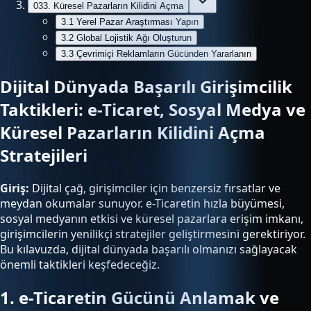
03
3. Küresel Pazarların Kilidini Açma
3.1 Yerel Pazar Araştırması Yapın
3.2 Global Lojistik Ağı Oluşturun
3.3 Çevrimiçi Reklamların Gücünden Yararlanın
Dijital Dünyada Başarılı Girişimcilik
Taktikleri: e-Ticaret, Sosyal Medya ve
Küresel Pazarların Kilidini Açma
Stratejileri
Giriş:
Dijital çağ, girişimciler için benzersiz fırsatlar ve
meydan okumalar sunuyor. e-Ticaretin hızla büyümesi,
sosyal medyanın etkisi ve küresel pazarlara erişim imkanı,
girişimcilerin yenilikçi stratejiler geliştirmesini gerektiriyor.
Bu kılavuzda, dijital dünyada başarılı olmanızı sağlayacak
önemli taktikleri keşfedeceğiz.
1. e-Ticaretin Gücünü Anlamak ve