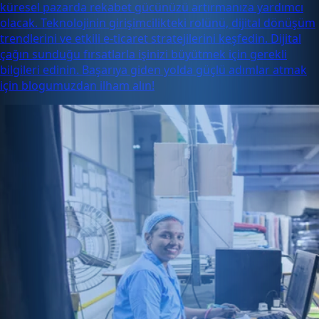
küresel pazarda rekabet gücünüzü artırmanıza yardımcı
olacak. Teknolojinin girişimcilikteki rolünü, dijital dönüşüm
trendlerini ve etkili e-ticaret stratejilerini keşfedin. Dijital
çağın sunduğu fırsatlarla işinizi büyütmek için gerekli
bilgileri edinin. Başarıya giden yolda güçlü adımlar atmak
için blogumuzdan ilham alın!