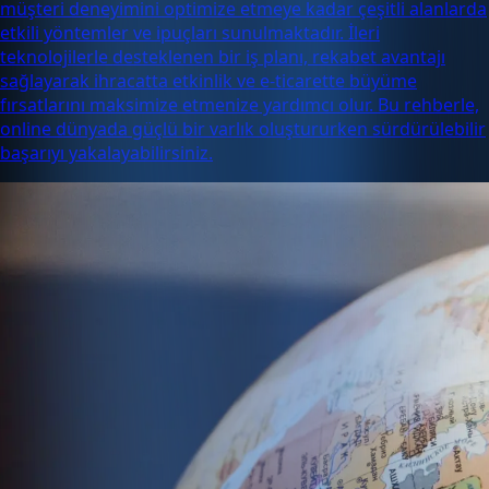
müşteri deneyimini optimize etmeye kadar çeşitli alanlarda
etkili yöntemler ve ipuçları sunulmaktadır. İleri
teknolojilerle desteklenen bir iş planı, rekabet avantajı
sağlayarak ihracatta etkinlik ve e-ticarette büyüme
fırsatlarını maksimize etmenize yardımcı olur. Bu rehberle,
online dünyada güçlü bir varlık oluştururken sürdürülebilir
başarıyı yakalayabilirsiniz.