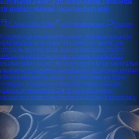
E-ihracatta Başarı İçin Güçlü Dijital Pazarlama
Stratejileri: Küresel Pazarları Fethedin
11 Nisan 2025 19:04
info@enabase.com
0 yorum
E-ihracatta başarı sağlamak isteyen işletmeler için güçlü
dijital pazarlama stratejilerinin önemi her geçen gün
artıyor. Bu blog yazısında, küresel pazarlarda rekabet
üstünlüğü elde etmek isteyen şirketler için etkili SEO
tekniklerinden sosyal medya yönetimine kadar çeşitli dijital
pazarlama yöntemlerini keşfedeceğiz. Uluslararası müşteri
kitlesine ulaşmak ve satışları artırmak amacıyla doğru
stratejileri uygulayarak e-ihracatta sınırları aşmanın
yollarını öğreneceksiniz. Dijital dünyada başarıyı
yakalamanın sırlarını keşfetmek için okumaya devam edin.