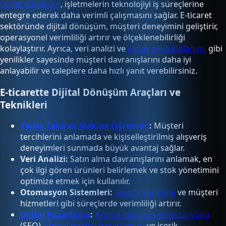
Dijital dönüşüm
, işletmelerin teknolojiyi iş süreçlerine
entegre ederek daha verimli çalışmasını sağlar. E-ticaret
sektöründe dijital dönüşüm, müşteri deneyimini geliştirir,
operasyonel verimliliği artırır ve ölçeklenebilirliği
kolaylaştırır. Ayrıca, veri analizi ve
yapay zeka kullanımı
gibi
yenilikler sayesinde müşteri davranışlarını daha iyi
anlayabilir ve taleplere daha hızlı yanıt verebilirsiniz.
E-ticarette Dijital Dönüşüm Araçları ve
Teknikleri
Yapay Zeka ve Makine Öğrenimi
:
Müşteri
tercihlerini anlamada ve kişiselleştirilmiş alışveriş
deneyimleri sunmada büyük avantaj sağlar.
Veri Analizi:
Satın alma davranışlarını anlamak, en
çok ilgi gören ürünleri belirlemek ve stok yönetimini
optimize etmek için kullanılır.
Otomasyon Sistemleri:
Sipariş yönetimi
ve müşteri
hizmetleri gibi süreçlerde verimliliği artırır.
Dijital Pazarlama
:
Arama motoru optimizasyonu
(SEO),
sosyal medya pazarlaması
ve içerik