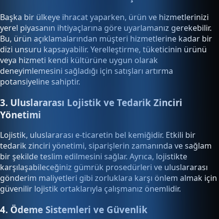
Başka bir ülkeye ihracat yaparken, ürün ve hizmetlerinizi
yerel piyasanın ihtiyaçlarına göre uyarlamanız gerekebilir.
Bu, ürün açıklamalarından müşteri hizmetlerine kadar bir
dizi unsuru kapsayabilir. Yerelleştirme, tüketicinin ürünü
veya hizmeti kendi kültürüne uygun olarak
deneyimlemesini sağladığı için satışları artırma
potansiyeline sahiptir.
3. Uluslararası Lojistik ve Tedarik Zinciri
Yönetimi
Lojistik, uluslararası e-ticaretin bel kemiğidir. Etkili bir
tedarik zinciri yönetimi, siparişlerin zamanında ve sağlam
bir şekilde teslim edilmesini sağlar. Ayrıca, lojistikte
karşılaşabileceğiniz gümrük prosedürleri ve uluslararası
gönderim maliyetleri gibi zorluklara karşı önlem almak için
güvenilir lojistik ortaklarıyla çalışmanız önemlidir.
4. Ödeme Sistemleri ve Güvenlik