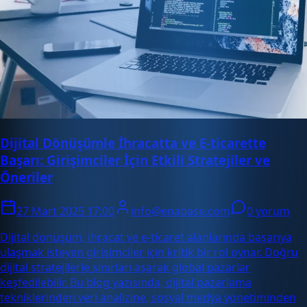
Dijital Dönüşümle İhracatta ve E-ticarette
Başarı: Girişimciler İçin Etkili Stratejiler ve
Öneriler
27 Mart 2025 17:00
info@enabase.com
0 yorum
Dijital dönüşüm, ihracat ve e-ticaret alanlarında başarıya
ulaşmak isteyen girişimciler için kritik bir rol oynar. Doğru
dijital stratejilerle sınırları aşarak global pazarlar
keşfedilebilir. Bu blog yazısında, dijital pazarlama
tekniklerinden veri analizine, sosyal medya yönetiminden