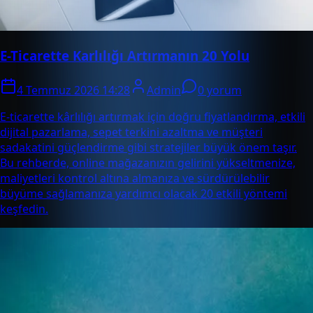
E-Ticarette Karlılığı Artırmanın 20 Yolu
4 Temmuz 2026 14:28
Admin
0 yorum
E-ticarette kârlılığı artırmak için doğru fiyatlandırma, etkili
dijital pazarlama, sepet terkini azaltma ve müşteri
sadakatini güçlendirme gibi stratejiler büyük önem taşır.
Bu rehberde, online mağazanızın gelirini yükseltmenize,
maliyetleri kontrol altına almanıza ve sürdürülebilir
büyüme sağlamanıza yardımcı olacak 20 etkili yöntemi
keşfedin.