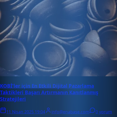
KOBİ'ler için En Etkili Dijital Pazarlama
Taktikleri Başarı Artırmanın Kanıtlanmış
Stratejileri
11 Nisan 2025 19:04
info@enabase.com
0 yorum