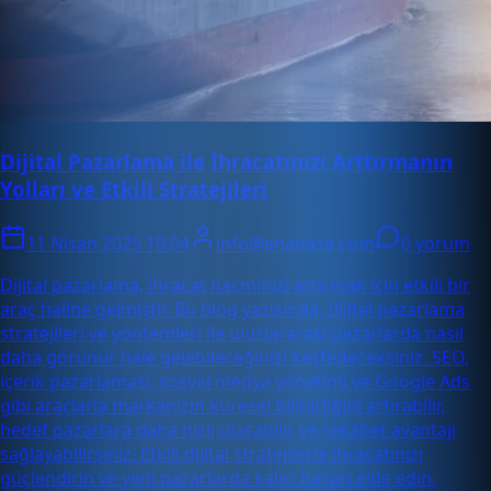
Dijital Pazarlama ile İhracatınızı Arttırmanın
Yolları ve Etkili Stratejileri
11 Nisan 2025 19:04
info@enabase.com
0 yorum
Dijital pazarlama, ihracat hacminizi artırmak için etkili bir
araç haline gelmiştir. Bu blog yazısında, dijital pazarlama
stratejileri ve yöntemleri ile uluslararası pazarlarda nasıl
daha görünür hale gelebileceğinizi keşfedeceksiniz. SEO,
içerik pazarlaması, sosyal medya yönetimi ve Google Ads
gibi araçlarla markanızın küresel bilinirliğini artırabilir,
hedef pazarlara daha hızlı ulaşabilir ve rekabet avantajı
sağlayabilirsiniz. Etkili dijital stratejilerle ihracatınızı
güçlendirin ve yeni pazarlarda kalıcı başarı elde edin.