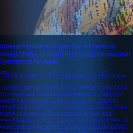
Küresel Pazarlarda Başarı İçin E-Ticaret ve
Sosyal Medya Stratejileriyle Dijital Dönüşümün
İşletmenize Faydaları
11 Nisan 2025 21:30
info@enabase.com
0 yorum
"Küresel Pazarlarda Başarı İçin E-Ticaret ve Sosyal Medya
Stratejileriyle Dijital Dönüşümün İşletmenize Faydaları"
başlıklı blog yazısında, dijital dönüşümün modern iş
dünyasındaki önemine vurgu yapılıyor. E-ticaret ve sosyal
medya stratejileriyle küresel pazarlarda nasıl etkin
olunabileceğini keşfedin. İşletmenizin dijital yeteneklerini
geliştirerek müşteri erişimini artıracak, marka bilinirliğini
güçlendirecek ve satış hacmini yükseltecek yöntemlerle