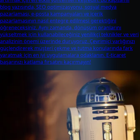
artırmak için en etkili yöntemleri keşfedin. Bu kapsamlı
blog yazısında, SEO optimizasyonu, sosyal medya
pazarlaması, e-posta kampanyaları ve içerik
pazarlamasının nasıl entegre edilmesi gerektiğini
öğreneceksiniz. Aynı zamanda, dönüşüm oranlarını
yükseltmek için kullanabileceğiniz yenilikçi teknikler ve veri
analizinin önemi üzerinde duruyoruz. Çevrimiçi varlığınızı
güçlendirerek müşteri çekme ve tutma konularında fark
yaratmak için en iyi uygulamalara odaklanın. E-ticaret
başarınızı katlama fırsatını kaçırmayın!