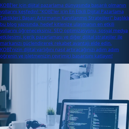
KOBİ'ler için dijital pazarlama dünyasında başarılı olmanın
yollarını keşfedin! "KOBİ'ler için En Etkili Dijital Pazarlama
Taktikleri: Başarı Artırmanın Kanıtlanmış Stratejileri" başlıklı
bu blog yazısında, hedef kitlenize ulaşmanın en etkili
yollarını öğreneceksiniz. SEO optimizasyonu, sosyal medya
etkileşimi, içerik pazarlaması ve diğer dijital stratejiler ile
markanızı güçlendirerek rekabet avantajı elde edin.
KOBİ'nizin dijital varlığını nasıl artıracağınızı adım adım
öğrenin ve işletmenizin çevrimiçi başarısını katlayın!