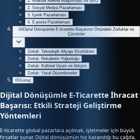
1. Anahtar Kelime Araştırması ve SEO
2. Sosyal Medya Pazarlaması
3. İçerik Pazarlaması
4. E-posta Pazarlaması
04
Dijital Dönüşümle E-ticarette Başarının Önündeki Zorluklar ve
Çözümler
Zorluk: Teknolojik Altyapı Eksiklikleri
Zorluk: Rekabetin Yoğunluğu
Zorluk: Kültürel Uyum ve İletişim
Zorluk: Yasal Düzenlemeler
05
Sonuç
Dijital Dönüşümle E-Ticarette İhracat
Başarısı: Etkili Strateji Geliştirme
Yöntemleri
E-ticarette global pazarlara açılmak, işletmeler için büyük
fırsatlar sunar. Dijital dönüşümün hız kazandığı bu çağda,