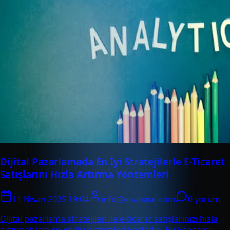
Dijital Pazarlamada En İyi Stratejilerle E-Ticaret
Satışlarını Hızla Artırma Yöntemleri
11 Nisan 2025 19:04
info@enabase.com
0 yorum
Dijital pazarlama stratejileri ile e-ticaret satışlarınızı hızla