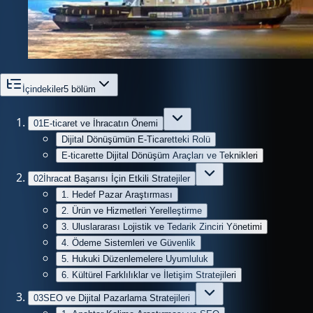
İçindekiler
5
bölüm
01
E-ticaret ve İhracatın Önemi
Dijital Dönüşümün E-Ticaretteki Rolü
E-ticarette Dijital Dönüşüm Araçları ve Teknikleri
02
İhracat Başarısı İçin Etkili Stratejiler
1. Hedef Pazar Araştırması
2. Ürün ve Hizmetleri Yerelleştirme
3. Uluslararası Lojistik ve Tedarik Zinciri Yönetimi
4. Ödeme Sistemleri ve Güvenlik
5. Hukuki Düzenlemelere Uyumluluk
6. Kültürel Farklılıklar ve İletişim Stratejileri
03
SEO ve Dijital Pazarlama Stratejileri