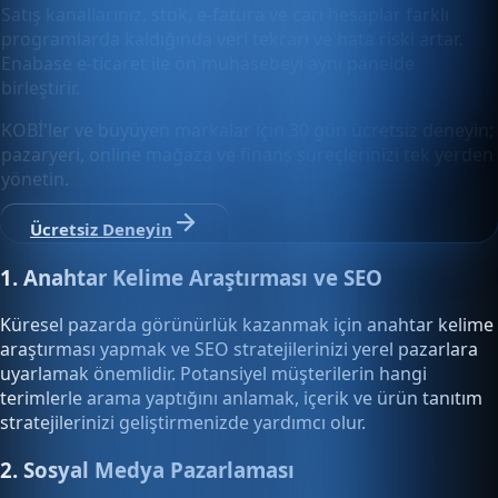
Satış kanallarınız, stok, e-fatura ve cari hesaplar farklı
programlarda kaldığında veri tekrarı ve hata riski artar.
Enabase e-ticaret ile ön muhasebeyi aynı panelde
birleştirir.
KOBİ'ler ve büyüyen markalar için 30 gün ücretsiz deneyin;
pazaryeri, online mağaza ve finans süreçlerinizi tek yerden
yönetin.
Ücretsiz Deneyin
1. Anahtar Kelime Araştırması ve SEO
Küresel pazarda görünürlük kazanmak için anahtar kelime
araştırması yapmak ve SEO stratejilerinizi yerel pazarlara
uyarlamak önemlidir. Potansiyel müşterilerin hangi
terimlerle arama yaptığını anlamak, içerik ve ürün tanıtım
stratejilerinizi geliştirmenizde yardımcı olur.
2. Sosyal Medya Pazarlaması