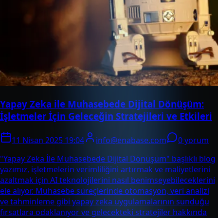
Yapay Zeka ile Muhasebede Dijital Dönüşüm:
İşletmeler İçin Geleceğin Stratejileri ve Etkileri
11 Nisan 2025 19:04
info@enabase.com
0 yorum
"Yapay Zeka İle Muhasebede Dijital Dönüşüm" başlıklı blog
yazımız, işletmelerin verimliliğini artırmak ve maliyetlerini
azaltmak için AI teknolojilerini nasıl benimseyebileceklerini
ele alıyor. Muhasebe süreçlerinde otomasyon, veri analizi
ve tahminleme gibi yapay zeka uygulamalarının sunduğu
fırsatlara odaklanıyor ve gelecekteki stratejiler hakkında