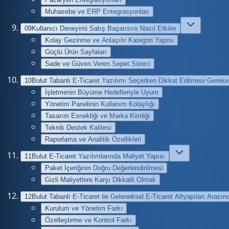
Muhasebe ve ERP Entegrasyonları
09
Kullanıcı Deneyimi Satış Başarısını Nasıl Etkiler
Kolay Gezinme ve Anlaşılır Kategori Yapısı
Güçlü Ürün Sayfaları
Sade ve Güven Veren Sepet Süreci
10
Bulut Tabanlı E-Ticaret Yazılımı Seçerken Dikkat Edilmesi Gereke
İşletmenin Büyüme Hedefleriyle Uyum
Yönetim Panelinin Kullanım Kolaylığı
Tasarım Esnekliği ve Marka Kimliği
Teknik Destek Kalitesi
Raporlama ve Analitik Özellikleri
11
Bulut E-Ticaret Yazılımlarında Maliyet Yapısı
Paket İçeriğinin Doğru Değerlendirilmesi
Gizli Maliyetlere Karşı Dikkatli Olmak
12
Bulut Tabanlı E-Ticaret ile Geleneksel E-Ticaret Altyapıları Arasın
Kurulum ve Yönetim Farkı
Özelleştirme ve Kontrol Farkı