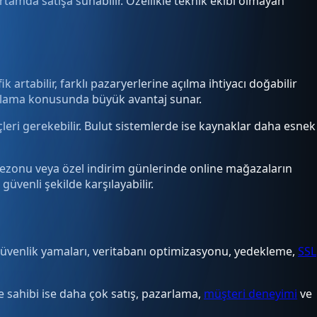
rtamda satışa sunabilir. Özellikle teknik ekibi olmayan
 artabilir, farklı pazaryerlerine açılma ihtiyacı doğabilir
 sağlama konusunda büyük avantaj sunar.
çleri gerekebilir. Bulut sistemlerde ise kaynaklar daha esnek
l sezonu veya özel indirim günlerinde online mağazaların
güvenli şekilde karşılayabilir.
güvenlik yamaları, veritabanı optimizasyonu, yedekleme,
SSL
me sahibi ise daha çok satış, pazarlama,
müşteri deneyimi
ve