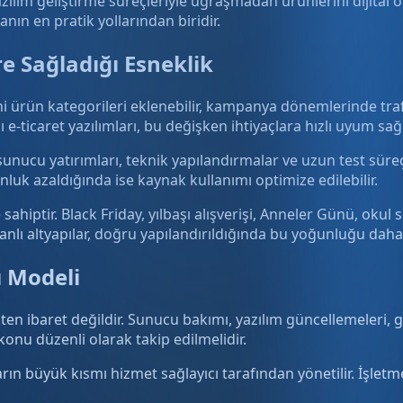
zılım geliştirme süreçleriyle uğraşmadan ürünlerini dijital o
nın en pratik yollarından biridir.
re Sağladığı Esneklik
eni ürün kategorileri eklenebilir, kampanya dönemlerinde trafik
nlı e-ticaret yazılımları, bu değişken ihtiyaçlara hızlı uyum
 sunucu yatırımları, teknik yapılandırmalar ve uzun test süre
ğunluk azaldığında ise kaynak kullanımı optimize edilebilir.
ahiptir. Black Friday, yılbaşı alışverişi, Anneler Günü, oku
banlı altyapılar, doğru yapılandırıldığında bu yoğunluğu daha 
 Modeli
en ibaret değildir. Sunucu bakımı, yazılım güncellemeleri, 
onu düzenli olarak takip edilmelidir.
arın büyük kısmı hizmet sağlayıcı tarafından yönetilir. İşlet