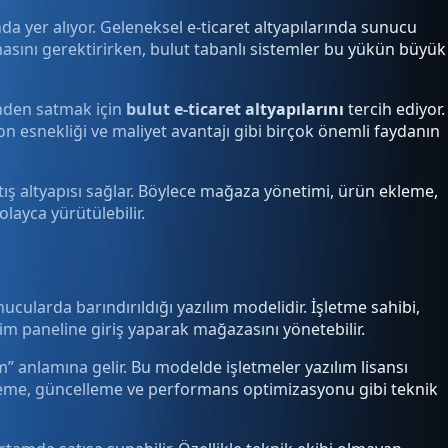
ında yer alıyor. Geleneksel e-ticaret altyapılarında sunucu
masını gerektirirken, bulut tabanlı sistemler bu yükün büyük
inden satmak için
bulut e-ticaret altyapılarını
tercih ediyor.
on esnekliği ve maliyet avantajı gibi birçok önemli faydanın
satış altyapısı sağlar. Böylece mağaza yönetimi, ürün ekleme,
layca yürütülebilir.
ucularda barındırıldığı yazılım modelidir. İşletme sahibi,
im paneline giriş yaparak mağazasını yönetebilir.
m” anlamına gelir. Bu modelde işletmeler yazılım lisansı
edekleme, güncelleme ve performans optimizasyonu gibi teknik