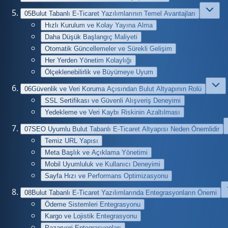
05
Bulut Tabanlı E-Ticaret Yazılımlarının Temel Avantajları
Hızlı Kurulum ve Kolay Yayına Alma
Daha Düşük Başlangıç Maliyeti
Otomatik Güncellemeler ve Sürekli Gelişim
Her Yerden Yönetim Kolaylığı
Ölçeklenebilirlik ve Büyümeye Uyum
06
Güvenlik ve Veri Koruma Açısından Bulut Altyapının Rolü
SSL Sertifikası ve Güvenli Alışveriş Deneyimi
Yedekleme ve Veri Kaybı Riskinin Azaltılması
07
SEO Uyumlu Bulut Tabanlı E-Ticaret Altyapısı Neden Önemlidir
Temiz URL Yapısı
Meta Başlık ve Açıklama Yönetimi
Mobil Uyumluluk ve Kullanıcı Deneyimi
Sayfa Hızı ve Performans Optimizasyonu
08
Bulut Tabanlı E-Ticaret Yazılımlarında Entegrasyonların Önemi
Ödeme Sistemleri Entegrasyonu
Kargo ve Lojistik Entegrasyonu
Pazaryeri Entegrasyonları