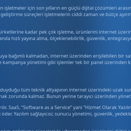
n işletmeler için son yılların en güçlü dijital çözümleri aras
geliştirme süreçleri işletmelerin ciddi zaman ve bütçe ayır
rketlerine kadar pek çok işletme, ürünlerini internet üzer
nda hızlı yayına alma, ölçeklenebilirlik, güvenlik, entegrasy
nucuya bağımlı kalmadan, internet üzerinden erişilebilen bir 
e kampanya yönetimi gibi işlemler tek bir panel üzerinden ko
aç duyduğu tüm teknik altyapının internet üzerindeki uzak sun
urmak zorunda kalmaz. Bunun yerine tarayıcı üzerinden yönet
ılır. SaaS, “Software as a Service” yani “Hizmet Olarak Yazılı
reti öder. Yazılım sağlayıcısı; sunucu yönetimi, güvenlik, y