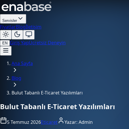
Servisler
Fiyatlar
Blog
İletişim
Giriş Yap
Ücretsiz Deneyin
EN
Ana Sayfa
Blog
Bulut Tabanlı E-Ticaret Yazılımları
Bulut Tabanlı E-Ticaret Yazılımları
5 Temmuz 2026
Eticaret
Yazar:
Admin