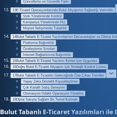
Güncelleme ve Güvenlik Farkı
13
E-Ticaret Operasyonlarında Bulut Altyapının Sağladığı Verimlilik
Stok Yönetiminde Kontrol
Kampanya Yönetiminde Hız
Müşteri İletişiminde Tutarlılık
14
Bulut Tabanlı E-Ticaret Yazılımlarının Dezavantajları ve Dikkat Ed
Platforma Bağımlılık
Özelleştirme Sınırları
İnternet Bağlantısına Bağımlılık
15
Bulut Tabanlı E-Ticaret Yazılımı Kimler İçin Uygundur
16
Doğru Bulut E-Ticaret Altyapısı için Stratejik Kontrol Listesi
17
Bulut Tabanlı E-Ticaretin Geleceğinde Öne Çıkan Trendler
Yapay Zeka Destekli Kişiselleştirme
Çok Kanallı Satış Deneyimi
Otomasyon Odaklı Operasyon Yönetimi
18
Dijital Satışta Sağlam Bir Temel Kurmak
Bulut Tabanlı E-Ticaret Yazılımları il