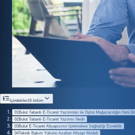
İçindekiler
18
bölüm
01
Bulut Tabanlı E-Ticaret Yazılımları ile Dijital Mağazacılığın Yeni 
02
Bulut Tabanlı E-Ticaret Yazılımı Nedir
03
Bulut E-Ticaret Altyapısının İşletmelere Sağladığı Esneklik
04
Teknik Bakım Yükünü Azaltan Altyapı Modeli