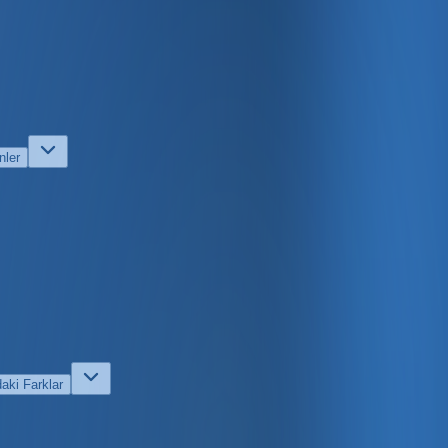
nler
daki Farklar