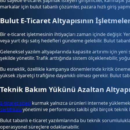
Bu sayede e-ticaret yapmak isteyen girişimciler, karmaşık ya
markalar için bulut tabanlı çözümler, pazara hızlı giriş yapma
Bulut E-Ticaret Altyapısının İşletmele
Bir e-ticaret işletmesinin ihtiyaçları zaman içinde değişir. Y
veya yurt dışı satış hedefleri gündeme gelebilir. Bulut taba
Geleneksel yazılım altyapılarında kapasite artırımı için yeni
şekilde yönetilir. Trafik arttığında sistem ölçeklenebilir, yo
Bu esneklik, özellikle kampanya dönemlerinde kritik öneme s
yüksek ziyaretçi trafiğine dayanıklı olması gerekir. Bulut ta
Teknik Bakım Yükünü Azaltan Altyapı
E-ticaret sitesi
kurmak yalnızca ürünleri internete yüklemekt
sertifikası
yönetimi ve performans takibi gibi birçok teknik k
Bulut tabanlı e-ticaret yazılımlarında bu teknik sorumlulukl
operasyonel süreçlere odaklanabilir.