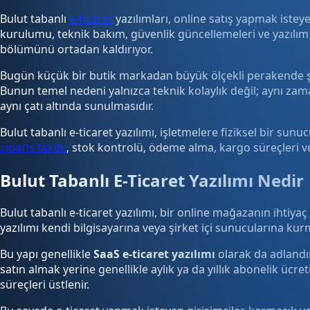
Bulut tabanlı
e-ticaret
yazılımları, online satış yapmak isteye
kurulumu, teknik bakım, güvenlik güncellemeleri ve yazılım 
bölümünü ortadan kaldırıyor.
Bugün küçük bir butik markadan büyük ölçekli perakende şi
Bunun temel nedeni yalnızca teknik kolaylık değil; aynı zama
aynı çatı altında sunulmasıdır.
Bulut tabanlı e-ticaret yazılımı, işletmelere fiziksel bir su
sipariş takibi
, stok kontrolü, ödeme alma, kargo süreçleri v
Bulut Tabanlı E-Ticaret Yazılımı Nedir
Bulut tabanlı e-ticaret yazılımı, bir online mağazanın ihtiy
yazılımı kendi bilgisayarına veya şirket içi sunucularına k
Bu yapı genellikle
SaaS e-ticaret yazılımı
olarak da adlandır
satın almak yerine genellikle aylık ya da yıllık abonelik üc
süreçleri üstlenir.